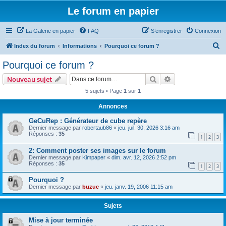
Le forum en papier
La Galerie en papier
FAQ
S’enregistrer
Connexion
R
Index du forum
Informations
Pourquoi ce forum ?
e
Pourquoi ce forum ?
c
Rechercher
Recherche avanc
Nouveau sujet
h
5 sujets • Page
1
sur
1
e
Annonces
r
c
GeCuRep : Générateur de cube repère
Dernier message par
robertaub86
«
jeu. juil. 30, 2026 3:16 am
h
Réponses :
35
1
2
3
e
2: Comment poster ses images sur le forum
r
Dernier message par
Kimpaper
«
dim. avr. 12, 2026 2:52 pm
Réponses :
35
1
2
3
Pourquoi ?
Dernier message par
buzuc
«
jeu. janv. 19, 2006 11:15 am
Sujets
Mise à jour terminée