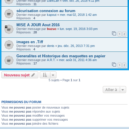
Dernier message par
DarkLan
«
ven. oct. 26, 2018 4:11 pm
Réponses :
11
sécurisation connexion au forum
Dernier message par
kapout
«
mer. mai 02, 2018 1:42 am
Réponses :
4
MISE A JOUR Aout 2016
Dernier message par
buzuc
«
lun. sept. 19, 2016 3:03 pm
Réponses :
28
1
2
images en .Tiff
Dernier message par
denis
«
jeu. déc. 26, 2013 7:31 pm
Réponses :
4
Generalites et Historique des maquettes en papier
Dernier message par
A.R.T.
«
mer. août 31, 2011 4:36 am
Réponses :
17
1
2
Nouveau sujet
5 sujets • Page
1
sur
1
Aller à
PERMISSIONS DU FORUM
Vous
ne pouvez pas
poster de nouveaux sujets
Vous
ne pouvez pas
répondre aux sujets
Vous
ne pouvez pas
modifier vos messages
Vous
ne pouvez pas
supprimer vos messages
Vous
ne pouvez pas
joindre des fichiers