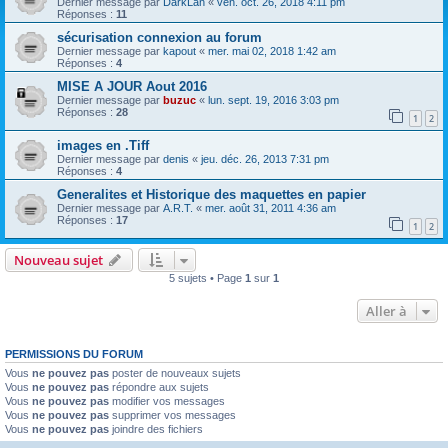
Dernier message par
DarkLan
«
ven. oct. 26, 2018 4:11 pm
Réponses :
11
sécurisation connexion au forum
Dernier message par
kapout
«
mer. mai 02, 2018 1:42 am
Réponses :
4
MISE A JOUR Aout 2016
Dernier message par
buzuc
«
lun. sept. 19, 2016 3:03 pm
Réponses :
28
1
2
images en .Tiff
Dernier message par
denis
«
jeu. déc. 26, 2013 7:31 pm
Réponses :
4
Generalites et Historique des maquettes en papier
Dernier message par
A.R.T.
«
mer. août 31, 2011 4:36 am
Réponses :
17
1
2
Nouveau sujet
5 sujets • Page
1
sur
1
Aller à
PERMISSIONS DU FORUM
Vous
ne pouvez pas
poster de nouveaux sujets
Vous
ne pouvez pas
répondre aux sujets
Vous
ne pouvez pas
modifier vos messages
Vous
ne pouvez pas
supprimer vos messages
Vous
ne pouvez pas
joindre des fichiers