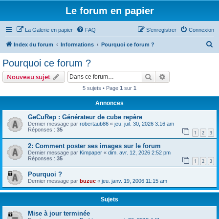
Le forum en papier
La Galerie en papier
FAQ
S’enregistrer
Connexion
R
Index du forum
Informations
Pourquoi ce forum ?
e
Pourquoi ce forum ?
c
Rechercher
Recherche avanc
Nouveau sujet
h
5 sujets • Page
1
sur
1
e
Annonces
r
c
GeCuRep : Générateur de cube repère
Dernier message par
robertaub86
«
jeu. juil. 30, 2026 3:16 am
h
Réponses :
35
1
2
3
e
2: Comment poster ses images sur le forum
r
Dernier message par
Kimpaper
«
dim. avr. 12, 2026 2:52 pm
Réponses :
35
1
2
3
Pourquoi ?
Dernier message par
buzuc
«
jeu. janv. 19, 2006 11:15 am
Sujets
Mise à jour terminée