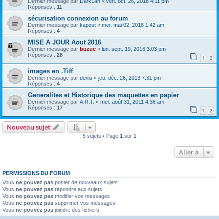
Dernier message par
DarkLan
«
ven. oct. 26, 2018 4:11 pm
Réponses :
11
sécurisation connexion au forum
Dernier message par
kapout
«
mer. mai 02, 2018 1:42 am
Réponses :
4
MISE A JOUR Aout 2016
Dernier message par
buzuc
«
lun. sept. 19, 2016 3:03 pm
Réponses :
28
1
2
images en .Tiff
Dernier message par
denis
«
jeu. déc. 26, 2013 7:31 pm
Réponses :
4
Generalites et Historique des maquettes en papier
Dernier message par
A.R.T.
«
mer. août 31, 2011 4:36 am
Réponses :
17
1
2
Nouveau sujet
5 sujets • Page
1
sur
1
Aller à
PERMISSIONS DU FORUM
Vous
ne pouvez pas
poster de nouveaux sujets
Vous
ne pouvez pas
répondre aux sujets
Vous
ne pouvez pas
modifier vos messages
Vous
ne pouvez pas
supprimer vos messages
Vous
ne pouvez pas
joindre des fichiers