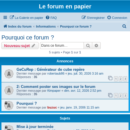
Le forum en papier
La Galerie en papier
FAQ
S’enregistrer
Connexion
R
Index du forum
Informations
Pourquoi ce forum ?
e
Pourquoi ce forum ?
c
Rechercher
Recherche avanc
Nouveau sujet
h
5 sujets • Page
1
sur
1
e
Annonces
r
c
GeCuRep : Générateur de cube repère
Dernier message par
robertaub86
«
jeu. juil. 30, 2026 3:16 am
h
Réponses :
35
1
2
3
e
2: Comment poster ses images sur le forum
r
Dernier message par
Kimpaper
«
dim. avr. 12, 2026 2:52 pm
Réponses :
35
1
2
3
Pourquoi ?
Dernier message par
buzuc
«
jeu. janv. 19, 2006 11:15 am
Sujets
Mise à jour terminée