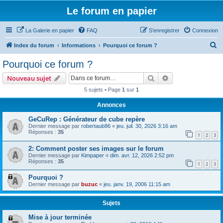
Le forum en papier
La Galerie en papier
FAQ
S’enregistrer
Connexion
R
Index du forum
Informations
Pourquoi ce forum ?
e
Pourquoi ce forum ?
c
Rechercher
Recherche avanc
Nouveau sujet
h
5 sujets • Page
1
sur
1
e
Annonces
r
c
GeCuRep : Générateur de cube repère
Dernier message par
robertaub86
«
jeu. juil. 30, 2026 3:16 am
h
Réponses :
35
1
2
3
e
2: Comment poster ses images sur le forum
r
Dernier message par
Kimpaper
«
dim. avr. 12, 2026 2:52 pm
Réponses :
35
1
2
3
Pourquoi ?
Dernier message par
buzuc
«
jeu. janv. 19, 2006 11:15 am
Sujets
Mise à jour terminée