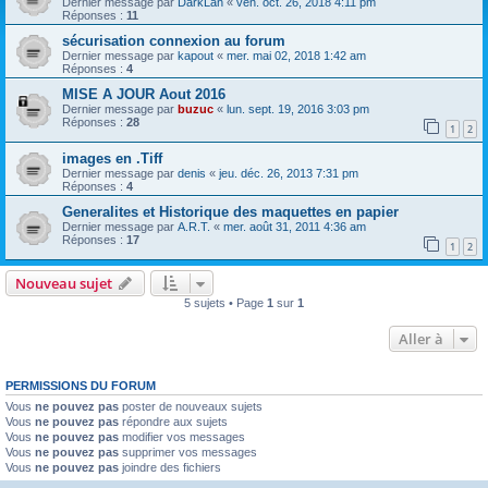
Dernier message par
DarkLan
«
ven. oct. 26, 2018 4:11 pm
Réponses :
11
sécurisation connexion au forum
Dernier message par
kapout
«
mer. mai 02, 2018 1:42 am
Réponses :
4
MISE A JOUR Aout 2016
Dernier message par
buzuc
«
lun. sept. 19, 2016 3:03 pm
Réponses :
28
1
2
images en .Tiff
Dernier message par
denis
«
jeu. déc. 26, 2013 7:31 pm
Réponses :
4
Generalites et Historique des maquettes en papier
Dernier message par
A.R.T.
«
mer. août 31, 2011 4:36 am
Réponses :
17
1
2
Nouveau sujet
5 sujets • Page
1
sur
1
Aller à
PERMISSIONS DU FORUM
Vous
ne pouvez pas
poster de nouveaux sujets
Vous
ne pouvez pas
répondre aux sujets
Vous
ne pouvez pas
modifier vos messages
Vous
ne pouvez pas
supprimer vos messages
Vous
ne pouvez pas
joindre des fichiers