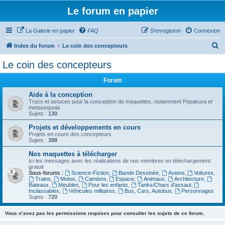
Le forum en papier
La Galerie en papier
FAQ
S’enregistrer
Connexion
R
Index du forum
Le coin des concepteurs
e
Le coin des concepteurs
c
Forum
h
e
Aide à la conception
Trucs et astuces pour la conception de maquettes, notamment Pepakura et
r
metasequoia
Sujets :
130
c
Projets et développements en cours
h
Projets en cours des concepteurs
Sujets :
388
e
Nos maquettes à télécharger
r
Ici les messages avec les réalisations de nos membres en téléchargement
gratuit
Sous-forums :
Science-Fiction
,
Bande Dessinée
,
Avions
,
Voitures
,
Trains
,
Motos
,
Camions
,
Espace
,
Animaux
,
Architecture
,
Bateaux
,
Meubles
,
Pour les enfants
,
Tanks/Chars d'assaut
,
Inclassables
,
Véhicules militaires
,
Bus, Cars, Autobus
,
Personnages
Sujets :
720
Vous n’avez pas les permissions requises pour consulter les sujets de ce forum.