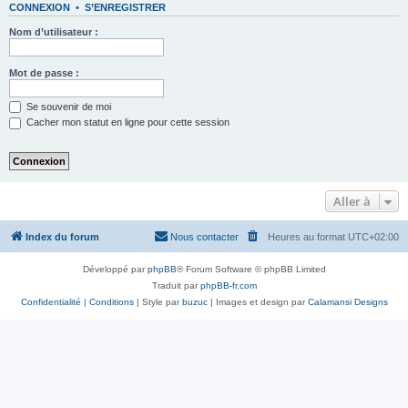
CONNEXION
•
S’ENREGISTRER
Nom d’utilisateur :
Mot de passe :
Se souvenir de moi
Cacher mon statut en ligne pour cette session
Aller à
Index du forum
Nous contacter
Heures au format
UTC+02:00
Développé par
phpBB
® Forum Software © phpBB Limited
Traduit par
phpBB-fr.com
Confidentialité
|
Conditions
| Style par
buzuc
| Images et design par
Calamansi Designs