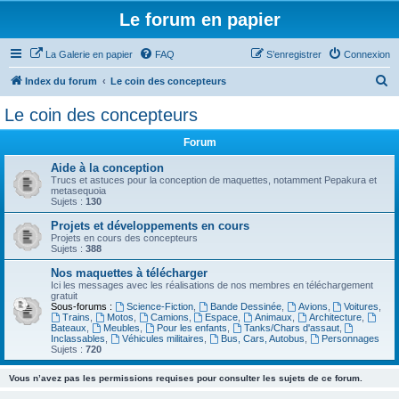
Le forum en papier
La Galerie en papier
FAQ
S’enregistrer
Connexion
R
Index du forum
Le coin des concepteurs
e
Le coin des concepteurs
c
Forum
h
e
Aide à la conception
Trucs et astuces pour la conception de maquettes, notamment Pepakura et
r
metasequoia
Sujets :
130
c
Projets et développements en cours
h
Projets en cours des concepteurs
Sujets :
388
e
Nos maquettes à télécharger
r
Ici les messages avec les réalisations de nos membres en téléchargement
gratuit
Sous-forums :
Science-Fiction
,
Bande Dessinée
,
Avions
,
Voitures
,
Trains
,
Motos
,
Camions
,
Espace
,
Animaux
,
Architecture
,
Bateaux
,
Meubles
,
Pour les enfants
,
Tanks/Chars d'assaut
,
Inclassables
,
Véhicules militaires
,
Bus, Cars, Autobus
,
Personnages
Sujets :
720
Vous n’avez pas les permissions requises pour consulter les sujets de ce forum.