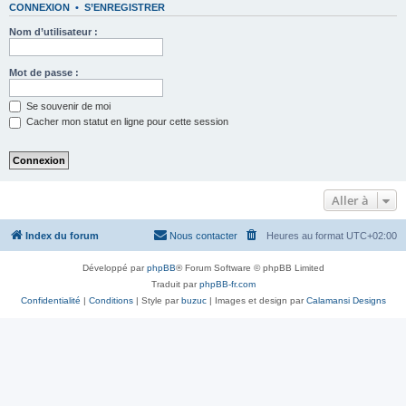
CONNEXION
•
S’ENREGISTRER
Nom d’utilisateur :
Mot de passe :
Se souvenir de moi
Cacher mon statut en ligne pour cette session
Aller à
Index du forum
Nous contacter
Heures au format
UTC+02:00
Développé par
phpBB
® Forum Software © phpBB Limited
Traduit par
phpBB-fr.com
Confidentialité
|
Conditions
| Style par
buzuc
| Images et design par
Calamansi Designs