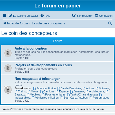
Le forum en papier
La Galerie en papier
FAQ
S’enregistrer
Connexion
R
Index du forum
Le coin des concepteurs
e
Le coin des concepteurs
c
Forum
h
e
Aide à la conception
Trucs et astuces pour la conception de maquettes, notamment Pepakura et
r
metasequoia
Sujets :
130
c
Projets et développements en cours
h
Projets en cours des concepteurs
Sujets :
388
e
Nos maquettes à télécharger
r
Ici les messages avec les réalisations de nos membres en téléchargement
gratuit
Sous-forums :
Science-Fiction
,
Bande Dessinée
,
Avions
,
Voitures
,
Trains
,
Motos
,
Camions
,
Espace
,
Animaux
,
Architecture
,
Bateaux
,
Meubles
,
Pour les enfants
,
Tanks/Chars d'assaut
,
Inclassables
,
Véhicules militaires
,
Bus, Cars, Autobus
,
Personnages
Sujets :
720
Vous n’avez pas les permissions requises pour consulter les sujets de ce forum.