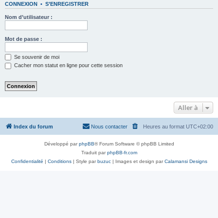
CONNEXION
•
S’ENREGISTRER
Nom d’utilisateur :
Mot de passe :
Se souvenir de moi
Cacher mon statut en ligne pour cette session
Aller à
Index du forum
Nous contacter
Heures au format
UTC+02:00
Développé par
phpBB
® Forum Software © phpBB Limited
Traduit par
phpBB-fr.com
Confidentialité
|
Conditions
| Style par
buzuc
| Images et design par
Calamansi Designs