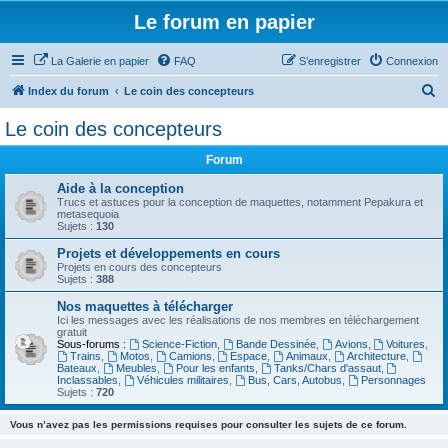
Le forum en papier
La Galerie en papier
FAQ
S’enregistrer
Connexion
R
Index du forum
Le coin des concepteurs
e
Le coin des concepteurs
c
Forum
h
e
Aide à la conception
Trucs et astuces pour la conception de maquettes, notamment Pepakura et
r
metasequoia
Sujets :
130
c
Projets et développements en cours
h
Projets en cours des concepteurs
Sujets :
388
e
Nos maquettes à télécharger
r
Ici les messages avec les réalisations de nos membres en téléchargement
gratuit
Sous-forums :
Science-Fiction
,
Bande Dessinée
,
Avions
,
Voitures
,
Trains
,
Motos
,
Camions
,
Espace
,
Animaux
,
Architecture
,
Bateaux
,
Meubles
,
Pour les enfants
,
Tanks/Chars d'assaut
,
Inclassables
,
Véhicules militaires
,
Bus, Cars, Autobus
,
Personnages
Sujets :
720
Vous n’avez pas les permissions requises pour consulter les sujets de ce forum.