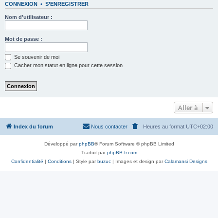
CONNEXION
•
S’ENREGISTRER
Nom d’utilisateur :
Mot de passe :
Se souvenir de moi
Cacher mon statut en ligne pour cette session
Aller à
Index du forum
Nous contacter
Heures au format
UTC+02:00
Développé par
phpBB
® Forum Software © phpBB Limited
Traduit par
phpBB-fr.com
Confidentialité
|
Conditions
| Style par
buzuc
| Images et design par
Calamansi Designs