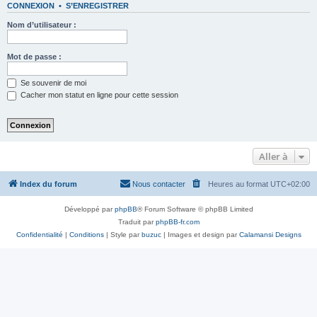
CONNEXION
•
S’ENREGISTRER
Nom d’utilisateur :
Mot de passe :
Se souvenir de moi
Cacher mon statut en ligne pour cette session
Aller à
Index du forum
Nous contacter
Heures au format
UTC+02:00
Développé par
phpBB
® Forum Software © phpBB Limited
Traduit par
phpBB-fr.com
Confidentialité
|
Conditions
| Style par
buzuc
| Images et design par
Calamansi Designs