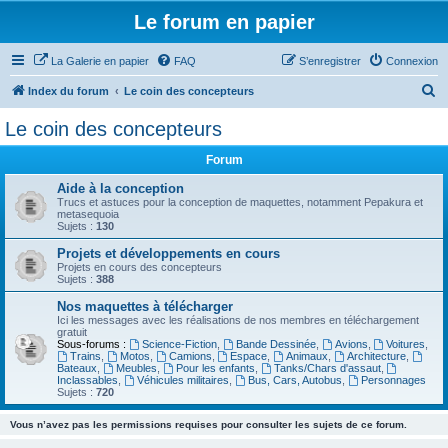
Le forum en papier
La Galerie en papier
FAQ
S’enregistrer
Connexion
R
Index du forum
Le coin des concepteurs
e
Le coin des concepteurs
c
Forum
h
e
Aide à la conception
Trucs et astuces pour la conception de maquettes, notamment Pepakura et
r
metasequoia
Sujets :
130
c
Projets et développements en cours
h
Projets en cours des concepteurs
Sujets :
388
e
Nos maquettes à télécharger
r
Ici les messages avec les réalisations de nos membres en téléchargement
gratuit
Sous-forums :
Science-Fiction
,
Bande Dessinée
,
Avions
,
Voitures
,
Trains
,
Motos
,
Camions
,
Espace
,
Animaux
,
Architecture
,
Bateaux
,
Meubles
,
Pour les enfants
,
Tanks/Chars d'assaut
,
Inclassables
,
Véhicules militaires
,
Bus, Cars, Autobus
,
Personnages
Sujets :
720
Vous n’avez pas les permissions requises pour consulter les sujets de ce forum.