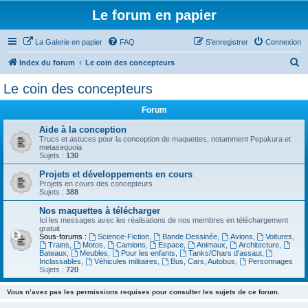
Le forum en papier
La Galerie en papier
FAQ
S’enregistrer
Connexion
R
Index du forum
Le coin des concepteurs
e
Le coin des concepteurs
c
Forum
h
e
Aide à la conception
Trucs et astuces pour la conception de maquettes, notamment Pepakura et
r
metasequoia
Sujets :
130
c
Projets et développements en cours
h
Projets en cours des concepteurs
Sujets :
388
e
Nos maquettes à télécharger
r
Ici les messages avec les réalisations de nos membres en téléchargement
gratuit
Sous-forums :
Science-Fiction
,
Bande Dessinée
,
Avions
,
Voitures
,
Trains
,
Motos
,
Camions
,
Espace
,
Animaux
,
Architecture
,
Bateaux
,
Meubles
,
Pour les enfants
,
Tanks/Chars d'assaut
,
Inclassables
,
Véhicules militaires
,
Bus, Cars, Autobus
,
Personnages
Sujets :
720
Vous n’avez pas les permissions requises pour consulter les sujets de ce forum.