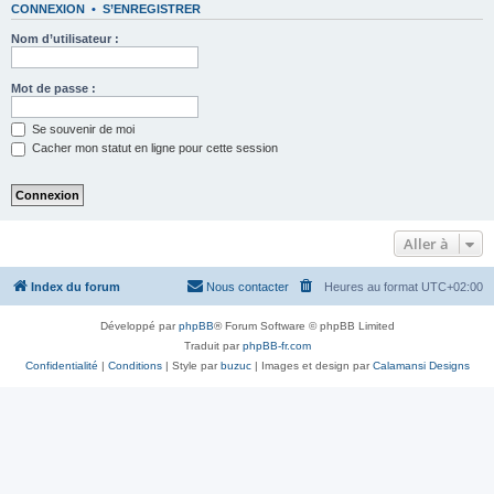
CONNEXION
•
S’ENREGISTRER
Nom d’utilisateur :
Mot de passe :
Se souvenir de moi
Cacher mon statut en ligne pour cette session
Aller à
Index du forum
Nous contacter
Heures au format
UTC+02:00
Développé par
phpBB
® Forum Software © phpBB Limited
Traduit par
phpBB-fr.com
Confidentialité
|
Conditions
| Style par
buzuc
| Images et design par
Calamansi Designs