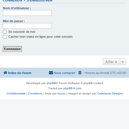
CONNEXION
•
S’ENREGISTRER
Nom d’utilisateur :
Mot de passe :
Se souvenir de moi
Cacher mon statut en ligne pour cette session
Aller à
Index du forum
Nous contacter
Heures au format
UTC+02:00
Développé par
phpBB
® Forum Software © phpBB Limited
Traduit par
phpBB-fr.com
Confidentialité
|
Conditions
| Style par
buzuc
| Images et design par
Calamansi Designs