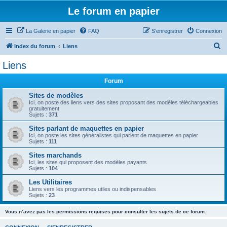
Le forum en papier
La Galerie en papier
FAQ
S’enregistrer
Connexion
R
Index du forum
Liens
e
Liens
c
Forum
h
e
Sites de modèles
Ici, on poste des liens vers des sites proposant des modèles téléchargeables
r
gratuitement
Sujets :
371
c
Sites parlant de maquettes en papier
h
Ici, on poste les sites généralistes qui parlent de maquettes en papier
Sujets :
111
e
Sites marchands
r
Ici, les sites qui proposent des modèles payants
Sujets :
104
Les Utilitaires
Liens vers les programmes utiles ou indispensables
Sujets :
23
Vous n’avez pas les permissions requises pour consulter les sujets de ce forum.