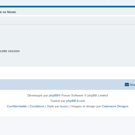
e ce forum.
cette session
Nou
Développé par
phpBB
® Forum Software © phpBB Limited
Traduit par
phpBB-fr.com
Confidentialité
|
Conditions
| Style par
buzuc
| Images et design par
Calamansi Designs