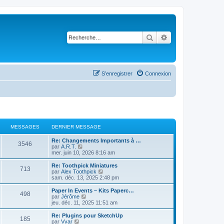
Rechercher
Recherche avancé
S’enregistrer
Connexion
MESSAGES
DERNIER MESSAGE
Re: Changements Importants à …
3546
V
par
A.R.T.
o
mer. juin 10, 2026 8:16 am
i
r
Re: Toothpick Miniatures
713
l
V
par
Alex Toothpick
e
o
sam. déc. 13, 2025 2:48 pm
d
i
e
r
Paper In Events – Kits Paperc…
498
r
l
V
par
Jérôme
n
e
o
jeu. déc. 11, 2025 11:51 am
i
d
i
e
e
r
Re: Plugins pour SketchUp
r
185
r
l
V
par
Vvar