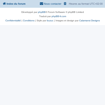
Index du forum
Nous contacter
Heures au format
UTC+02:00
Développé par
phpBB
® Forum Software © phpBB Limited
Traduit par
phpBB-fr.com
Confidentialité
|
Conditions
| Style par
buzuc
| Images et design par
Calamansi Designs