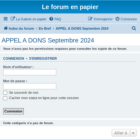
Le forum en papier
La Galerie en papier
FAQ
S’enregistrer
Connexion
R
Index du forum
En Bref
APPEL A DONS Septembre 2024
e
APPEL A DONS Septembre 2024
c
Vous n’avez pas les permissions requises pour consulter les sujets de ce forum.
h
e
CONNEXION
•
S’ENREGISTRER
r
Nom d’utilisateur :
c
h
Mot de passe :
e
Se souvenir de moi
r
Cacher mon statut en ligne pour cette session
Cette catégorie n’a pas de forum.
Aller à