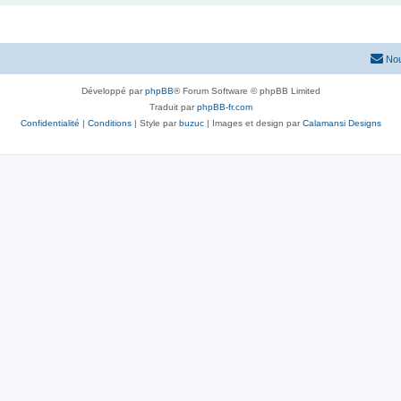
Nou
Développé par
phpBB
® Forum Software © phpBB Limited
Traduit par
phpBB-fr.com
Confidentialité
|
Conditions
| Style par
buzuc
| Images et design par
Calamansi Designs