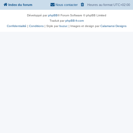
Index du forum
Nous contacter
Heures au format
UTC+02:00
Développé par
phpBB
® Forum Software © phpBB Limited
Traduit par
phpBB-fr.com
Confidentialité
|
Conditions
| Style par
buzuc
| Images et design par
Calamansi Designs