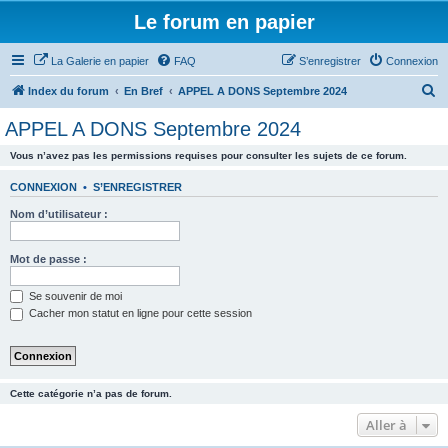
Le forum en papier
La Galerie en papier
FAQ
S’enregistrer
Connexion
R
Index du forum
En Bref
APPEL A DONS Septembre 2024
e
APPEL A DONS Septembre 2024
c
Vous n’avez pas les permissions requises pour consulter les sujets de ce forum.
h
e
CONNEXION
•
S’ENREGISTRER
r
Nom d’utilisateur :
c
h
Mot de passe :
e
Se souvenir de moi
r
Cacher mon statut en ligne pour cette session
Cette catégorie n’a pas de forum.
Aller à