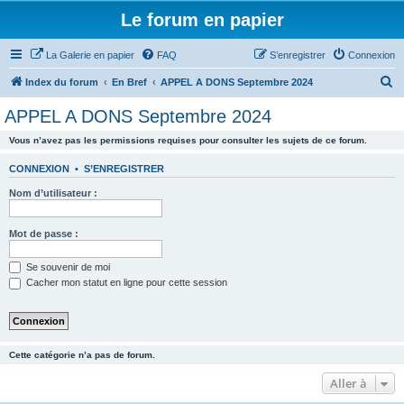
Le forum en papier
La Galerie en papier
FAQ
S’enregistrer
Connexion
R
Index du forum
En Bref
APPEL A DONS Septembre 2024
e
APPEL A DONS Septembre 2024
c
Vous n’avez pas les permissions requises pour consulter les sujets de ce forum.
h
e
CONNEXION
•
S’ENREGISTRER
r
Nom d’utilisateur :
c
h
Mot de passe :
e
Se souvenir de moi
r
Cacher mon statut en ligne pour cette session
Cette catégorie n’a pas de forum.
Aller à