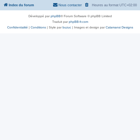
Index du forum
Nous contacter
Heures au format
UTC+02:00
Développé par
phpBB
® Forum Software © phpBB Limited
Traduit par
phpBB-fr.com
Confidentialité
|
Conditions
| Style par
buzuc
| Images et design par
Calamansi Designs