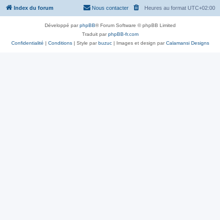
Index du forum
Nous contacter
Heures au format
UTC+02:00
Développé par
phpBB
® Forum Software © phpBB Limited
Traduit par
phpBB-fr.com
Confidentialité
|
Conditions
| Style par
buzuc
| Images et design par
Calamansi Designs