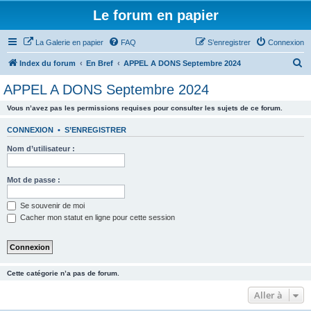
Le forum en papier
La Galerie en papier
FAQ
S’enregistrer
Connexion
R
Index du forum
En Bref
APPEL A DONS Septembre 2024
e
APPEL A DONS Septembre 2024
c
Vous n’avez pas les permissions requises pour consulter les sujets de ce forum.
h
e
CONNEXION
•
S’ENREGISTRER
r
Nom d’utilisateur :
c
h
Mot de passe :
e
Se souvenir de moi
r
Cacher mon statut en ligne pour cette session
Cette catégorie n’a pas de forum.
Aller à