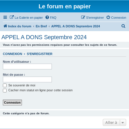
Le forum en papier
La Galerie en papier
FAQ
S’enregistrer
Connexion
R
Index du forum
En Bref
APPEL A DONS Septembre 2024
e
APPEL A DONS Septembre 2024
c
Vous n’avez pas les permissions requises pour consulter les sujets de ce forum.
h
e
CONNEXION
•
S’ENREGISTRER
r
Nom d’utilisateur :
c
h
Mot de passe :
e
Se souvenir de moi
r
Cacher mon statut en ligne pour cette session
Cette catégorie n’a pas de forum.
Aller à