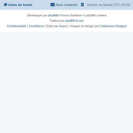
Index du forum
Nous contacter
Heures au format
UTC+02:00
Développé par
phpBB
® Forum Software © phpBB Limited
Traduit par
phpBB-fr.com
Confidentialité
|
Conditions
| Style par
buzuc
| Images et design par
Calamansi Designs