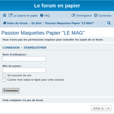
Le forum en papier
La Galerie en papier
FAQ
S’enregistrer
Connexion
R
Index du forum
En Bref
Passion Maquettes Papier "LE MAG"
e
Passion Maquettes Papier "LE MAG"
c
Vous n’avez pas les permissions requises pour consulter les sujets de ce forum.
h
e
CONNEXION
•
S’ENREGISTRER
r
Nom d’utilisateur :
c
h
Mot de passe :
e
Se souvenir de moi
r
Cacher mon statut en ligne pour cette session
Cette catégorie n’a pas de forum.
Aller à