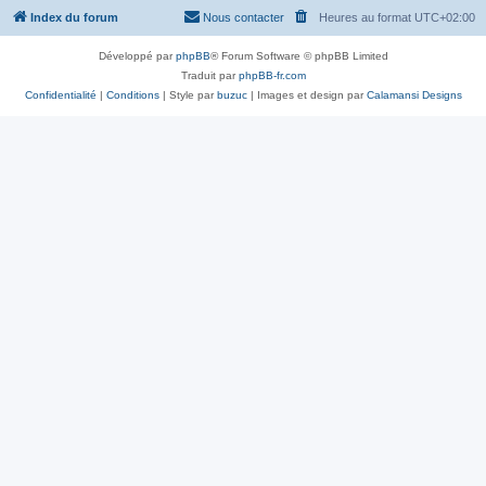
Index du forum
Nous contacter
Heures au format
UTC+02:00
Développé par
phpBB
® Forum Software © phpBB Limited
Traduit par
phpBB-fr.com
Confidentialité
|
Conditions
| Style par
buzuc
| Images et design par
Calamansi Designs