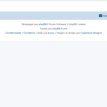
Nou
Développé par
phpBB
® Forum Software © phpBB Limited
Traduit par
phpBB-fr.com
Confidentialité
|
Conditions
| Style par
buzuc
| Images et design par
Calamansi Designs