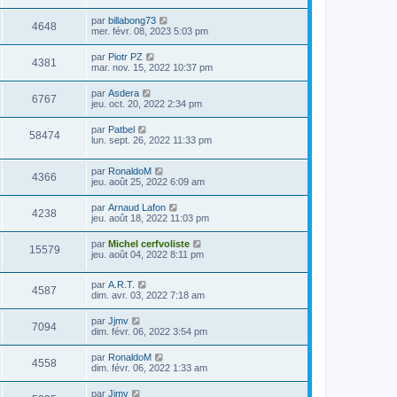
par
billabong73
4648
mer. févr. 08, 2023 5:03 pm
par
Piotr PZ
4381
mar. nov. 15, 2022 10:37 pm
par
Asdera
6767
jeu. oct. 20, 2022 2:34 pm
par
Patbel
58474
lun. sept. 26, 2022 11:33 pm
par
RonaldoM
4366
jeu. août 25, 2022 6:09 am
par
Arnaud Lafon
4238
jeu. août 18, 2022 11:03 pm
par
Michel cerfvoliste
15579
jeu. août 04, 2022 8:11 pm
par
A.R.T.
4587
dim. avr. 03, 2022 7:18 am
par
Jjmv
7094
dim. févr. 06, 2022 3:54 pm
par
RonaldoM
4558
dim. févr. 06, 2022 1:33 am
par
Jjmv