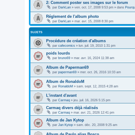
2: Comment poster ses images sur le forum
par
DarkLan
»
ven. oct. 17, 2008 9:53 pm
» dans
Pourqu
Réglement de l'album photo
par
DarkLan
»
mar. avr. 15, 2008 8:30 pm
SUJETS
Procédure de création d'albums
par
cafecomics
»
lun. juil. 19, 2010 1:31 pm
poids lourds
par
bruno69
»
mar. avr. 16, 2024 11:38 am
Album de Paperman69
par
paperman69
»
mer. oct. 26, 2016 10:33 am
Album de RonaldoM
par
RonaldoM
»
sam. sept. 12, 2015 4:28 am
L'instant d'avant
par
Carmaq
»
jeu. juil. 16, 2026 5:15 pm
Carmaq divers déjà réalisés
par
Carmaq
»
mar. avr. 21, 2026 12:41 pm
Album de Jan Kytop
par
Jan Kytop
»
sam. déc. 20, 2008 9:25 am
Album de Paulo alias Bosco