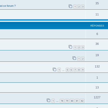
35
oi ce forum ?
1
2
3
11
RÉPONSES
6
36
1
2
3
19
1
2
132
1
5
6
7
8
9
…
1
13
1227
1
78
79
80
81
82
…