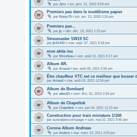
par
Jjmv
»
lun. janv. 31, 2022 9:59 am
Premiers pas dans le modélisme papier
par
Rusty79
»
lun. avr. 13, 2020 2:26 pm
Premiers pas...
par
jjc
»
dim. déc. 19, 2021 1:23 pm
Streumaster SW19 SC
par
jlc81400
»
mar. sept. 07, 2021 9:18 pm
mon akita inu
par
Rinceleau
»
ven. août 13, 2021 8:17 am
Album AR.
par
Arnaud
»
jeu. août 05, 2021 5:55 pm
Être chauffeur VTC est ce meilleur que bosser d
par
Arnaud
»
mar. août 03, 2021 12:56 pm
Album de Bombard
par
atlas83
»
sam. févr. 01, 2014 2:04 pm
Album de Chapeltok
par
Chapeltok
»
ven. juin 04, 2021 11:23 am
Construction pour train miniature 1/160
par
australiaescortspage
»
sam. mai 22, 2021 9:45 am
Corona Album Andreas
par
Asdera
»
mar. mars 23, 2021 3:03 pm