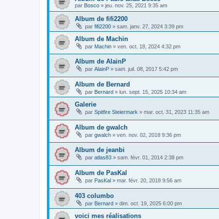
par
Bosco
»
jeu. nov. 25, 2021 9:35 am
Album de fifi2200
par
fifi2200
»
sam. janv. 27, 2024 3:39 pm
Album de Machin
par
Machin
»
ven. oct. 18, 2024 4:32 pm
Album de AlainP
par
AlainP
»
sam. juil. 08, 2017 5:42 pm
Album de Bernard
par
Bernard
»
lun. sept. 15, 2025 10:34 am
Galerie
par
Spitfire Steiermark
»
mar. oct. 31, 2023 11:35 am
Album de gwalch
par
gwalch
»
ven. nov. 02, 2018 9:36 pm
Album de jeanbi
par
atlas83
»
sam. févr. 01, 2014 2:38 pm
Album de PasKal
par
PasKal
»
mar. févr. 20, 2018 9:56 am
403 columbo
par
Bernard
»
dim. oct. 19, 2025 6:00 pm
voici mes réalisations