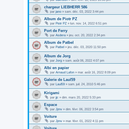
chargeur LIEBHERR 586
par
jano
»
sam. déc. 03, 2022 3:44 pm
Album de Piotr PZ
par
Piotr PZ
»
lun. nov. 14, 2022 6:51 pm
Port de Ferry
par
Asdera
»
jeu. oct. 20, 2022 2:34 pm
Album de Patbel
par
Patbel
»
jeu. déc. 03, 2020 11:50 pm
Album de Jorg
par
Jorg
»
sam. août 06, 2022 4:07 pm
Albi en papier
par
Arnaud Lafon
»
mar. août 16, 2022 8:09 pm
Galerie de Laul59
par
Laul59
»
sam. juil. 24, 2010 5:46 pm
Kirigami
par
jjc
»
dim. mars 20, 2022 5:33 pm
Espace
par
Jjmv
»
dim. févr. 06, 2022 3:54 pm
Voiture
par
Jjmv
»
mar. févr. 01, 2022 4:11 pm
Voiture