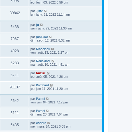
5095
jeu. févr. 03, 2022 6:59 pm
par
Jjmv
39842
lun. janv. 31, 2022 11:14 am
par
jjc
6438
sam. janv. 29, 2022 11:36 am
par
jlc81400
7067
dim. sept. 12, 2021 8:32 am
par
Rinceleau
4928
ven. août 13, 2021 1:27 pm
par
RonaldoM
6283
mar. août 10, 2021 4:51 am
par
buzuc
5711
jeu. août 05, 2021 4:26 pm
par
Bombard
91137
jeu. juin 17, 2021 11:20 am
par
Patbel
5642
ven. juin 04, 2021 7:12 pm
par
Patbel
5111
dim. mai 23, 2021 7:04 pm
par
Asdera
5435
mer. mars 24, 2021 3:05 pm