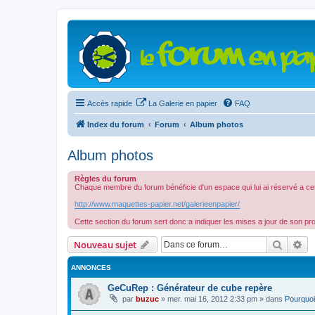
Accès rapide
La Galerie en papier
FAQ
Index du forum
Forum
Album photos
Album photos
Règles du forum
Chaque membre du forum bénéficie d'un espace qui lui ai réservé a ce
http://www.maquettes-papier.net/galerieenpapier/
Cette section du forum sert donc a indiquer les mises a jour de son p
Recher
Re
Nouveau sujet
ANNONCES
GeCuRep : Générateur de cube repère
par
buzuc
»
mer. mai 16, 2012 2:33 pm
» dans
Pourquoi