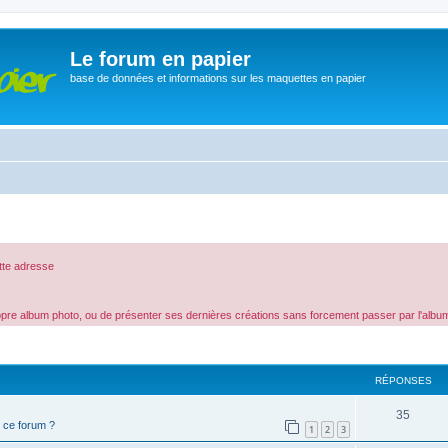
Le forum en papier
base de données et informations sur les maquettes en papier
tte adresse
ropre album photo, ou de présenter ses dernières créations sans forcement passer par l'alb
cher
cherche avancée
RÉPONSES
35
 ce forum ?
1
2
3