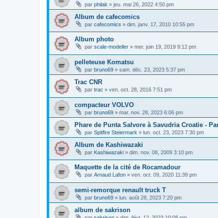
par
philak
»
jeu. mai 26, 2022 4:50 pm
Album de cafecomics
par
cafecomics
»
dim. janv. 17, 2010 10:55 pm
Album photo
par
scale-modeller
»
mer. juin 19, 2019 9:12 pm
pelleteuse Komatsu
par
bruno69
»
sam. déc. 23, 2023 5:37 pm
Trac CNR
par
trac
»
ven. oct. 28, 2016 7:51 pm
compacteur VOLVO
par
bruno69
»
mar. nov. 28, 2023 6:06 pm
Phare de Punta Salvore à Savudria Croatie - Par
par
Spitfire Steiermark
»
lun. oct. 23, 2023 7:30 pm
Album de Kashiwazaki
par
Kashiwazaki
»
dim. nov. 08, 2009 3:10 pm
Maquette de la cité de Rocamadour
par
Arnaud Lafon
»
ven. oct. 09, 2020 11:39 pm
semi-remorque renault truck T
par
bruno69
»
lun. août 28, 2023 7:20 pm
album de sakrison
par
sakrison
»
dim. févr. 12, 2023 10:08 pm