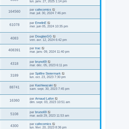
lun. janv. 27, 2025 1:14 pm
par
cafecomics
164560
mar. juil. 30, 2024 7:46 pm
par
EmelinE
61078
mer. juin 05, 2024 10:35 pm
par
DouglasGG
4083
ven. avr. 12, 2024 6:42 pm
par
trac
408391
mar. janv. 09, 2024 11:40 pm
par
bruno69
4318
mar. déc. 05, 2023 6:11 pm
par
Spitfire Steiermark
3189
lun. oct. 23, 2023 7:30 pm
par
Kashiwazaki
88741
sam. sept. 30, 2023 7:45 pm
par
Arnaud Lafon
16360
dim. sept. 03, 2023 10:51 am
par
bruno69
5108
mar. août 29, 2023 11:53 am
par
cafecomics
4300
lun. févr. 20, 2023 8:36 pm