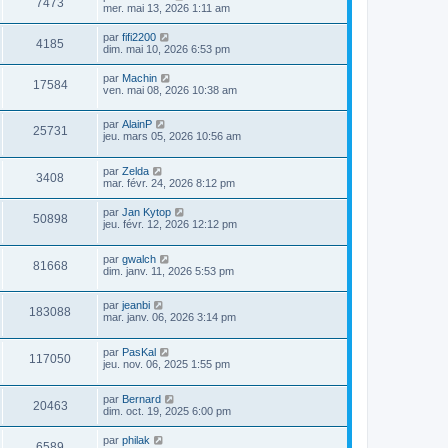
7473
mer. mai 13, 2026 1:11 am
par
fifi2200
4185
dim. mai 10, 2026 6:53 pm
par
Machin
17584
ven. mai 08, 2026 10:38 am
par
AlainP
25731
jeu. mars 05, 2026 10:56 am
par
Zelda
3408
mar. févr. 24, 2026 8:12 pm
par
Jan Kytop
50898
jeu. févr. 12, 2026 12:12 pm
par
gwalch
81668
dim. janv. 11, 2026 5:53 pm
par
jeanbi
183088
mar. janv. 06, 2026 3:14 pm
par
PasKal
117050
jeu. nov. 06, 2025 1:55 pm
par
Bernard
20463
dim. oct. 19, 2025 6:00 pm
par
philak
6589