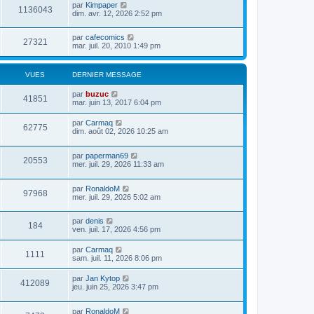
par
Kimpaper
1136043
dim. avr. 12, 2026 2:52 pm
par
cafecomics
27321
mar. juil. 20, 2010 1:49 pm
VUES
DERNIER MESSAGE
par
buzuc
41851
mar. juin 13, 2017 6:04 pm
par
Carmaq
62775
dim. août 02, 2026 10:25 am
par
paperman69
20553
mer. juil. 29, 2026 11:33 am
par
RonaldoM
97968
mer. juil. 29, 2026 5:02 am
par
denis
184
ven. juil. 17, 2026 4:56 pm
par
Carmaq
1111
sam. juil. 11, 2026 8:06 pm
par
Jan Kytop
412089
jeu. juin 25, 2026 3:47 pm
par
RonaldoM