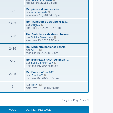
a
m
n
e
o
jeu. juin 30, 2011 3:35 pm
g
e
i
d
i
e
s
e
e
r
Re: pirates d'anniversaire
s
r
123
r
l
V
par
lucstanislash
a
m
n
e
o
ven. mars 10, 2017 4:07 pm
g
e
i
d
i
e
s
e
e
r
Re: Transport de troupe M 113…
s
r
1902
r
l
V
par
bo56a1
a
m
n
e
o
dim. août 27, 2023 10:57 am
g
e
i
d
i
e
s
e
e
r
Re: Ambulance de deux chevaux…
s
r
1263
r
l
V
par
Spitfire Steiermark
a
m
n
e
o
sam. juin 13, 2026 7:50 am
g
e
i
d
i
e
s
e
e
r
Re: Maquette papier et passio…
s
r
2416
r
l
V
par
A.R.T.
a
m
n
e
o
mer. juin 10, 2026 8:12 am
g
e
i
d
i
e
s
e
e
r
Re: Bus Praga RND - Attimon -…
s
r
539
r
l
V
par
Spitfire Steiermark
a
m
n
e
o
mer. mai 08, 2024 6:36 am
g
e
i
d
i
e
s
e
e
r
Re: France 40 au 1/25
s
r
2225
r
l
V
par
RonaldoM
a
m
n
e
o
mer. avr. 02, 2025 5:35 am
g
e
i
d
i
e
s
e
e
r
V
par
phh29
s
r
6
r
l
o
sam. avr. 12, 2008 5:36 pm
a
m
n
e
i
g
e
i
d
r
e
s
e
e
l
s
r
r
e
7 sujets • Page
1
sur
1
a
m
n
d
g
e
i
e
e
s
e
r
VUES
DERNIER MESSAGE
s
r
n