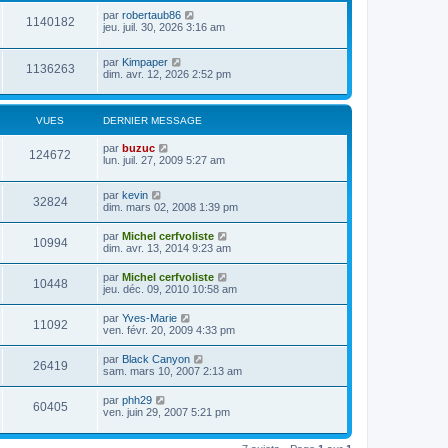
a
m
i
par
robertaub86
g
e
e
1140182
jeu. juil. 30, 2026 3:16 am
e
s
r
s
m
a
e
par
Kimpaper
g
s
1136263
dim. avr. 12, 2026 2:52 pm
e
s
a
g
e
VUES
DERNIER MESSAGE
par
buzuc
124672
lun. juil. 27, 2009 5:27 am
par
kevin
32824
dim. mars 02, 2008 1:39 pm
par
Michel cerfvoliste
10994
dim. avr. 13, 2014 9:23 am
par
Michel cerfvoliste
10448
jeu. déc. 09, 2010 10:58 am
par
Yves-Marie
11092
ven. févr. 20, 2009 4:33 pm
par
Black Canyon
26419
sam. mars 10, 2007 2:13 am
par
phh29
60405
ven. juin 29, 2007 5:21 pm