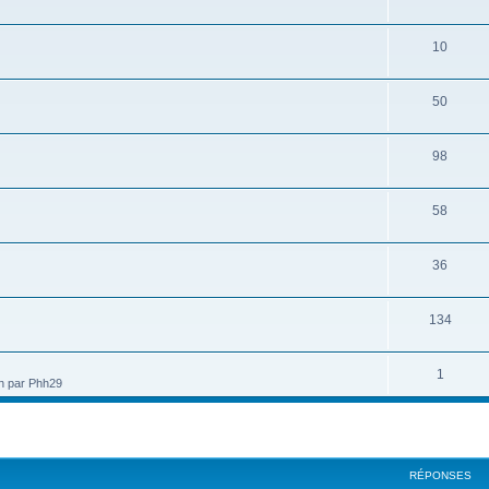
10
50
98
58
36
134
1
in par Phh29
cher
cherche avancée
RÉPONSES