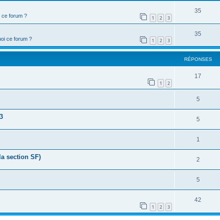
35
 ce forum ?
1
2
3
35
oi ce forum ?
1
2
3
RÉPONSES
17
1
2
5
3
5
1
a section SF)
2
5
42
1
2
3