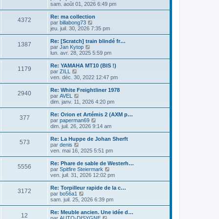
n
e
o
sam. août 01, 2026 6:49 pm
i
d
i
e
e
r
Re: ma collection
r
4372
r
l
V
par
billabong73
m
n
e
o
jeu. juil. 30, 2026 7:35 pm
e
i
d
i
s
e
e
r
Re: [Scratch] train blindé fr…
s
r
1387
r
l
V
par
Jan Kytop
a
m
n
e
o
lun. avr. 28, 2025 5:59 pm
g
e
i
d
i
e
s
e
e
r
Re: YAMAHA MT10 (BIS !)
s
r
1179
r
l
V
par
ZILL
a
m
n
e
o
ven. déc. 30, 2022 12:47 pm
g
e
i
d
i
e
s
e
e
r
Re: White Freightliner 1978
s
r
2940
r
l
V
par
AVEL
a
m
n
e
o
dim. janv. 11, 2026 4:20 pm
g
e
i
d
i
e
s
e
e
r
Re: Orion et Artémis 2 (AXM p…
s
r
377
r
l
V
par
paperman69
a
m
n
e
o
dim. juil. 26, 2026 9:14 am
g
e
i
d
i
e
s
e
e
r
Re: La Huppe de Johan Sherft
s
r
573
r
l
V
par
denis
a
m
n
e
o
ven. mai 16, 2025 5:51 pm
g
e
i
d
i
e
s
e
e
r
Re: Phare de sable de Westerh…
s
r
5556
r
l
V
par
Spitfire Steiermark
a
m
n
e
o
ven. juil. 31, 2026 12:02 pm
g
e
i
d
i
e
s
e
e
r
Re: Torpilleur rapide de la c…
s
r
3172
r
l
V
par
bo56a1
a
m
n
e
o
sam. juil. 25, 2026 6:39 pm
g
e
i
d
i
e
s
e
e
r
Re: Meuble ancien. Une idée d…
s
r
12
r
l
V
par
AUTO-DISYGNE