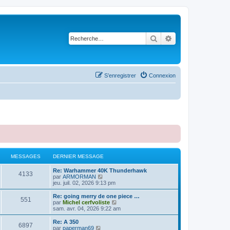
Rechercher
Recherche avancé
S’enregistrer
Connexion
MESSAGES
DERNIER MESSAGE
Re: Warhammer 40K Thunderhawk
4133
V
par
ARMORMAN
o
jeu. juil. 02, 2026 9:13 pm
i
r
Re: going merry de one piece …
551
l
V
par
Michel cerfvoliste
e
o
sam. avr. 04, 2026 9:22 am
d
i
e
r
Re: A 350
6897
r
l
V
par
paperman69