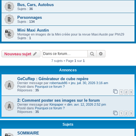
Bus, Cars, Autobus
Sujets :
36
Personnages
Sujets :
134
Mini Maxi Austin
Montage en images de la Mini créée pour la revue Maxi Austin par Phh29
Sujets :
1
Rechercher
Recherche avanc
Nouveau sujet
7 sujets • Page
1
sur
1
Annonces
GeCuRep : Générateur de cube repère
Dernier message par
robertaub86
«
jeu. juil. 30, 2026 3:16 am
Posté dans
Pourquoi ce forum ?
Réponses :
35
1
2
3
2: Comment poster ses images sur le forum
Dernier message par
Kimpaper
«
dim. avr. 12, 2026 2:52 pm
Posté dans
Pourquoi ce forum ?
Réponses :
35
1
2
3
Sujets
SOMMAIRE