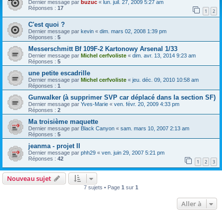
Dernier message par
buzuc
«
lun. juil. 27, 2009 5:27 am
Réponses :
17
1
2
C'est quoi ?
Dernier message par
kevin
«
dim. mars 02, 2008 1:39 pm
Réponses :
5
Messerschmitt Bf 109F-2 Kartonowy Arsenal 1/33
Dernier message par
Michel cerfvoliste
«
dim. avr. 13, 2014 9:23 am
Réponses :
5
une petite escadrille
Dernier message par
Michel cerfvoliste
«
jeu. déc. 09, 2010 10:58 am
Réponses :
1
Gunwalker (à supprimer SVP car déplacé dans la section SF)
Dernier message par
Yves-Marie
«
ven. févr. 20, 2009 4:33 pm
Réponses :
2
Ma troisième maquette
Dernier message par
Black Canyon
«
sam. mars 10, 2007 2:13 am
Réponses :
5
jeanma - projet II
Dernier message par
phh29
«
ven. juin 29, 2007 5:21 pm
Réponses :
42
1
2
3
Nouveau sujet
7 sujets • Page
1
sur
1
Aller à