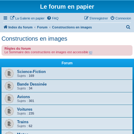
Le forum en papier
La Galerie en papier
FAQ
S’enregistrer
Connexion
R
Index du forum
Forum
Constructions en images
e
Constructions en images
c
Règles du forum
h
Le Sommaire des constructions en images est accessible
ici
e
Forum
r
c
Science-Fiction
Sujets :
169
h
Bande Dessinée
e
Sujets :
34
r
Avions
Sujets :
301
Voitures
Sujets :
235
Trains
Sujets :
62