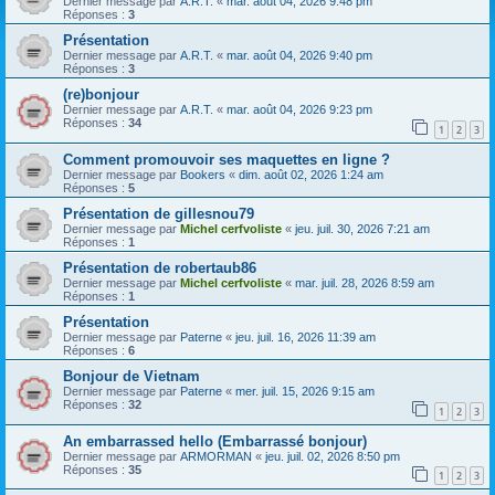
Dernier message par
A.R.T.
«
mar. août 04, 2026 9:48 pm
Réponses :
3
Présentation
Dernier message par
A.R.T.
«
mar. août 04, 2026 9:40 pm
Réponses :
3
(re)bonjour
Dernier message par
A.R.T.
«
mar. août 04, 2026 9:23 pm
Réponses :
34
1
2
3
Comment promouvoir ses maquettes en ligne ?
Dernier message par
Bookers
«
dim. août 02, 2026 1:24 am
Réponses :
5
Présentation de gillesnou79
Dernier message par
Michel cerfvoliste
«
jeu. juil. 30, 2026 7:21 am
Réponses :
1
Présentation de robertaub86
Dernier message par
Michel cerfvoliste
«
mar. juil. 28, 2026 8:59 am
Réponses :
1
Présentation
Dernier message par
Paterne
«
jeu. juil. 16, 2026 11:39 am
Réponses :
6
Bonjour de Vietnam
Dernier message par
Paterne
«
mer. juil. 15, 2026 9:15 am
Réponses :
32
1
2
3
An embarrassed hello (Embarrassé bonjour)
Dernier message par
ARMORMAN
«
jeu. juil. 02, 2026 8:50 pm
Réponses :
35
1
2
3