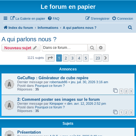
Le forum en papier
La Galerie en papier
FAQ
S’enregistrer
Connexion
R
Index du forum
Informations
A qui parlons nous ?
e
A qui parlons nous ?
c
Rechercher
Recherche avanc
Nouveau sujet
h
e
Page
1
sur
23
1
2
3
4
5
23
Suivante
1121 sujets
…
r
Annonces
c
GeCuRep : Générateur de cube repère
h
Dernier message par
robertaub86
«
jeu. juil. 30, 2026 3:16 am
Posté dans
Pourquoi ce forum ?
e
Réponses :
35
1
2
3
r
2: Comment poster ses images sur le forum
Dernier message par
Kimpaper
«
dim. avr. 12, 2026 2:52 pm
Posté dans
Pourquoi ce forum ?
Réponses :
35
1
2
3
Sujets
Présentation