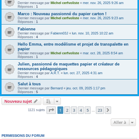
Dernier message par
Michel cerfvoliste
«
mer. nov. 26, 2025 9:26 am
Réponses :
1
Marco : Nouveau passionné du papier carton !
Dernier message par
Michel cerfvoliste
«
mer. nov. 26, 2025 9:23 am
Réponses :
1
Fabienne
Dernier message par
Fabienn03J
«
lun. nov. 10, 2025 10:22 am
Réponses :
4
Hello Emma, entre modélisme et projet de transpalette en
papier
Dernier message par
Michel cerfvoliste
«
mar. oct. 28, 2025 8:54 am
Réponses :
1
Julien, passionné de maquettes papier et créateur de
ressources pédagogiques
Dernier message par
A.R.T.
«
lun. oct. 27, 2025 4:31 am
Réponses :
4
Salut à tous
Dernier message par
Bernard
«
jeu. oct. 09, 2025 1:17 pm
Réponses :
5
Nouveau sujet
Page
1
sur
23
1
2
3
4
5
23
Suivante
1121 sujets
…
Aller à
PERMISSIONS DU FORUM