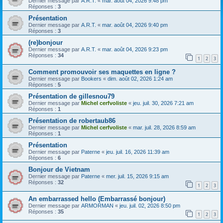
Dernier message par
A.R.T.
«
mar. août 04, 2026 9:48 pm
Réponses :
3
Présentation
Dernier message par
A.R.T.
«
mar. août 04, 2026 9:40 pm
Réponses :
3
(re)bonjour
Dernier message par
A.R.T.
«
mar. août 04, 2026 9:23 pm
Réponses :
34
1
2
3
Comment promouvoir ses maquettes en ligne ?
Dernier message par
Bookers
«
dim. août 02, 2026 1:24 am
Réponses :
5
Présentation de gillesnou79
Dernier message par
Michel cerfvoliste
«
jeu. juil. 30, 2026 7:21 am
Réponses :
1
Présentation de robertaub86
Dernier message par
Michel cerfvoliste
«
mar. juil. 28, 2026 8:59 am
Réponses :
1
Présentation
Dernier message par
Paterne
«
jeu. juil. 16, 2026 11:39 am
Réponses :
6
Bonjour de Vietnam
Dernier message par
Paterne
«
mer. juil. 15, 2026 9:15 am
Réponses :
32
1
2
3
An embarrassed hello (Embarrassé bonjour)
Dernier message par
ARMORMAN
«
jeu. juil. 02, 2026 8:50 pm
Réponses :
35
1
2
3