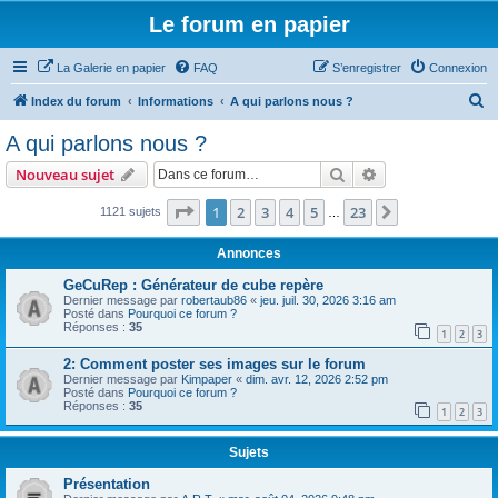
Le forum en papier
La Galerie en papier
FAQ
S’enregistrer
Connexion
R
Index du forum
Informations
A qui parlons nous ?
e
A qui parlons nous ?
c
Rechercher
Recherche avanc
Nouveau sujet
h
e
Page
1
sur
23
1
2
3
4
5
23
Suivante
1121 sujets
…
r
Annonces
c
GeCuRep : Générateur de cube repère
h
Dernier message par
robertaub86
«
jeu. juil. 30, 2026 3:16 am
Posté dans
Pourquoi ce forum ?
e
Réponses :
35
1
2
3
r
2: Comment poster ses images sur le forum
Dernier message par
Kimpaper
«
dim. avr. 12, 2026 2:52 pm
Posté dans
Pourquoi ce forum ?
Réponses :
35
1
2
3
Sujets
Présentation