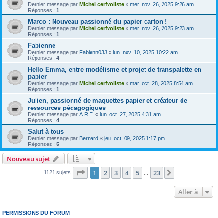
Dernier message par
Michel cerfvoliste
«
mer. nov. 26, 2025 9:26 am
Réponses :
1
Marco : Nouveau passionné du papier carton !
Dernier message par
Michel cerfvoliste
«
mer. nov. 26, 2025 9:23 am
Réponses :
1
Fabienne
Dernier message par
Fabienn03J
«
lun. nov. 10, 2025 10:22 am
Réponses :
4
Hello Emma, entre modélisme et projet de transpalette en
papier
Dernier message par
Michel cerfvoliste
«
mar. oct. 28, 2025 8:54 am
Réponses :
1
Julien, passionné de maquettes papier et créateur de
ressources pédagogiques
Dernier message par
A.R.T.
«
lun. oct. 27, 2025 4:31 am
Réponses :
4
Salut à tous
Dernier message par
Bernard
«
jeu. oct. 09, 2025 1:17 pm
Réponses :
5
Nouveau sujet
Page
1
sur
23
1
2
3
4
5
23
Suivante
1121 sujets
…
Aller à
PERMISSIONS DU FORUM