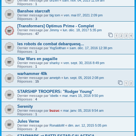
Dernier message par
urizen
«
sam. nov. 04, 2023 11:09 am
Réponses :
1
Banshee starcraft
Dernier message par
big tom
«
ven. mai 07, 2021 2:09 pm
Réponses :
3
[Transformers] Optimus Prime - Complet
Dernier message par
Jimmy
«
lun. déc. 18, 2017 5:35 pm
Réponses :
47
1
2
3
4
les robots de combat debarquesq...
Dernier message par
YogSolthan
«
sam. déc. 17, 2016 12:38 pm
Réponses :
1
Star Wars en pagaille
Dernier message par
sharky
«
ven. sept. 30, 2016 8:49 pm
Réponses :
1
warhammer 40k
Dernier message par
ametph
«
lun. sept. 05, 2016 2:08 pm
Réponses :
15
1
2
STARSHIP TROOPERS: "Rodger Young"
Dernier message par
'obelix
«
mar. mars 15, 2016 9:50 pm
Réponses :
4
Serenity
Dernier message par
buzuc
«
mar. janv. 05, 2016 9:54 am
Réponses :
1
Jules Verne
Dernier message par
RonaldoM
«
dim. avr. 12, 2015 5:05 pm
Réponses :
2