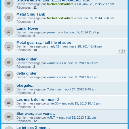
STARWARS et BATTLESTAR GALACTICA
Dernier message par
Michel cerfvoliste
«
lun. janv. 26, 2015 2:17 pm
Réponses :
11
Metal Slug Tank
Dernier message par
Michel cerfvoliste
«
mer. avr. 09, 2014 5:56 pm
Réponses :
1
Lunar Rover
Dernier message par
pierre_rot
«
lun. avr. 07, 2014 11:27 pm
Réponses :
6
Metal gear ray, half life et autre
Dernier message par
charly42
«
ven. mars 28, 2014 6:49 pm
Réponses :
18
1
2
delta glider
Dernier message par
warner2
«
lun. nov. 11, 2013 8:23 am
Réponses :
2
delta glider
Dernier message par
warner2
«
lun. nov. 11, 2013 8:21 am
Stargate...
Dernier message par
Yoda
«
sam. août 24, 2013 9:46 am
Réponses :
3
Les mark de Iron man 3
Dernier message par
grifter38
«
jeu. août 15, 2013 10:40 pm
Réponses :
1
Star wars, star wars...
Dernier message par
A.R.T.
«
mer. mai 15, 2013 7:21 pm
Réponses :
12
Le jet des X-men...