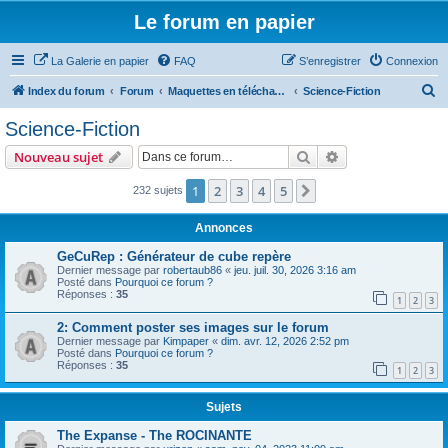
Le forum en papier
La Galerie en papier
FAQ
S’enregistrer
Connexion
R
Index du forum
Forum
Maquettes en téléchargement
Science-Fiction
e
Science-Fiction
c
Rechercher
Recherche avanc
Nouveau sujet
h
e
1
2
3
4
5
Suivante
232 sujets
r
Annonces
c
GeCuRep : Générateur de cube repère
h
Dernier message par
robertaub86
«
jeu. juil. 30, 2026 3:16 am
Posté dans
Pourquoi ce forum ?
e
Réponses :
35
1
2
3
r
2: Comment poster ses images sur le forum
Dernier message par
Kimpaper
«
dim. avr. 12, 2026 2:52 pm
Posté dans
Pourquoi ce forum ?
Réponses :
35
1
2
3
Sujets
The Expanse - The ROCINANTE