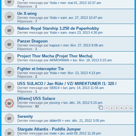
Dernier message par
Yoda
«
mer. mai 01, 2013 10:37 am
Réponses :
2
Un X-wing
Dernier message par
Yoda
«
sam. avr. 27, 2013 10:47 am
Réponses :
7
Naboo Royal Starship 1:250 de Paperhobby
Dernier message par
Yoda
«
sam. mars 23, 2013 4:30 pm
Panzer Dragoon
Dernier message par
kapout
«
mer. févr. 27, 2013 9:08 am
Réponses :
1
Project Thor Mecha (Projet Thor Mecha)
Dernier message par
ARMORMAN
«
lun. févr. 18, 2013 5:23 am
Fighter et Interceptor Tie
Dernier message par
Yoda
«
mer. févr. 13, 2013 4:13 pm
Réponses :
2
USS SULACO / Jan Rükr / VZ/ MIREKTUNER /1: 320 /
Dernier message par
SEB14
«
lun. janv. 14, 2013 11:56 am
Réponses :
1
[Aliens] USS Sulaco
Dernier message par
pssorg
«
lun. déc. 24, 2012 5:15 pm
Réponses :
82
1
2
3
4
5
6
Serenity
Dernier message par
didier69
«
ven. déc. 21, 2012 3:05 pm
Stargate Atlantis - Puddle Jumper
Dernier message par
mate
«
jeu. août 09, 2012 11:26 pm