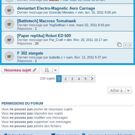
deviantart Electro-Magnetic Aero Carriage
Dernier message par
Goncalo Mendes
«
ven. avr. 15, 2011 9:05 pm
[Battletech] Macross Tomahawk
Dernier message par
YogSolthan
«
mer. mars 02, 2011 8:43 pm
Réponses :
1
[Paper replika] Robot ED 609
Dernier message par
Pat_Craft
«
dim. févr. 20, 2011 10:17 am
Réponses :
20
1
2
F 302 stargate
Dernier message par
isabelle.c
«
sam. févr. 12, 2011 5:37 pm
Réponses :
2
Nouveau sujet
1
2
3
4
5
Suivante
232 sujets
Aller à
PERMISSIONS DU FORUM
Vous
ne pouvez pas
poster de nouveaux sujets
Vous
ne pouvez pas
répondre aux sujets
Vous
ne pouvez pas
modifier vos messages
Vous
ne pouvez pas
supprimer vos messages
Vous
ne pouvez pas
joindre des fichiers