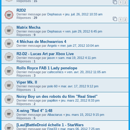
Réponses :
15
1
2
R2D2
Dernier message par
Dephasus
«
jeu. juil. 26, 2012 10:33 am
Réponses :
29
1
2
Matrix Mecha
Dernier message par
Dephasus
«
ven. juin 29, 2012 6:45 pm
Réponses :
9
4 Méchas de Mechwarrios 4
Dernier message par
Angelo
«
mer. juin 27, 2012 10:04 am
R2-D2 - Lucas Art par Xbox Live
Dernier message par
jason
«
sam. mai 19, 2012 4:11 pm
Réponses :
1
Rolls Royce FAB 1 Lady penelope
Dernier message par
cafecomics
«
ven. avr. 20, 2012 11:05 am
Réponses :
3
Viper Mk. II
Dernier message par
polo 60
«
mar. avr. 17, 2012 9:12 pm
Réponses :
1
Noisy Boy un des robots du film "Real Steel"
Dernier message par
papillon
«
jeu. mars 22, 2012 8:33 pm
Réponses :
2
X-wing "Red 4" 1:48
Dernier message par
Albactarus
«
jeu. mars 15, 2012 9:15 pm
Réponses :
5
[Laul]BattleDroid échelle 1 - StarWars
Dernier message par
Fine33
«
mar. mars 06, 2012 7:25 pm