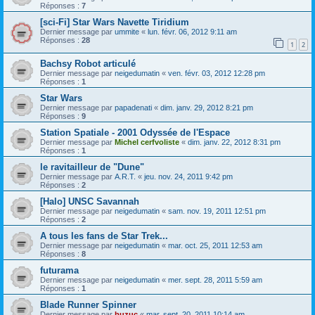
Réponses :
7
[sci-Fi] Star Wars Navette Tiridium
Dernier message par
ummite
«
lun. févr. 06, 2012 9:11 am
Réponses :
28
1
2
Bachsy Robot articulé
Dernier message par
neigedumatin
«
ven. févr. 03, 2012 12:28 pm
Réponses :
1
Star Wars
Dernier message par
papadenati
«
dim. janv. 29, 2012 8:21 pm
Réponses :
9
Station Spatiale - 2001 Odyssée de l'Espace
Dernier message par
Michel cerfvoliste
«
dim. janv. 22, 2012 8:31 pm
Réponses :
1
le ravitailleur de "Dune"
Dernier message par
A.R.T.
«
jeu. nov. 24, 2011 9:42 pm
Réponses :
2
[Halo] UNSC Savannah
Dernier message par
neigedumatin
«
sam. nov. 19, 2011 12:51 pm
Réponses :
2
A tous les fans de Star Trek...
Dernier message par
neigedumatin
«
mar. oct. 25, 2011 12:53 am
Réponses :
8
futurama
Dernier message par
neigedumatin
«
mer. sept. 28, 2011 5:59 am
Réponses :
1
Blade Runner Spinner
Dernier message par
buzuc
«
mar. sept. 20, 2011 10:14 am