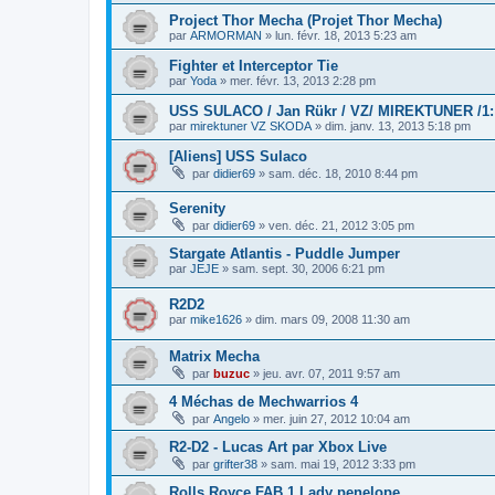
Project Thor Mecha (Projet Thor Mecha)
par
ARMORMAN
»
lun. févr. 18, 2013 5:23 am
Fighter et Interceptor Tie
par
Yoda
»
mer. févr. 13, 2013 2:28 pm
USS SULACO / Jan Rükr / VZ/ MIREKTUNER /1: 
par
mirektuner VZ SKODA
»
dim. janv. 13, 2013 5:18 pm
[Aliens] USS Sulaco
par
didier69
»
sam. déc. 18, 2010 8:44 pm
Serenity
par
didier69
»
ven. déc. 21, 2012 3:05 pm
Stargate Atlantis - Puddle Jumper
par
JEJE
»
sam. sept. 30, 2006 6:21 pm
R2D2
par
mike1626
»
dim. mars 09, 2008 11:30 am
Matrix Mecha
par
buzuc
»
jeu. avr. 07, 2011 9:57 am
4 Méchas de Mechwarrios 4
par
Angelo
»
mer. juin 27, 2012 10:04 am
R2-D2 - Lucas Art par Xbox Live
par
grifter38
»
sam. mai 19, 2012 3:33 pm
Rolls Royce FAB 1 Lady penelope