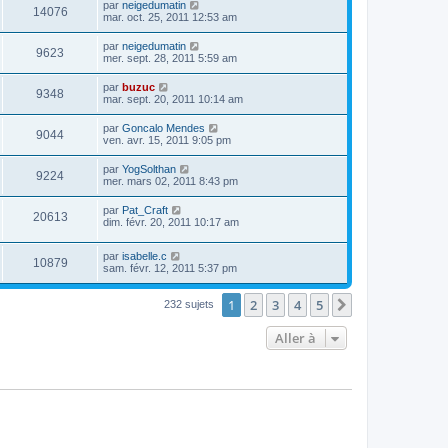
par
neigedumatin
14076
mar. oct. 25, 2011 12:53 am
par
neigedumatin
9623
mer. sept. 28, 2011 5:59 am
par
buzuc
9348
mar. sept. 20, 2011 10:14 am
par
Goncalo Mendes
9044
ven. avr. 15, 2011 9:05 pm
par
YogSolthan
9224
mer. mars 02, 2011 8:43 pm
par
Pat_Craft
20613
dim. févr. 20, 2011 10:17 am
par
isabelle.c
10879
sam. févr. 12, 2011 5:37 pm
1
2
3
4
5
Suivante
232 sujets
Aller à