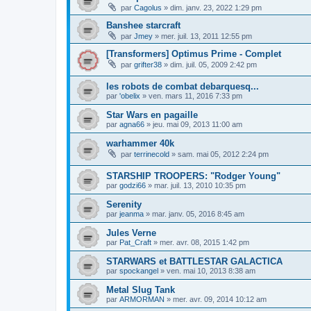
par
Cagolus
»
dim. janv. 23, 2022 1:29 pm
Banshee starcraft
par
Jmey
»
mer. juil. 13, 2011 12:55 pm
[Transformers] Optimus Prime - Complet
par
grifter38
»
dim. juil. 05, 2009 2:42 pm
les robots de combat debarquesq...
par
'obelix
»
ven. mars 11, 2016 7:33 pm
Star Wars en pagaille
par
agna66
»
jeu. mai 09, 2013 11:00 am
warhammer 40k
par
terrinecold
»
sam. mai 05, 2012 2:24 pm
STARSHIP TROOPERS: "Rodger Young"
par
godzi66
»
mar. juil. 13, 2010 10:35 pm
Serenity
par
jeanma
»
mar. janv. 05, 2016 8:45 am
Jules Verne
par
Pat_Craft
»
mer. avr. 08, 2015 1:42 pm
STARWARS et BATTLESTAR GALACTICA
par
spockangel
»
ven. mai 10, 2013 8:38 am
Metal Slug Tank
par
ARMORMAN
»
mer. avr. 09, 2014 10:12 am