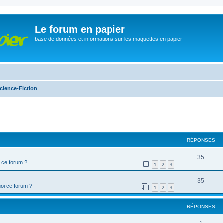
Le forum en papier
base de données et informations sur les maquettes en papier
cience-Fiction
cher
cherche avancée
RÉPONSES
35
 ce forum ?
1
2
3
35
oi ce forum ?
1
2
3
RÉPONSES