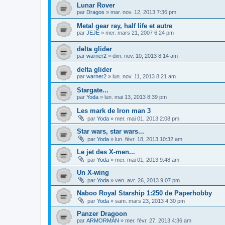
Lunar Rover
par
Dragos
»
mar. nov. 12, 2013 7:36 pm
Metal gear ray, half life et autre
par
JEJE
»
mer. mars 21, 2007 6:24 pm
delta glider
par
warner2
»
dim. nov. 10, 2013 8:14 am
delta glider
par
warner2
»
lun. nov. 11, 2013 8:21 am
Stargate...
par
Yoda
»
lun. mai 13, 2013 8:39 pm
Les mark de Iron man 3
par
Yoda
»
mer. mai 01, 2013 2:08 pm
Star wars, star wars...
par
Yoda
»
lun. févr. 18, 2013 10:32 am
Le jet des X-men...
par
Yoda
»
mer. mai 01, 2013 9:48 am
Un X-wing
par
Yoda
»
ven. avr. 26, 2013 9:07 pm
Naboo Royal Starship 1:250 de Paperhobby
par
Yoda
»
sam. mars 23, 2013 4:30 pm
Panzer Dragoon
par
ARMORMAN
»
mer. févr. 27, 2013 4:36 am