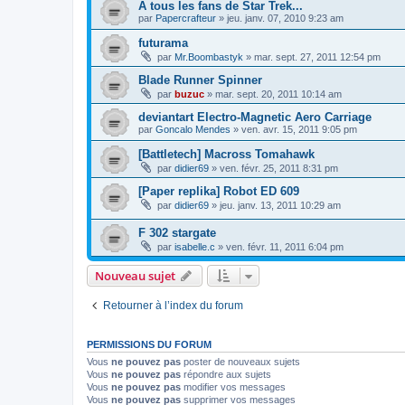
A tous les fans de Star Trek...
par
Papercrafteur
»
jeu. janv. 07, 2010 9:23 am
futurama
par
Mr.Boombastyk
»
mar. sept. 27, 2011 12:54 pm
Blade Runner Spinner
par
buzuc
»
mar. sept. 20, 2011 10:14 am
deviantart Electro-Magnetic Aero Carriage
par
Goncalo Mendes
»
ven. avr. 15, 2011 9:05 pm
[Battletech] Macross Tomahawk
par
didier69
»
ven. févr. 25, 2011 8:31 pm
[Paper replika] Robot ED 609
par
didier69
»
jeu. janv. 13, 2011 10:29 am
F 302 stargate
par
isabelle.c
»
ven. févr. 11, 2011 6:04 pm
Nouveau sujet
Retourner à l’index du forum
PERMISSIONS DU FORUM
Vous
ne pouvez pas
poster de nouveaux sujets
Vous
ne pouvez pas
répondre aux sujets
Vous
ne pouvez pas
modifier vos messages
Vous
ne pouvez pas
supprimer vos messages