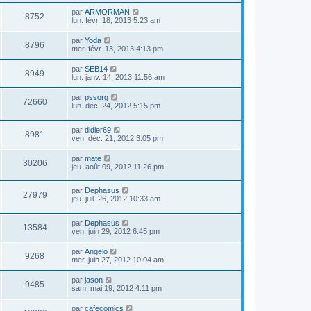
par
ARMORMAN
8752
lun. févr. 18, 2013 5:23 am
par
Yoda
8796
mer. févr. 13, 2013 4:13 pm
par
SEB14
8949
lun. janv. 14, 2013 11:56 am
par
pssorg
72660
lun. déc. 24, 2012 5:15 pm
par
didier69
8981
ven. déc. 21, 2012 3:05 pm
par
mate
30206
jeu. août 09, 2012 11:26 pm
par
Dephasus
27979
jeu. juil. 26, 2012 10:33 am
par
Dephasus
13584
ven. juin 29, 2012 6:45 pm
par
Angelo
9268
mer. juin 27, 2012 10:04 am
par
jason
9485
sam. mai 19, 2012 4:11 pm
par
cafecomics