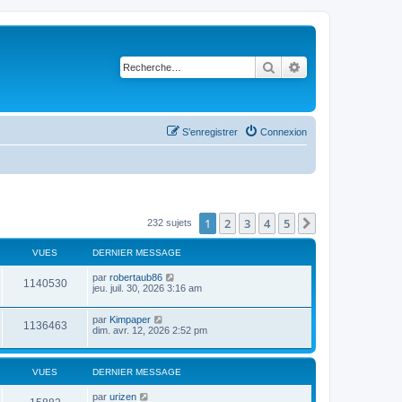
Rechercher
Recherche avancé
S’enregistrer
Connexion
1
2
3
4
5
Suivante
232 sujets
VUES
DERNIER MESSAGE
par
robertaub86
1140530
jeu. juil. 30, 2026 3:16 am
par
Kimpaper
1136463
dim. avr. 12, 2026 2:52 pm
VUES
DERNIER MESSAGE
par
urizen