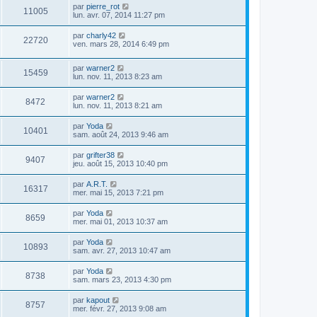
par
pierre_rot
11005
lun. avr. 07, 2014 11:27 pm
par
charly42
22720
ven. mars 28, 2014 6:49 pm
par
warner2
15459
lun. nov. 11, 2013 8:23 am
par
warner2
8472
lun. nov. 11, 2013 8:21 am
par
Yoda
10401
sam. août 24, 2013 9:46 am
par
grifter38
9407
jeu. août 15, 2013 10:40 pm
par
A.R.T.
16317
mer. mai 15, 2013 7:21 pm
par
Yoda
8659
mer. mai 01, 2013 10:37 am
par
Yoda
10893
sam. avr. 27, 2013 10:47 am
par
Yoda
8738
sam. mars 23, 2013 4:30 pm
par
kapout
8757
mer. févr. 27, 2013 9:08 am