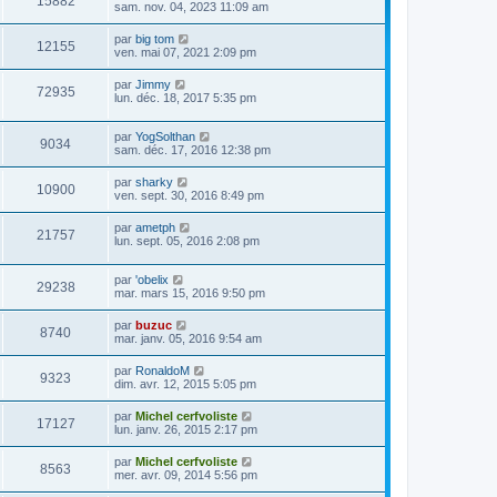
15882
sam. nov. 04, 2023 11:09 am
par
big tom
12155
ven. mai 07, 2021 2:09 pm
par
Jimmy
72935
lun. déc. 18, 2017 5:35 pm
par
YogSolthan
9034
sam. déc. 17, 2016 12:38 pm
par
sharky
10900
ven. sept. 30, 2016 8:49 pm
par
ametph
21757
lun. sept. 05, 2016 2:08 pm
par
'obelix
29238
mar. mars 15, 2016 9:50 pm
par
buzuc
8740
mar. janv. 05, 2016 9:54 am
par
RonaldoM
9323
dim. avr. 12, 2015 5:05 pm
par
Michel cerfvoliste
17127
lun. janv. 26, 2015 2:17 pm
par
Michel cerfvoliste
8563
mer. avr. 09, 2014 5:56 pm