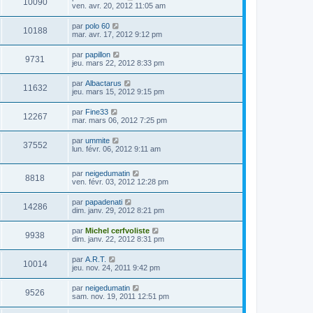
10090
ven. avr. 20, 2012 11:05 am
par
polo 60
10188
mar. avr. 17, 2012 9:12 pm
par
papillon
9731
jeu. mars 22, 2012 8:33 pm
par
Albactarus
11632
jeu. mars 15, 2012 9:15 pm
par
Fine33
12267
mar. mars 06, 2012 7:25 pm
par
ummite
37552
lun. févr. 06, 2012 9:11 am
par
neigedumatin
8818
ven. févr. 03, 2012 12:28 pm
par
papadenati
14286
dim. janv. 29, 2012 8:21 pm
par
Michel cerfvoliste
9938
dim. janv. 22, 2012 8:31 pm
par
A.R.T.
10014
jeu. nov. 24, 2011 9:42 pm
par
neigedumatin
9526
sam. nov. 19, 2011 12:51 pm