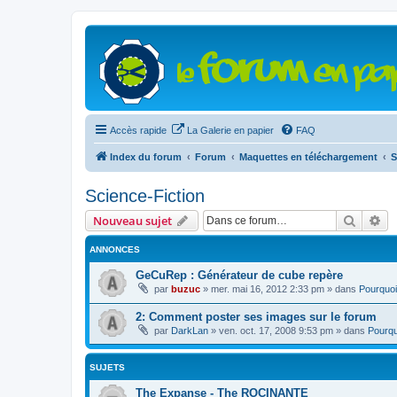
Accès rapide
La Galerie en papier
FAQ
Index du forum
Forum
Maquettes en téléchargement
S
Science-Fiction
Recher
Re
Nouveau sujet
ANNONCES
GeCuRep : Générateur de cube repère
par
buzuc
»
mer. mai 16, 2012 2:33 pm
» dans
Pourquoi
2: Comment poster ses images sur le forum
par
DarkLan
»
ven. oct. 17, 2008 9:53 pm
» dans
Pourqu
SUJETS
The Expanse - The ROCINANTE