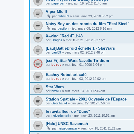
par
paperpat
»
jeu. avr. 19, 2012 11:46 am
Viper Mk. II
par
didier69
»
sam. janv. 23, 2010 5:52 pm
Noisy Boy un des robots du film "Real Steel"
par
papillon
»
jeu. mars 08, 2012 8:16 pm
X-wing "Red 4" 1:48
par
Dragos
»
mar. févr. 21, 2012 9:27 pm
[Laul]BattleDroid échelle 1 - StarWars
par
Laul59
»
ven. mars 02, 2012 2:48 pm
[sci-Fi] Star Wars Navette Tiridium
par
buzuc
»
mer. févr. 01, 2006 1:04 pm
Bachsy Robot articulé
par
buzuc
»
ven. févr. 03, 2012 12:02 pm
Star Wars
par
nitro17
»
dim. mars 13, 2011 6:36 am
Station Spatiale - 2001 Odyssée de l'Espace
par
Grochat74
»
dim. janv. 22, 2012 5:50 pm
le ravitailleur de "Dune"
par
neigedumatin
»
mer. nov. 23, 2011 10:52 am
[Halo] UNSC Savannah
par
neigedumatin
»
ven. nov. 18, 2011 11:21 pm