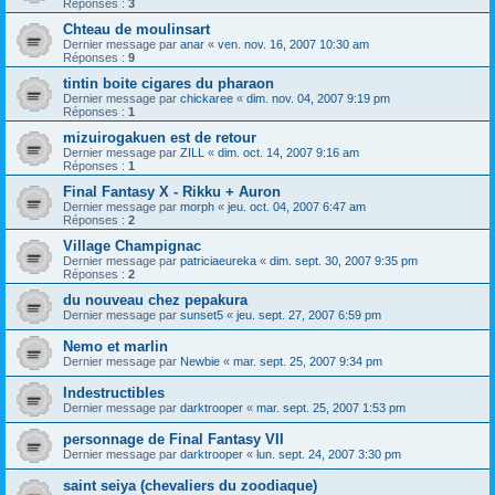
Réponses :
3
Chteau de moulinsart
Dernier message par
anar
«
ven. nov. 16, 2007 10:30 am
Réponses :
9
tintin boite cigares du pharaon
Dernier message par
chickaree
«
dim. nov. 04, 2007 9:19 pm
Réponses :
1
mizuirogakuen est de retour
Dernier message par
ZILL
«
dim. oct. 14, 2007 9:16 am
Réponses :
1
Final Fantasy X - Rikku + Auron
Dernier message par
morph
«
jeu. oct. 04, 2007 6:47 am
Réponses :
2
Village Champignac
Dernier message par
patriciaeureka
«
dim. sept. 30, 2007 9:35 pm
Réponses :
2
du nouveau chez pepakura
Dernier message par
sunset5
«
jeu. sept. 27, 2007 6:59 pm
Nemo et marlin
Dernier message par
Newbie
«
mar. sept. 25, 2007 9:34 pm
Indestructibles
Dernier message par
darktrooper
«
mar. sept. 25, 2007 1:53 pm
personnage de Final Fantasy VII
Dernier message par
darktrooper
«
lun. sept. 24, 2007 3:30 pm
saint seiya (chevaliers du zoodiaque)