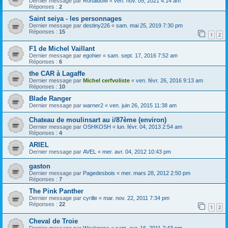
Dernier message par
RonaldoM
«
ven. nov. 05, 2021 4:14 am
Réponses :
2
Saint seiya - les personnages
Dernier message par
destiny226
«
sam. mai 25, 2019 7:30 pm
Réponses :
15
1
2
F1 de Michel Vaillant
Dernier message par
egohier
«
sam. sept. 17, 2016 7:52 am
Réponses :
6
the CAR à Lagaffe
Dernier message par
Michel cerfvoliste
«
ven. févr. 26, 2016 9:13 am
Réponses :
10
Blade Ranger
Dernier message par
warner2
«
ven. juin 26, 2015 11:38 am
Chateau de moulinsart au i/87ème (environ)
Dernier message par
OSHKOSH
«
lun. févr. 04, 2013 2:54 am
Réponses :
4
ARIEL
Dernier message par
AVEL
«
mer. avr. 04, 2012 10:43 pm
gaston
Dernier message par
Pagedesbois
«
mer. mars 28, 2012 2:50 pm
Réponses :
7
The Pink Panther
Dernier message par
cyrille
«
mar. nov. 22, 2011 7:34 pm
Réponses :
22
1
2
Cheval de Troie
Dernier message par
Weakness
«
sam. avr. 16, 2011 7:43 pm