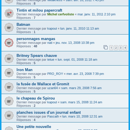
Réponses :
8
Tintin et milou papercraft
Dernier message par
Michel cerfvoliste
«
mar. janv. 11, 2011 2:10 pm
Réponses :
7
Batman
Dernier message par
kapout
«
lun. janv. 11, 2010 11:13 am
Réponses :
1
personnages mangas
Dernier message par
nati
«
jeu. nov. 13, 2008 10:38 pm
Réponses :
48
1
2
3
4
Britney Spears chauve
Dernier message par
tetue
«
lun. sept. 01, 2008 11:18 am
Réponses :
5
Iron Man
Dernier message par
PRO_ROY
«
mer. avr. 23, 2008 7:39 pm
Réponses :
5
la fusée de Wallace et Gromit
Dernier message par
uzan64
«
sam. mars 29, 2008 7:56 am
Réponses :
5
le chapeau de Spirou
Dernier message par
kapout
«
sam. mars 15, 2008 11:24 am
Réponses :
2
planches issues d'un journal enfant
Dernier message par
Pascath
«
lun. mars 10, 2008 12:31 am
Réponses :
4
Une petite nouvelle