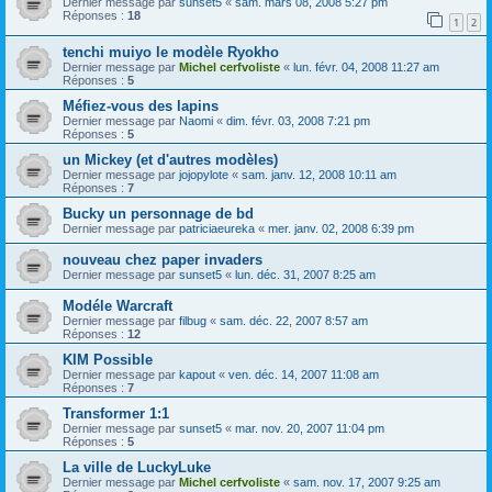
Dernier message par
sunset5
«
sam. mars 08, 2008 5:27 pm
Réponses :
18
1
2
tenchi muiyo le modèle Ryokho
Dernier message par
Michel cerfvoliste
«
lun. févr. 04, 2008 11:27 am
Réponses :
5
Méfiez-vous des lapins
Dernier message par
Naomi
«
dim. févr. 03, 2008 7:21 pm
Réponses :
5
un Mickey (et d'autres modèles)
Dernier message par
jojopylote
«
sam. janv. 12, 2008 10:11 am
Réponses :
7
Bucky un personnage de bd
Dernier message par
patriciaeureka
«
mer. janv. 02, 2008 6:39 pm
nouveau chez paper invaders
Dernier message par
sunset5
«
lun. déc. 31, 2007 8:25 am
Modéle Warcraft
Dernier message par
filbug
«
sam. déc. 22, 2007 8:57 am
Réponses :
12
KIM Possible
Dernier message par
kapout
«
ven. déc. 14, 2007 11:08 am
Réponses :
7
Transformer 1:1
Dernier message par
sunset5
«
mar. nov. 20, 2007 11:04 pm
Réponses :
5
La ville de LuckyLuke
Dernier message par
Michel cerfvoliste
«
sam. nov. 17, 2007 9:25 am