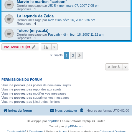
Marvin le martien "cartoon"
Dernier message par
JEJE
«
mer. mars 07, 2007 7:05 pm
Réponses :
1
La legende de Zelda
Dernier message par
alex
«
lun. févr. 26, 2007 6:36 pm
Réponses :
4
Totoro (miyazaki)
Dernier message par
Pascath
«
dim. févr. 18, 2007 11:22 am
Réponses :
1
Nouveau sujet
1
2
Suivante
68 sujets
Aller à
PERMISSIONS DU FORUM
Vous
ne pouvez pas
poster de nouveaux sujets
Vous
ne pouvez pas
répondre aux sujets
Vous
ne pouvez pas
modifier vos messages
Vous
ne pouvez pas
supprimer vos messages
Vous
ne pouvez pas
joindre des fichiers
Index du forum
Nous contacter
Heures au format
UTC+02:00
Développé par
phpBB
® Forum Software © phpBB Limited
Traduit par
phpBB-fr.com
Confidentialité
|
Conditions
| Style par
buzuc
| Images et design par
Calamansi Designs