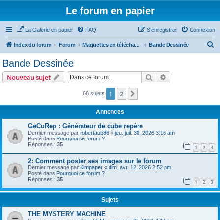
Le forum en papier
La Galerie en papier
FAQ
S’enregistrer
Connexion
R
Index du forum
Forum
Maquettes en téléchargement
Bande Dessinée
e
Bande Dessinée
c
Rechercher
Recherche avanc
Nouveau sujet
h
e
1
2
Suivante
68 sujets
r
Annonces
c
GeCuRep : Générateur de cube repère
h
Dernier message par
robertaub86
«
jeu. juil. 30, 2026 3:16 am
Posté dans
Pourquoi ce forum ?
e
Réponses :
35
1
2
3
r
2: Comment poster ses images sur le forum
Dernier message par
Kimpaper
«
dim. avr. 12, 2026 2:52 pm
Posté dans
Pourquoi ce forum ?
Réponses :
35
1
2
3
Sujets
THE MYSTERY MACHINE