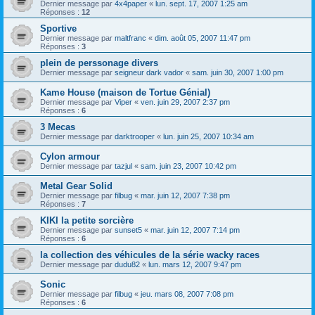
Dernier message par
4x4paper
«
lun. sept. 17, 2007 1:25 am
Réponses :
12
Sportive
Dernier message par
maltfranc
«
dim. août 05, 2007 11:47 pm
Réponses :
3
plein de perssonage divers
Dernier message par
seigneur dark vador
«
sam. juin 30, 2007 1:00 pm
Kame House (maison de Tortue Génial)
Dernier message par
Viper
«
ven. juin 29, 2007 2:37 pm
Réponses :
6
3 Mecas
Dernier message par
darktrooper
«
lun. juin 25, 2007 10:34 am
Cylon armour
Dernier message par
tazjul
«
sam. juin 23, 2007 10:42 pm
Metal Gear Solid
Dernier message par
filbug
«
mar. juin 12, 2007 7:38 pm
Réponses :
7
KIKI la petite sorcière
Dernier message par
sunset5
«
mar. juin 12, 2007 7:14 pm
Réponses :
6
la collection des véhicules de la série wacky races
Dernier message par
dudu82
«
lun. mars 12, 2007 9:47 pm
Sonic
Dernier message par
filbug
«
jeu. mars 08, 2007 7:08 pm
Réponses :
6