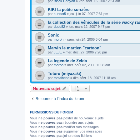
par
Black Canyon
»
ven. févr. 16, 2007 2:51 am
KIKI la petite sorcière
par
sunset5
»
jeu. juin 07, 2007 7:31 pm
la collection des véhicules de la série wacky ra
par
dudu82
»
lun. mars 12, 2007 9:47 pm
Sonic
par
morph
»
sam. juin 24, 2006 6:04 pm
Marvin le martien "cartoon"
par
JEJE
»
mer. déc. 27, 2006 7:20 pm
La legende de Zelda
par
morph
»
mer. août 02, 2006 11:08 am
Totoro (miyazaki)
par
metalhead
»
dim. févr. 18, 2007 11:18 am
Nouveau sujet
Retourner à l’index du forum
PERMISSIONS DU FORUM
Vous
ne pouvez pas
poster de nouveaux sujets
Vous
ne pouvez pas
répondre aux sujets
Vous
ne pouvez pas
modifier vos messages
Vous
ne pouvez pas
supprimer vos messages
Vous
ne pouvez pas
joindre des fichiers