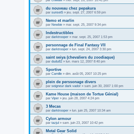
du nouveau chez pepakura
par
sunset5
»
jeu. sept. 27, 2007 6:59 pm
Nemo et marlin
par
Newbie
»
mar. sept. 25, 2007 9:34 pm
Indestructibles
par
darktrooper
»
mar. sept. 25, 2007 1:53 pm
personnage de Final Fantasy VII
par
darktrooper
»
lun. sept. 24, 2007 3:30 pm
saint seiya (chevaliers du zoodiaque)
par
dudu82
»
lun. mars 12, 2007 8:40 pm
Sportive
par
Camille
»
dim. août 05, 2007 10:25 pm
plein de perssonage divers
par
seigneur dark vador
»
sam. juin 30, 2007 1:00 pm
Kame House (maison de Tortue Génial)
par
Viper
»
jeu. juin 28, 2007 4:24 pm
3 Mecas
par
darktrooper
»
lun. juin 25, 2007 10:34 am
Cylon armour
par
tazjul
»
sam. juin 23, 2007 10:42 pm
Metal Gear Solid