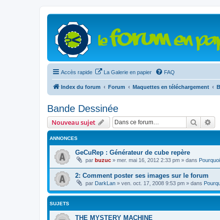
Accès rapide
La Galerie en papier
FAQ
Index du forum
Forum
Maquettes en téléchargement
B
Bande Dessinée
Recher
Re
Nouveau sujet
ANNONCES
GeCuRep : Générateur de cube repère
par
buzuc
»
mer. mai 16, 2012 2:33 pm
» dans
Pourquoi
2: Comment poster ses images sur le forum
par
DarkLan
»
ven. oct. 17, 2008 9:53 pm
» dans
Pourqu
SUJETS
THE MYSTERY MACHINE