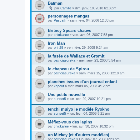
Batman
par
Camille
»
dim. janv. 10, 2010 6:13 pm
personnages mangas
par
Pascath
»
sam. févr. 04, 2006 12:33 pm
Britney Spears chauve
par
chickaree
»
ven. avr. 06, 2007 7:58 pm
Iron Man
par
phh29
»
ven. févr. 29, 2008 9:24 am
la fusée de Wallace et Gromit
par
patriciaeureka
»
mer. janv. 23, 2008 3:54 am
le chapeau de Spirou
par
patriciaeureka
»
sam. mars 15, 2008 12:19 am
planches issues d'un journal enfant
par
kapout
»
mer. mars 05, 2008 4:12 pm
Une petite nouvelle
par
sunset5
»
lun. oct. 29, 2007 10:21 pm
tenchi muiyo le modèle Ryokho
par
sunset5
»
lun. févr. 04, 2008 8:21 am
Méfiez-vous des lapins
par
chickaree
»
lun. avr. 30, 2007 10:32 pm
un Mickey (et d'autres modèles)
par
patriciaeureka
»
lun. janv. 07, 2008 6:23 pm