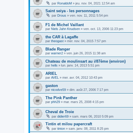
par
RonaldoM
»
jeu. nov. 04, 2021 12:54 am
Saint seiya - les personnages
par
Drous
»
ven. nov. 11, 2011 5:54 pm
F1 de Michel Vaillant
par
Niels Jahn Knudsen
»
ven. oct. 13, 2006 11:23 pm
the CAR à Lagaffe
par
theogast
»
mer. nov. 04, 2015 7:57 pm
Blade Ranger
par
warner2
»
ven. juin 26, 2015 11:38 am
Chateau de moulinsart au i/87ème (environ)
par
hells
»
lun. janv. 14, 2013 5:51 pm
ARIEL
par
AVEL
»
mer. avr. 04, 2012 10:43 pm
gaston
par
nicodve59
»
dim. août 27, 2006 7:17 pm
The Pink Panther
par
phh29
»
mar. mars 25, 2008 4:15 pm
Cheval de Troie
par
didier69
»
sam. mars 06, 2010 5:09 pm
Tintin et milou papercraft
par
tinton
»
sam. janv. 08, 2011 8:25 pm