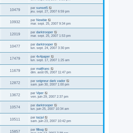
par
sunset5
10479
jeu. sept. 27, 2007 6:59 pm
par
Newbie
10932
mar. sept. 25, 2007 9:34 pm
par
darktrooper
12019
mar. sept. 25, 2007 1:53 pm
par
darktrooper
10477
lun. sept. 24, 2007 3:30 pm
par
4x4paper
17479
lun. sept. 17, 2007 1:25 am
par
maltfranc
11679
dim. août 05, 2007 11:47 pm
par
seigneur dark vador
12872
sam. juin 30, 2007 1:00 pm
par
Viper
13672
ven. juin 29, 2007 2:37 pm
par
darktrooper
10574
lun. juin 25, 2007 10:34 am
par
tazjul
10511
sam. juin 23, 2007 10:42 pm
par
filbug
15857
mar. juin 12, 2007 7:38 pm