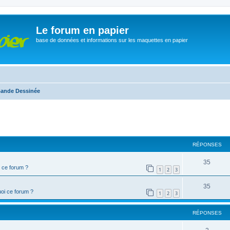
Le forum en papier
base de données et informations sur les maquettes en papier
ande Dessinée
cher
cherche avancée
RÉPONSES
35
 ce forum ?
1
2
3
35
oi ce forum ?
1
2
3
RÉPONSES