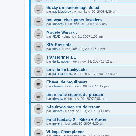
Bucky un personnage de bd
par
patriciaeureka
»
mer. janv. 02, 2008 6:39 pm
nouveau chez paper invaders
par
sunset5
»
lun. déc. 31, 2007 8:25 am
Modéle Warcraft
par
JEJE
»
dim. nov. 11, 2007 1:02 am
KIM Possible
par
phh29
»
ven. déc. 07, 2007 1:41 pm
Transformer 1:1
par
darktrooper
»
ven. nov. 16, 2007 11:32 am
La ville de LuckyLuke
par
patriciaeureka
»
sam. nov. 17, 2007 1:00 am
Chteau de moulinsart
par
chiwaw
»
sam. sept. 08, 2007 4:12 pm
tintin boite cigares du pharaon
par
chiwaw
»
dim. nov. 04, 2007 9:08 pm
mizuirogakuen est de retour
par
sunset5
»
sam. oct. 13, 2007 10:17 am
Final Fantasy X - Rikku + Auron
par
morph
»
jeu. août 30, 2007 6:39 am
Village Champignac
par
chiwaw
»
mer. sept. 26, 2007 10:41 pm