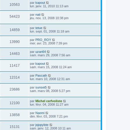
par
kapout
10563
lun. janv. 11, 2010 11:13 am
par
nati
54423
jeu. nov. 13, 2008 10:38 pm
par
tetue
14859
lun. sept. 01, 2008 11:18 am
par
PRO_ROY
13990
mer. avr. 23, 2008 7:39 pm
par
uzan64
14463
sam. mars 29, 2008 7:56 am
par
kapout
11417
sam. mars 15, 2008 11:24 am
par
Pascath
12314
lun. mars 10, 2008 12:31 am
par
sunset5
23686
sam. mars 08, 2008 5:27 pm
par
Michel cerfvoliste
12100
lun. févr. 04, 2008 11:27 am
par
Naomi
13858
dim. févr. 03, 2008 7:21 pm
par
jojopylote
15131
sam. janv. 12, 2008 10:11 am