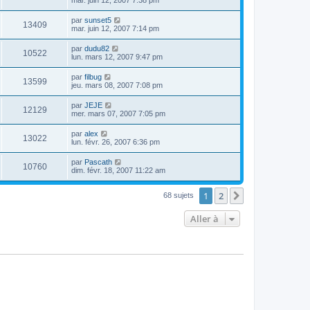
par
sunset5
13409
mar. juin 12, 2007 7:14 pm
par
dudu82
10522
lun. mars 12, 2007 9:47 pm
par
filbug
13599
jeu. mars 08, 2007 7:08 pm
par
JEJE
12129
mer. mars 07, 2007 7:05 pm
par
alex
13022
lun. févr. 26, 2007 6:36 pm
par
Pascath
10760
dim. févr. 18, 2007 11:22 am
1
2
Suivante
68 sujets
Aller à