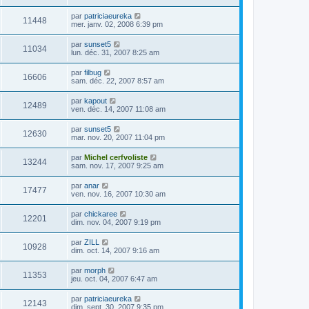
par
patriciaeureka
11448
mer. janv. 02, 2008 6:39 pm
par
sunset5
11034
lun. déc. 31, 2007 8:25 am
par
filbug
16606
sam. déc. 22, 2007 8:57 am
par
kapout
12489
ven. déc. 14, 2007 11:08 am
par
sunset5
12630
mar. nov. 20, 2007 11:04 pm
par
Michel cerfvoliste
13244
sam. nov. 17, 2007 9:25 am
par
anar
17477
ven. nov. 16, 2007 10:30 am
par
chickaree
12201
dim. nov. 04, 2007 9:19 pm
par
ZILL
10928
dim. oct. 14, 2007 9:16 am
par
morph
11353
jeu. oct. 04, 2007 6:47 am
par
patriciaeureka
12143
dim. sept. 30, 2007 9:35 pm