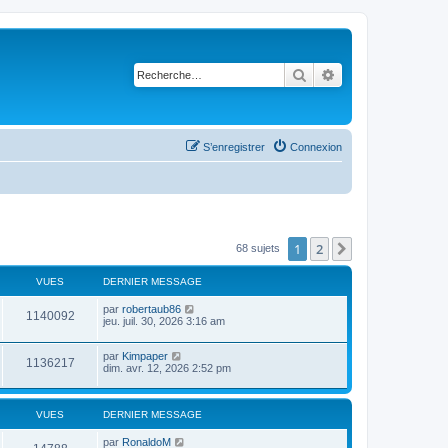
Rechercher
Recherche avancé
S’enregistrer
Connexion
1
2
Suivante
68 sujets
VUES
DERNIER MESSAGE
par
robertaub86
1140092
jeu. juil. 30, 2026 3:16 am
par
Kimpaper
1136217
dim. avr. 12, 2026 2:52 pm
VUES
DERNIER MESSAGE
par
RonaldoM