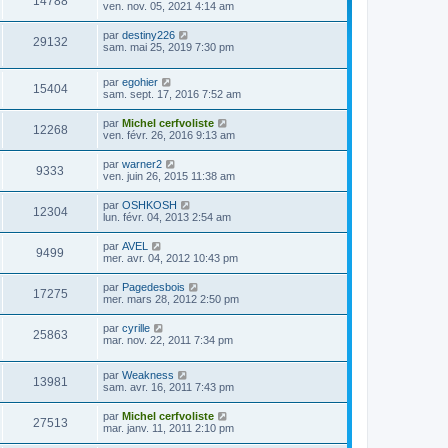
14788
ven. nov. 05, 2021 4:14 am
par
destiny226
29132
sam. mai 25, 2019 7:30 pm
par
egohier
15404
sam. sept. 17, 2016 7:52 am
par
Michel cerfvoliste
12268
ven. févr. 26, 2016 9:13 am
par
warner2
9333
ven. juin 26, 2015 11:38 am
par
OSHKOSH
12304
lun. févr. 04, 2013 2:54 am
par
AVEL
9499
mer. avr. 04, 2012 10:43 pm
par
Pagedesbois
17275
mer. mars 28, 2012 2:50 pm
par
cyrille
25863
mar. nov. 22, 2011 7:34 pm
par
Weakness
13981
sam. avr. 16, 2011 7:43 pm
par
Michel cerfvoliste
27513
mar. janv. 11, 2011 2:10 pm