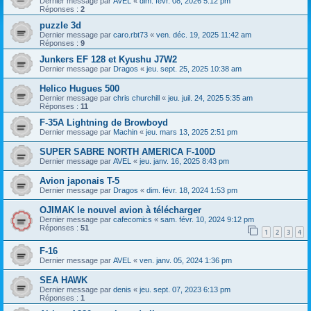
Dernier message par
AVEL
«
dim. févr. 08, 2026 5:12 pm
Réponses :
2
puzzle 3d
Dernier message par
caro.rbt73
«
ven. déc. 19, 2025 11:42 am
Réponses :
9
Junkers EF 128 et Kyushu J7W2
Dernier message par
Dragos
«
jeu. sept. 25, 2025 10:38 am
Helico Hugues 500
Dernier message par
chris churchill
«
jeu. juil. 24, 2025 5:35 am
Réponses :
11
F-35A Lightning de Browboyd
Dernier message par
Machin
«
jeu. mars 13, 2025 2:51 pm
SUPER SABRE NORTH AMERICA F-100D
Dernier message par
AVEL
«
jeu. janv. 16, 2025 8:43 pm
Avion japonais T-5
Dernier message par
Dragos
«
dim. févr. 18, 2024 1:53 pm
OJIMAK le nouvel avion à télécharger
Dernier message par
cafecomics
«
sam. févr. 10, 2024 9:12 pm
Réponses :
51
1
2
3
4
F-16
Dernier message par
AVEL
«
ven. janv. 05, 2024 1:36 pm
SEA HAWK
Dernier message par
denis
«
jeu. sept. 07, 2023 6:13 pm
Réponses :
1