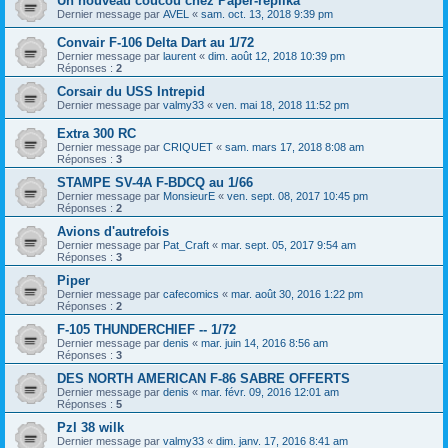
Un nouveau coucou chez Paper-replika
Dernier message par
AVEL
«
sam. oct. 13, 2018 9:39 pm
Convair F-106 Delta Dart au 1/72
Dernier message par
laurent
«
dim. août 12, 2018 10:39 pm
Réponses :
2
Corsair du USS Intrepid
Dernier message par
valmy33
«
ven. mai 18, 2018 11:52 pm
Extra 300 RC
Dernier message par
CRIQUET
«
sam. mars 17, 2018 8:08 am
Réponses :
3
STAMPE SV-4A F-BDCQ au 1/66
Dernier message par
MonsieurE
«
ven. sept. 08, 2017 10:45 pm
Réponses :
2
Avions d'autrefois
Dernier message par
Pat_Craft
«
mar. sept. 05, 2017 9:54 am
Réponses :
3
Piper
Dernier message par
cafecomics
«
mar. août 30, 2016 1:22 pm
Réponses :
2
F-105 THUNDERCHIEF -- 1/72
Dernier message par
denis
«
mar. juin 14, 2016 8:56 am
Réponses :
3
DES NORTH AMERICAN F-86 SABRE OFFERTS
Dernier message par
denis
«
mar. févr. 09, 2016 12:01 am
Réponses :
5
Pzl 38 wilk
Dernier message par
valmy33
«
dim. janv. 17, 2016 8:41 am