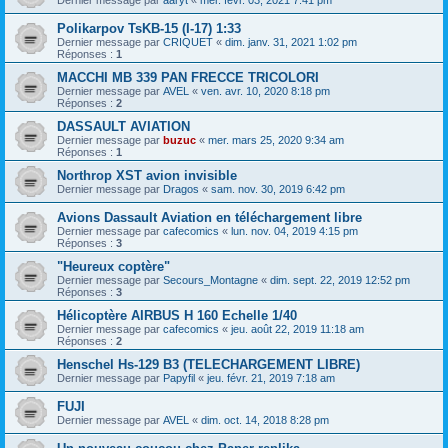
Polikarpov TsKB-15 (I-17) 1:33
Dernier message par
CRIQUET
«
dim. janv. 31, 2021 1:02 pm
Réponses :
1
MACCHI MB 339 PAN FRECCE TRICOLORI
Dernier message par
AVEL
«
ven. avr. 10, 2020 8:18 pm
Réponses :
2
DASSAULT AVIATION
Dernier message par
buzuc
«
mer. mars 25, 2020 9:34 am
Réponses :
1
Northrop XST avion invisible
Dernier message par
Dragos
«
sam. nov. 30, 2019 6:42 pm
Avions Dassault Aviation en téléchargement libre
Dernier message par
cafecomics
«
lun. nov. 04, 2019 4:15 pm
Réponses :
3
"Heureux coptère"
Dernier message par
Secours_Montagne
«
dim. sept. 22, 2019 12:52 pm
Réponses :
3
Hélicoptère AIRBUS H 160 Echelle 1/40
Dernier message par
cafecomics
«
jeu. août 22, 2019 11:18 am
Réponses :
2
Henschel Hs-129 B3 (TELECHARGEMENT LIBRE)
Dernier message par
Papyfil
«
jeu. févr. 21, 2019 7:18 am
FUJI
Dernier message par
AVEL
«
dim. oct. 14, 2018 8:28 pm