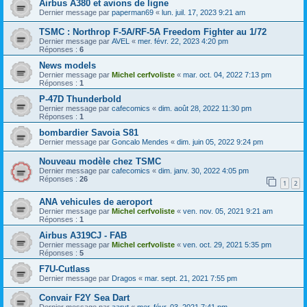
Airbus A380 et avions de ligne
Dernier message par
paperman69
«
lun. juil. 17, 2023 9:21 am
TSMC : Northrop F-5A/RF-5A Freedom Fighter au 1/72
Dernier message par
AVEL
«
mer. févr. 22, 2023 4:20 pm
Réponses :
6
News models
Dernier message par
Michel cerfvoliste
«
mar. oct. 04, 2022 7:13 pm
Réponses :
1
P-47D Thunderbold
Dernier message par
cafecomics
«
dim. août 28, 2022 11:30 pm
Réponses :
1
bombardier Savoia S81
Dernier message par
Goncalo Mendes
«
dim. juin 05, 2022 9:24 pm
Nouveau modèle chez TSMC
Dernier message par
cafecomics
«
dim. janv. 30, 2022 4:05 pm
Réponses :
26
1
2
ANA vehicules de aeroport
Dernier message par
Michel cerfvoliste
«
ven. nov. 05, 2021 9:21 am
Réponses :
1
Airbus A319CJ - FAB
Dernier message par
Michel cerfvoliste
«
ven. oct. 29, 2021 5:35 pm
Réponses :
5
F7U-Cutlass
Dernier message par
Dragos
«
mar. sept. 21, 2021 7:55 pm
Convair F2Y Sea Dart
Dernier message par
aaryt
«
mer. févr. 03, 2021 7:41 pm