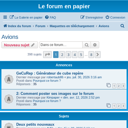
Le forum en papier
La Galerie en papier
FAQ
S’enregistrer
Connexion
R
Index du forum
Forum
Maquettes en téléchargement
Avions
e
Avions
c
Rechercher
Recherche avanc
Nouveau sujet
h
e
Page
1
sur
8
1
2
3
4
5
8
Suivante
398 sujets
…
r
Annonces
c
GeCuRep : Générateur de cube repère
h
Dernier message par
robertaub86
«
jeu. juil. 30, 2026 3:16 am
Posté dans
Pourquoi ce forum ?
e
Réponses :
35
1
2
3
r
2: Comment poster ses images sur le forum
Dernier message par
Kimpaper
«
dim. avr. 12, 2026 2:52 pm
Posté dans
Pourquoi ce forum ?
Réponses :
35
1
2
3
Sujets
Deux petits nouveaux