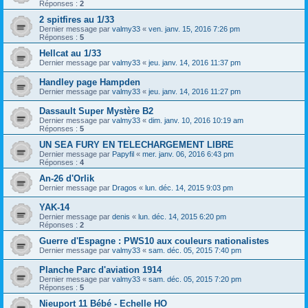
Réponses :
2
2 spitfires au 1/33
Dernier message par
valmy33
«
ven. janv. 15, 2016 7:26 pm
Réponses :
5
Hellcat au 1/33
Dernier message par
valmy33
«
jeu. janv. 14, 2016 11:37 pm
Handley page Hampden
Dernier message par
valmy33
«
jeu. janv. 14, 2016 11:27 pm
Dassault Super Mystère B2
Dernier message par
valmy33
«
dim. janv. 10, 2016 10:19 am
Réponses :
5
UN SEA FURY EN TELECHARGEMENT LIBRE
Dernier message par
Papyfil
«
mer. janv. 06, 2016 6:43 pm
Réponses :
4
An-26 d'Orlik
Dernier message par
Dragos
«
lun. déc. 14, 2015 9:03 pm
YAK-14
Dernier message par
denis
«
lun. déc. 14, 2015 6:20 pm
Réponses :
2
Guerre d'Espagne : PWS10 aux couleurs nationalistes
Dernier message par
valmy33
«
sam. déc. 05, 2015 7:40 pm
Planche Parc d'aviation 1914
Dernier message par
valmy33
«
sam. déc. 05, 2015 7:20 pm
Réponses :
5
Nieuport 11 Bébé - Echelle HO