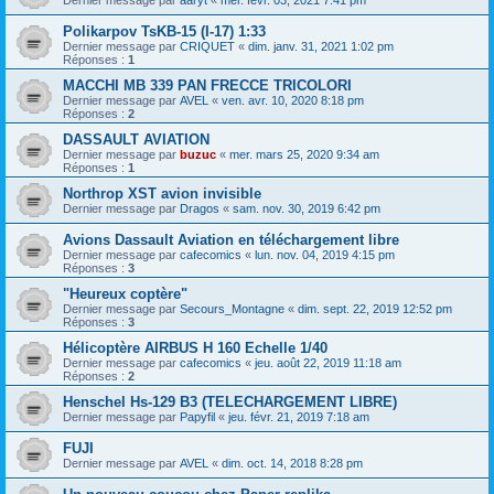
Polikarpov TsKB-15 (I-17) 1:33
Dernier message par
CRIQUET
«
dim. janv. 31, 2021 1:02 pm
Réponses :
1
MACCHI MB 339 PAN FRECCE TRICOLORI
Dernier message par
AVEL
«
ven. avr. 10, 2020 8:18 pm
Réponses :
2
DASSAULT AVIATION
Dernier message par
buzuc
«
mer. mars 25, 2020 9:34 am
Réponses :
1
Northrop XST avion invisible
Dernier message par
Dragos
«
sam. nov. 30, 2019 6:42 pm
Avions Dassault Aviation en téléchargement libre
Dernier message par
cafecomics
«
lun. nov. 04, 2019 4:15 pm
Réponses :
3
"Heureux coptère"
Dernier message par
Secours_Montagne
«
dim. sept. 22, 2019 12:52 pm
Réponses :
3
Hélicoptère AIRBUS H 160 Echelle 1/40
Dernier message par
cafecomics
«
jeu. août 22, 2019 11:18 am
Réponses :
2
Henschel Hs-129 B3 (TELECHARGEMENT LIBRE)
Dernier message par
Papyfil
«
jeu. févr. 21, 2019 7:18 am
FUJI
Dernier message par
AVEL
«
dim. oct. 14, 2018 8:28 pm