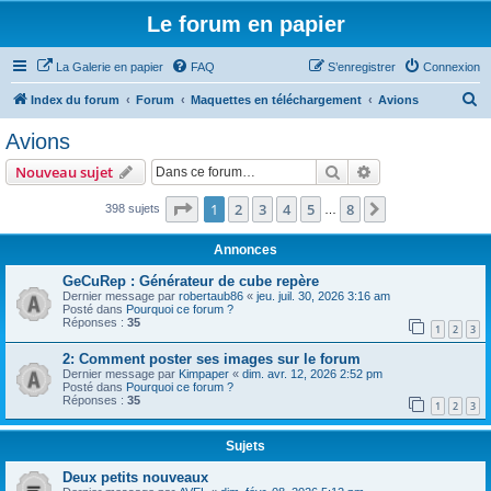
Le forum en papier
La Galerie en papier
FAQ
S’enregistrer
Connexion
R
Index du forum
Forum
Maquettes en téléchargement
Avions
e
Avions
c
Rechercher
Recherche avanc
Nouveau sujet
h
e
Page
1
sur
8
1
2
3
4
5
8
Suivante
398 sujets
…
r
Annonces
c
GeCuRep : Générateur de cube repère
h
Dernier message par
robertaub86
«
jeu. juil. 30, 2026 3:16 am
Posté dans
Pourquoi ce forum ?
e
Réponses :
35
1
2
3
r
2: Comment poster ses images sur le forum
Dernier message par
Kimpaper
«
dim. avr. 12, 2026 2:52 pm
Posté dans
Pourquoi ce forum ?
Réponses :
35
1
2
3
Sujets
Deux petits nouveaux