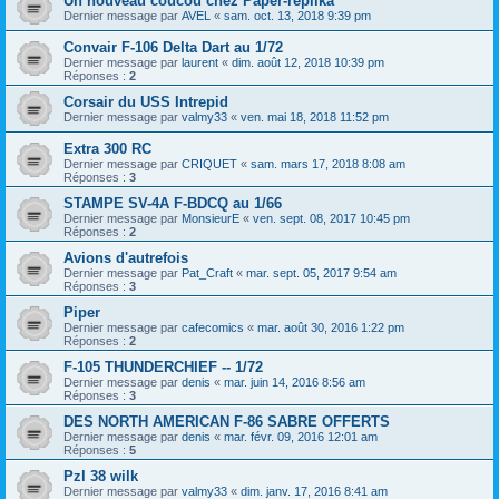
Un nouveau coucou chez Paper-replika
Dernier message par
AVEL
«
sam. oct. 13, 2018 9:39 pm
Convair F-106 Delta Dart au 1/72
Dernier message par
laurent
«
dim. août 12, 2018 10:39 pm
Réponses :
2
Corsair du USS Intrepid
Dernier message par
valmy33
«
ven. mai 18, 2018 11:52 pm
Extra 300 RC
Dernier message par
CRIQUET
«
sam. mars 17, 2018 8:08 am
Réponses :
3
STAMPE SV-4A F-BDCQ au 1/66
Dernier message par
MonsieurE
«
ven. sept. 08, 2017 10:45 pm
Réponses :
2
Avions d'autrefois
Dernier message par
Pat_Craft
«
mar. sept. 05, 2017 9:54 am
Réponses :
3
Piper
Dernier message par
cafecomics
«
mar. août 30, 2016 1:22 pm
Réponses :
2
F-105 THUNDERCHIEF -- 1/72
Dernier message par
denis
«
mar. juin 14, 2016 8:56 am
Réponses :
3
DES NORTH AMERICAN F-86 SABRE OFFERTS
Dernier message par
denis
«
mar. févr. 09, 2016 12:01 am
Réponses :
5
Pzl 38 wilk
Dernier message par
valmy33
«
dim. janv. 17, 2016 8:41 am