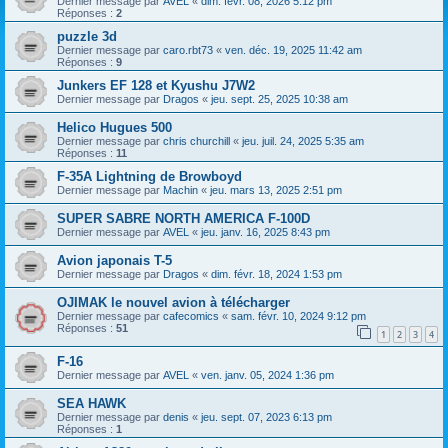
Dernier message par
AVEL
«
dim. févr. 08, 2026 5:12 pm
Réponses :
2
puzzle 3d
Dernier message par
caro.rbt73
«
ven. déc. 19, 2025 11:42 am
Réponses :
9
Junkers EF 128 et Kyushu J7W2
Dernier message par
Dragos
«
jeu. sept. 25, 2025 10:38 am
Helico Hugues 500
Dernier message par
chris churchill
«
jeu. juil. 24, 2025 5:35 am
Réponses :
11
F-35A Lightning de Browboyd
Dernier message par
Machin
«
jeu. mars 13, 2025 2:51 pm
SUPER SABRE NORTH AMERICA F-100D
Dernier message par
AVEL
«
jeu. janv. 16, 2025 8:43 pm
Avion japonais T-5
Dernier message par
Dragos
«
dim. févr. 18, 2024 1:53 pm
OJIMAK le nouvel avion à télécharger
Dernier message par
cafecomics
«
sam. févr. 10, 2024 9:12 pm
Réponses :
51
1
2
3
4
F-16
Dernier message par
AVEL
«
ven. janv. 05, 2024 1:36 pm
SEA HAWK
Dernier message par
denis
«
jeu. sept. 07, 2023 6:13 pm
Réponses :
1