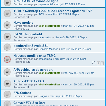
Airbus A380 et avions de ligne
Dernier message par
paperman69
«
lun. juil. 17, 2023 9:21 am
TSMC : Northrop F-5A/RF-5A Freedom Fighter au 1/72
Dernier message par
AVEL
«
mer. févr. 22, 2023 4:20 pm
Réponses :
6
News models
Dernier message par
Michel cerfvoliste
«
mar. oct. 04, 2022 7:13 pm
Réponses :
1
P-47D Thunderbold
Dernier message par
cafecomics
«
dim. août 28, 2022 11:30 pm
Réponses :
1
bombardier Savoia S81
Dernier message par
Goncalo Mendes
«
dim. juin 05, 2022 9:24 pm
Nouveau modèle chez TSMC
Dernier message par
cafecomics
«
dim. janv. 30, 2022 4:05 pm
Réponses :
26
1
2
ANA vehicules de aeroport
Dernier message par
Michel cerfvoliste
«
ven. nov. 05, 2021 9:21 am
Réponses :
1
Airbus A319CJ - FAB
Dernier message par
Michel cerfvoliste
«
ven. oct. 29, 2021 5:35 pm
Réponses :
5
F7U-Cutlass
Dernier message par
Dragos
«
mar. sept. 21, 2021 7:55 pm
Convair F2Y Sea Dart
Dernier message par
aaryt
«
mer. févr. 03, 2021 7:41 pm