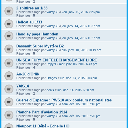
Réponses :
2
2 spitfires au 1/33
Dernier message par
valmy33
«
ven. janv. 15, 2016 7:26 pm
Réponses :
5
Hellcat au 1/33
Dernier message par
valmy33
«
jeu. janv. 14, 2016 11:37 pm
Handley page Hampden
Dernier message par
valmy33
«
jeu. janv. 14, 2016 11:27 pm
Dassault Super Mystère B2
Dernier message par
valmy33
«
dim. janv. 10, 2016 10:19 am
Réponses :
5
UN SEA FURY EN TELECHARGEMENT LIBRE
Dernier message par
Papyfil
«
mer. janv. 06, 2016 6:43 pm
Réponses :
4
An-26 d'Orlik
Dernier message par
Dragos
«
lun. déc. 14, 2015 9:03 pm
YAK-14
Dernier message par
denis
«
lun. déc. 14, 2015 6:20 pm
Réponses :
2
Guerre d'Espagne : PWS10 aux couleurs nationalistes
Dernier message par
valmy33
«
sam. déc. 05, 2015 7:40 pm
Planche Parc d'aviation 1914
Dernier message par
valmy33
«
sam. déc. 05, 2015 7:20 pm
Réponses :
5
Nieuport 11 Bébé - Echelle HO