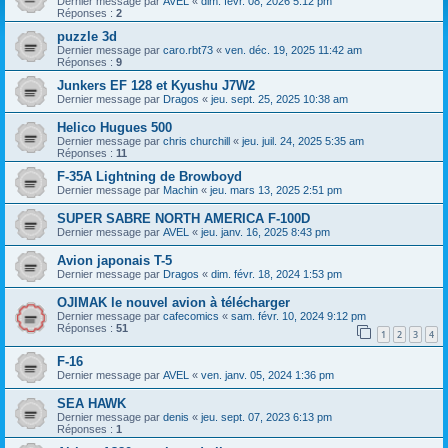
Dernier message par
AVEL
«
dim. févr. 08, 2026 5:12 pm
Réponses :
2
puzzle 3d
Dernier message par
caro.rbt73
«
ven. déc. 19, 2025 11:42 am
Réponses :
9
Junkers EF 128 et Kyushu J7W2
Dernier message par
Dragos
«
jeu. sept. 25, 2025 10:38 am
Helico Hugues 500
Dernier message par
chris churchill
«
jeu. juil. 24, 2025 5:35 am
Réponses :
11
F-35A Lightning de Browboyd
Dernier message par
Machin
«
jeu. mars 13, 2025 2:51 pm
SUPER SABRE NORTH AMERICA F-100D
Dernier message par
AVEL
«
jeu. janv. 16, 2025 8:43 pm
Avion japonais T-5
Dernier message par
Dragos
«
dim. févr. 18, 2024 1:53 pm
OJIMAK le nouvel avion à télécharger
Dernier message par
cafecomics
«
sam. févr. 10, 2024 9:12 pm
Réponses :
51
1
2
3
4
F-16
Dernier message par
AVEL
«
ven. janv. 05, 2024 1:36 pm
SEA HAWK
Dernier message par
denis
«
jeu. sept. 07, 2023 6:13 pm
Réponses :
1