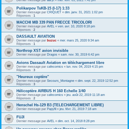
Polikarpov TsKB-15 (I-17) 1:33
Dernier message par
CRIQUET
«
dim. janv. 31, 2021 1:02 pm
Réponses :
1
MACCHI MB 339 PAN FRECCE TRICOLORI
Dernier message par
AVEL
«
ven. avr. 10, 2020 8:18 pm
Réponses :
2
DASSAULT AVIATION
Dernier message par
buzuc
«
mer. mars 25, 2020 9:34 am
Réponses :
1
Northrop XST avion invisible
Dernier message par
Dragos
«
sam. nov. 30, 2019 6:42 pm
Avions Dassault Aviation en téléchargement libre
Dernier message par
cafecomics
«
lun. nov. 04, 2019 4:15 pm
Réponses :
3
"Heureux coptère"
Dernier message par
Secours_Montagne
«
dim. sept. 22, 2019 12:52 pm
Réponses :
3
Hélicoptère AIRBUS H 160 Echelle 1/40
Dernier message par
cafecomics
«
jeu. août 22, 2019 11:18 am
Réponses :
2
Henschel Hs-129 B3 (TELECHARGEMENT LIBRE)
Dernier message par
Papyfil
«
jeu. févr. 21, 2019 7:18 am
FUJI
Dernier message par
AVEL
«
dim. oct. 14, 2018 8:28 pm