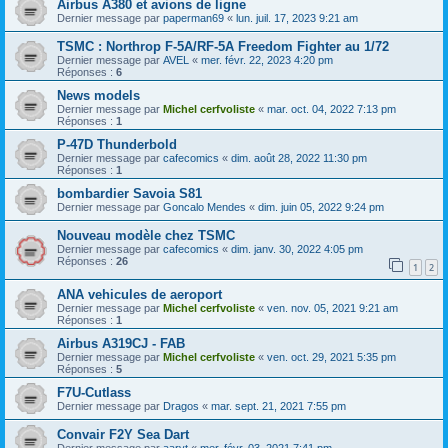
Airbus A380 et avions de ligne
Dernier message par
paperman69
«
lun. juil. 17, 2023 9:21 am
TSMC : Northrop F-5A/RF-5A Freedom Fighter au 1/72
Dernier message par
AVEL
«
mer. févr. 22, 2023 4:20 pm
Réponses :
6
News models
Dernier message par
Michel cerfvoliste
«
mar. oct. 04, 2022 7:13 pm
Réponses :
1
P-47D Thunderbold
Dernier message par
cafecomics
«
dim. août 28, 2022 11:30 pm
Réponses :
1
bombardier Savoia S81
Dernier message par
Goncalo Mendes
«
dim. juin 05, 2022 9:24 pm
Nouveau modèle chez TSMC
Dernier message par
cafecomics
«
dim. janv. 30, 2022 4:05 pm
Réponses :
26
1
2
ANA vehicules de aeroport
Dernier message par
Michel cerfvoliste
«
ven. nov. 05, 2021 9:21 am
Réponses :
1
Airbus A319CJ - FAB
Dernier message par
Michel cerfvoliste
«
ven. oct. 29, 2021 5:35 pm
Réponses :
5
F7U-Cutlass
Dernier message par
Dragos
«
mar. sept. 21, 2021 7:55 pm
Convair F2Y Sea Dart
Dernier message par
aaryt
«
mer. févr. 03, 2021 7:41 pm