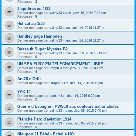
Réponses :
2
2 spitfires au 1/33
Dernier message par
valmy33
«
ven. janv. 15, 2016 7:26 pm
Réponses :
5
Hellcat au 1/33
Dernier message par
valmy33
«
jeu. janv. 14, 2016 11:37 pm
Handley page Hampden
Dernier message par
valmy33
«
jeu. janv. 14, 2016 11:27 pm
Dassault Super Mystère B2
Dernier message par
valmy33
«
dim. janv. 10, 2016 10:19 am
Réponses :
5
UN SEA FURY EN TELECHARGEMENT LIBRE
Dernier message par
Papyfil
«
mer. janv. 06, 2016 6:43 pm
Réponses :
4
An-26 d'Orlik
Dernier message par
Dragos
«
lun. déc. 14, 2015 9:03 pm
YAK-14
Dernier message par
denis
«
lun. déc. 14, 2015 6:20 pm
Réponses :
2
Guerre d'Espagne : PWS10 aux couleurs nationalistes
Dernier message par
valmy33
«
sam. déc. 05, 2015 7:40 pm
Planche Parc d'aviation 1914
Dernier message par
valmy33
«
sam. déc. 05, 2015 7:20 pm
Réponses :
5
Nieuport 11 Bébé - Echelle HO