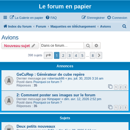
Le forum en papier
La Galerie en papier
FAQ
S’enregistrer
Connexion
R
Index du forum
Forum
Maquettes en téléchargement
Avions
e
Avions
c
Rechercher
Recherche avanc
Nouveau sujet
h
e
Page
1
sur
8
1
2
3
4
5
8
Suivante
398 sujets
…
r
Annonces
c
GeCuRep : Générateur de cube repère
h
Dernier message par
robertaub86
«
jeu. juil. 30, 2026 3:16 am
Posté dans
Pourquoi ce forum ?
e
Réponses :
35
1
2
3
r
2: Comment poster ses images sur le forum
Dernier message par
Kimpaper
«
dim. avr. 12, 2026 2:52 pm
Posté dans
Pourquoi ce forum ?
Réponses :
35
1
2
3
Sujets
Deux petits nouveaux