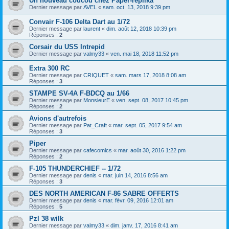
Un nouveau coucou chez Paper-replika
Dernier message par
AVEL
«
sam. oct. 13, 2018 9:39 pm
Convair F-106 Delta Dart au 1/72
Dernier message par
laurent
«
dim. août 12, 2018 10:39 pm
Réponses :
2
Corsair du USS Intrepid
Dernier message par
valmy33
«
ven. mai 18, 2018 11:52 pm
Extra 300 RC
Dernier message par
CRIQUET
«
sam. mars 17, 2018 8:08 am
Réponses :
3
STAMPE SV-4A F-BDCQ au 1/66
Dernier message par
MonsieurE
«
ven. sept. 08, 2017 10:45 pm
Réponses :
2
Avions d'autrefois
Dernier message par
Pat_Craft
«
mar. sept. 05, 2017 9:54 am
Réponses :
3
Piper
Dernier message par
cafecomics
«
mar. août 30, 2016 1:22 pm
Réponses :
2
F-105 THUNDERCHIEF -- 1/72
Dernier message par
denis
«
mar. juin 14, 2016 8:56 am
Réponses :
3
DES NORTH AMERICAN F-86 SABRE OFFERTS
Dernier message par
denis
«
mar. févr. 09, 2016 12:01 am
Réponses :
5
Pzl 38 wilk
Dernier message par
valmy33
«
dim. janv. 17, 2016 8:41 am