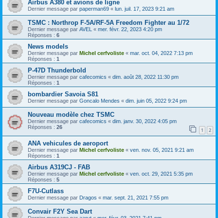
Airbus A380 et avions de ligne
Dernier message par
paperman69
«
lun. juil. 17, 2023 9:21 am
TSMC : Northrop F-5A/RF-5A Freedom Fighter au 1/72
Dernier message par
AVEL
«
mer. févr. 22, 2023 4:20 pm
Réponses :
6
News models
Dernier message par
Michel cerfvoliste
«
mar. oct. 04, 2022 7:13 pm
Réponses :
1
P-47D Thunderbold
Dernier message par
cafecomics
«
dim. août 28, 2022 11:30 pm
Réponses :
1
bombardier Savoia S81
Dernier message par
Goncalo Mendes
«
dim. juin 05, 2022 9:24 pm
Nouveau modèle chez TSMC
Dernier message par
cafecomics
«
dim. janv. 30, 2022 4:05 pm
Réponses :
26
1
2
ANA vehicules de aeroport
Dernier message par
Michel cerfvoliste
«
ven. nov. 05, 2021 9:21 am
Réponses :
1
Airbus A319CJ - FAB
Dernier message par
Michel cerfvoliste
«
ven. oct. 29, 2021 5:35 pm
Réponses :
5
F7U-Cutlass
Dernier message par
Dragos
«
mar. sept. 21, 2021 7:55 pm
Convair F2Y Sea Dart
Dernier message par
aaryt
«
mer. févr. 03, 2021 7:41 pm