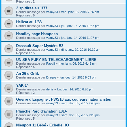
Réponses :
2
2 spitfires au 1/33
Dernier message par
valmy33
«
ven. janv. 15, 2016 7:26 pm
Réponses :
5
Hellcat au 1/33
Dernier message par
valmy33
«
jeu. janv. 14, 2016 11:37 pm
Handley page Hampden
Dernier message par
valmy33
«
jeu. janv. 14, 2016 11:27 pm
Dassault Super Mystère B2
Dernier message par
valmy33
«
dim. janv. 10, 2016 10:19 am
Réponses :
5
UN SEA FURY EN TELECHARGEMENT LIBRE
Dernier message par
Papyfil
«
mer. janv. 06, 2016 6:43 pm
Réponses :
4
An-26 d'Orlik
Dernier message par
Dragos
«
lun. déc. 14, 2015 9:03 pm
YAK-14
Dernier message par
denis
«
lun. déc. 14, 2015 6:20 pm
Réponses :
2
Guerre d'Espagne : PWS10 aux couleurs nationalistes
Dernier message par
valmy33
«
sam. déc. 05, 2015 7:40 pm
Planche Parc d'aviation 1914
Dernier message par
valmy33
«
sam. déc. 05, 2015 7:20 pm
Réponses :
5
Nieuport 11 Bébé - Echelle HO