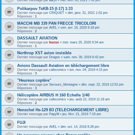
Polikarpov TsKB-15 (I-17) 1:33
Dernier message par
CRIQUET
«
dim. janv. 31, 2021 1:02 pm
Réponses :
1
MACCHI MB 339 PAN FRECCE TRICOLORI
Dernier message par
AVEL
«
ven. avr. 10, 2020 8:18 pm
Réponses :
2
DASSAULT AVIATION
Dernier message par
buzuc
«
mer. mars 25, 2020 9:34 am
Réponses :
1
Northrop XST avion invisible
Dernier message par
Dragos
«
sam. nov. 30, 2019 6:42 pm
Avions Dassault Aviation en téléchargement libre
Dernier message par
cafecomics
«
lun. nov. 04, 2019 4:15 pm
Réponses :
3
"Heureux coptère"
Dernier message par
Secours_Montagne
«
dim. sept. 22, 2019 12:52 pm
Réponses :
3
Hélicoptère AIRBUS H 160 Echelle 1/40
Dernier message par
cafecomics
«
jeu. août 22, 2019 11:18 am
Réponses :
2
Henschel Hs-129 B3 (TELECHARGEMENT LIBRE)
Dernier message par
Papyfil
«
jeu. févr. 21, 2019 7:18 am
FUJI
Dernier message par
AVEL
«
dim. oct. 14, 2018 8:28 pm