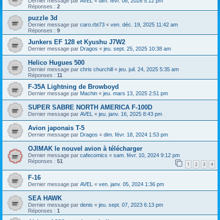
Dernier message par
AVEL
«
dim. févr. 08, 2026 5:12 pm
Réponses :
2
puzzle 3d
Dernier message par
caro.rbt73
«
ven. déc. 19, 2025 11:42 am
Réponses :
9
Junkers EF 128 et Kyushu J7W2
Dernier message par
Dragos
«
jeu. sept. 25, 2025 10:38 am
Helico Hugues 500
Dernier message par
chris churchill
«
jeu. juil. 24, 2025 5:35 am
Réponses :
11
F-35A Lightning de Browboyd
Dernier message par
Machin
«
jeu. mars 13, 2025 2:51 pm
SUPER SABRE NORTH AMERICA F-100D
Dernier message par
AVEL
«
jeu. janv. 16, 2025 8:43 pm
Avion japonais T-5
Dernier message par
Dragos
«
dim. févr. 18, 2024 1:53 pm
OJIMAK le nouvel avion à télécharger
Dernier message par
cafecomics
«
sam. févr. 10, 2024 9:12 pm
Réponses :
51
1
2
3
4
F-16
Dernier message par
AVEL
«
ven. janv. 05, 2024 1:36 pm
SEA HAWK
Dernier message par
denis
«
jeu. sept. 07, 2023 6:13 pm
Réponses :
1