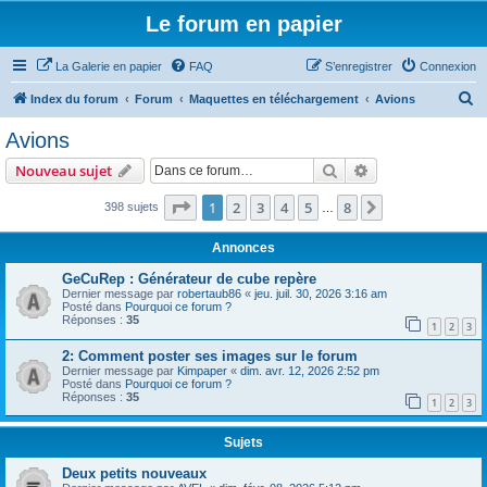
Le forum en papier
La Galerie en papier
FAQ
S’enregistrer
Connexion
R
Index du forum
Forum
Maquettes en téléchargement
Avions
e
Avions
c
Rechercher
Recherche avanc
Nouveau sujet
h
e
Page
1
sur
8
1
2
3
4
5
8
Suivante
398 sujets
…
r
Annonces
c
GeCuRep : Générateur de cube repère
h
Dernier message par
robertaub86
«
jeu. juil. 30, 2026 3:16 am
Posté dans
Pourquoi ce forum ?
e
Réponses :
35
1
2
3
r
2: Comment poster ses images sur le forum
Dernier message par
Kimpaper
«
dim. avr. 12, 2026 2:52 pm
Posté dans
Pourquoi ce forum ?
Réponses :
35
1
2
3
Sujets
Deux petits nouveaux