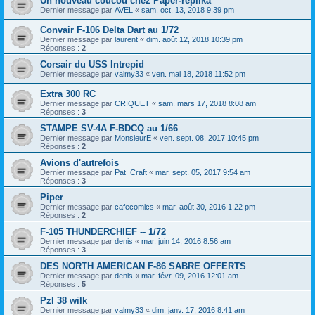
Un nouveau coucou chez Paper-replika
Dernier message par
AVEL
«
sam. oct. 13, 2018 9:39 pm
Convair F-106 Delta Dart au 1/72
Dernier message par
laurent
«
dim. août 12, 2018 10:39 pm
Réponses :
2
Corsair du USS Intrepid
Dernier message par
valmy33
«
ven. mai 18, 2018 11:52 pm
Extra 300 RC
Dernier message par
CRIQUET
«
sam. mars 17, 2018 8:08 am
Réponses :
3
STAMPE SV-4A F-BDCQ au 1/66
Dernier message par
MonsieurE
«
ven. sept. 08, 2017 10:45 pm
Réponses :
2
Avions d'autrefois
Dernier message par
Pat_Craft
«
mar. sept. 05, 2017 9:54 am
Réponses :
3
Piper
Dernier message par
cafecomics
«
mar. août 30, 2016 1:22 pm
Réponses :
2
F-105 THUNDERCHIEF -- 1/72
Dernier message par
denis
«
mar. juin 14, 2016 8:56 am
Réponses :
3
DES NORTH AMERICAN F-86 SABRE OFFERTS
Dernier message par
denis
«
mar. févr. 09, 2016 12:01 am
Réponses :
5
Pzl 38 wilk
Dernier message par
valmy33
«
dim. janv. 17, 2016 8:41 am