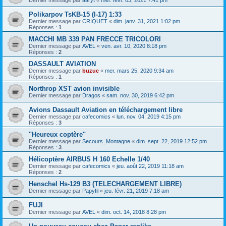
Polikarpov TsKB-15 (I-17) 1:33
Dernier message par
CRIQUET
«
dim. janv. 31, 2021 1:02 pm
Réponses :
1
MACCHI MB 339 PAN FRECCE TRICOLORI
Dernier message par
AVEL
«
ven. avr. 10, 2020 8:18 pm
Réponses :
2
DASSAULT AVIATION
Dernier message par
buzuc
«
mer. mars 25, 2020 9:34 am
Réponses :
1
Northrop XST avion invisible
Dernier message par
Dragos
«
sam. nov. 30, 2019 6:42 pm
Avions Dassault Aviation en téléchargement libre
Dernier message par
cafecomics
«
lun. nov. 04, 2019 4:15 pm
Réponses :
3
"Heureux coptère"
Dernier message par
Secours_Montagne
«
dim. sept. 22, 2019 12:52 pm
Réponses :
3
Hélicoptère AIRBUS H 160 Echelle 1/40
Dernier message par
cafecomics
«
jeu. août 22, 2019 11:18 am
Réponses :
2
Henschel Hs-129 B3 (TELECHARGEMENT LIBRE)
Dernier message par
Papyfil
«
jeu. févr. 21, 2019 7:18 am
FUJI
Dernier message par
AVEL
«
dim. oct. 14, 2018 8:28 pm