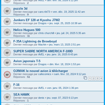
Dernier message par
AVEL
«
dim. févr. 08, 2026 5:12 pm
Réponses :
2
puzzle 3d
Dernier message par
caro.rbt73
«
ven. déc. 19, 2025 11:42 am
Réponses :
9
Junkers EF 128 et Kyushu J7W2
Dernier message par
Dragos
«
jeu. sept. 25, 2025 10:38 am
Helico Hugues 500
Dernier message par
chris churchill
«
jeu. juil. 24, 2025 5:35 am
Réponses :
11
F-35A Lightning de Browboyd
Dernier message par
Machin
«
jeu. mars 13, 2025 2:51 pm
SUPER SABRE NORTH AMERICA F-100D
Dernier message par
AVEL
«
jeu. janv. 16, 2025 8:43 pm
Avion japonais T-5
Dernier message par
Dragos
«
dim. févr. 18, 2024 1:53 pm
OJIMAK le nouvel avion à télécharger
Dernier message par
cafecomics
«
sam. févr. 10, 2024 9:12 pm
Réponses :
51
1
2
3
4
F-16
Dernier message par
AVEL
«
ven. janv. 05, 2024 1:36 pm
SEA HAWK
Dernier message par
denis
«
jeu. sept. 07, 2023 6:13 pm
Réponses :
1