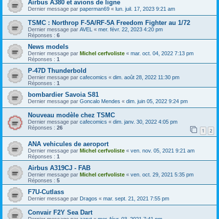
Airbus A380 et avions de ligne
Dernier message par
paperman69
«
lun. juil. 17, 2023 9:21 am
TSMC : Northrop F-5A/RF-5A Freedom Fighter au 1/72
Dernier message par
AVEL
«
mer. févr. 22, 2023 4:20 pm
Réponses :
6
News models
Dernier message par
Michel cerfvoliste
«
mar. oct. 04, 2022 7:13 pm
Réponses :
1
P-47D Thunderbold
Dernier message par
cafecomics
«
dim. août 28, 2022 11:30 pm
Réponses :
1
bombardier Savoia S81
Dernier message par
Goncalo Mendes
«
dim. juin 05, 2022 9:24 pm
Nouveau modèle chez TSMC
Dernier message par
cafecomics
«
dim. janv. 30, 2022 4:05 pm
Réponses :
26
1
2
ANA vehicules de aeroport
Dernier message par
Michel cerfvoliste
«
ven. nov. 05, 2021 9:21 am
Réponses :
1
Airbus A319CJ - FAB
Dernier message par
Michel cerfvoliste
«
ven. oct. 29, 2021 5:35 pm
Réponses :
5
F7U-Cutlass
Dernier message par
Dragos
«
mar. sept. 21, 2021 7:55 pm
Convair F2Y Sea Dart
Dernier message par
aaryt
«
mer. févr. 03, 2021 7:41 pm