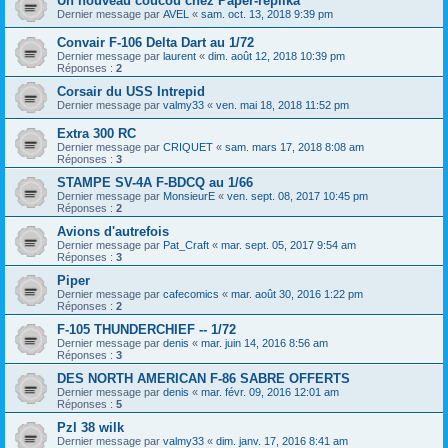
Un nouveau coucou chez Paper-replika
Dernier message par
AVEL
«
sam. oct. 13, 2018 9:39 pm
Convair F-106 Delta Dart au 1/72
Dernier message par
laurent
«
dim. août 12, 2018 10:39 pm
Réponses :
2
Corsair du USS Intrepid
Dernier message par
valmy33
«
ven. mai 18, 2018 11:52 pm
Extra 300 RC
Dernier message par
CRIQUET
«
sam. mars 17, 2018 8:08 am
Réponses :
3
STAMPE SV-4A F-BDCQ au 1/66
Dernier message par
MonsieurE
«
ven. sept. 08, 2017 10:45 pm
Réponses :
2
Avions d'autrefois
Dernier message par
Pat_Craft
«
mar. sept. 05, 2017 9:54 am
Réponses :
3
Piper
Dernier message par
cafecomics
«
mar. août 30, 2016 1:22 pm
Réponses :
2
F-105 THUNDERCHIEF -- 1/72
Dernier message par
denis
«
mar. juin 14, 2016 8:56 am
Réponses :
3
DES NORTH AMERICAN F-86 SABRE OFFERTS
Dernier message par
denis
«
mar. févr. 09, 2016 12:01 am
Réponses :
5
Pzl 38 wilk
Dernier message par
valmy33
«
dim. janv. 17, 2016 8:41 am