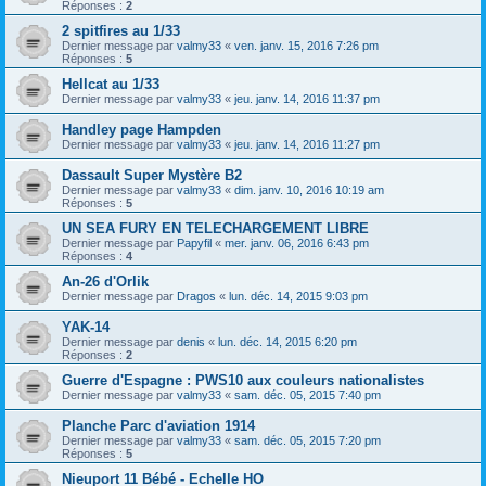
Réponses :
2
2 spitfires au 1/33
Dernier message par
valmy33
«
ven. janv. 15, 2016 7:26 pm
Réponses :
5
Hellcat au 1/33
Dernier message par
valmy33
«
jeu. janv. 14, 2016 11:37 pm
Handley page Hampden
Dernier message par
valmy33
«
jeu. janv. 14, 2016 11:27 pm
Dassault Super Mystère B2
Dernier message par
valmy33
«
dim. janv. 10, 2016 10:19 am
Réponses :
5
UN SEA FURY EN TELECHARGEMENT LIBRE
Dernier message par
Papyfil
«
mer. janv. 06, 2016 6:43 pm
Réponses :
4
An-26 d'Orlik
Dernier message par
Dragos
«
lun. déc. 14, 2015 9:03 pm
YAK-14
Dernier message par
denis
«
lun. déc. 14, 2015 6:20 pm
Réponses :
2
Guerre d'Espagne : PWS10 aux couleurs nationalistes
Dernier message par
valmy33
«
sam. déc. 05, 2015 7:40 pm
Planche Parc d'aviation 1914
Dernier message par
valmy33
«
sam. déc. 05, 2015 7:20 pm
Réponses :
5
Nieuport 11 Bébé - Echelle HO