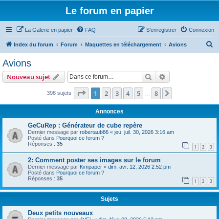
Le forum en papier
La Galerie en papier
FAQ
S’enregistrer
Connexion
R
Index du forum
Forum
Maquettes en téléchargement
Avions
e
Avions
c
Rechercher
Recherche avanc
Nouveau sujet
h
e
Page
1
sur
8
1
2
3
4
5
8
Suivante
398 sujets
…
r
Annonces
c
GeCuRep : Générateur de cube repère
h
Dernier message par
robertaub86
«
jeu. juil. 30, 2026 3:16 am
Posté dans
Pourquoi ce forum ?
e
Réponses :
35
1
2
3
r
2: Comment poster ses images sur le forum
Dernier message par
Kimpaper
«
dim. avr. 12, 2026 2:52 pm
Posté dans
Pourquoi ce forum ?
Réponses :
35
1
2
3
Sujets
Deux petits nouveaux