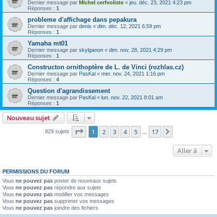
Dernier message par
Michel cerfvoliste
«
jeu. déc. 23, 2021 4:23 pm
Réponses :
1
probleme d'affichage dans pepakura
Dernier message par
denis
«
dim. déc. 12, 2021 6:59 pm
Réponses :
1
Yamaha mt01
Dernier message par
skylganon
«
dim. nov. 28, 2021 4:29 pm
Réponses :
1
Constructon ornithoptère de L. de Vinci (rozhlas.cz)
Dernier message par
PasKal
«
mer. nov. 24, 2021 1:16 pm
Réponses :
4
Question d'agrandissement
Dernier message par
PasKal
«
lun. nov. 22, 2021 8:01 am
Réponses :
1
Nouveau sujet
Page
1
sur
17
1
2
3
4
5
17
Suivante
829 sujets
…
Aller à
PERMISSIONS DU FORUM
Vous
ne pouvez pas
poster de nouveaux sujets
Vous
ne pouvez pas
répondre aux sujets
Vous
ne pouvez pas
modifier vos messages
Vous
ne pouvez pas
supprimer vos messages
Vous
ne pouvez pas
joindre des fichiers