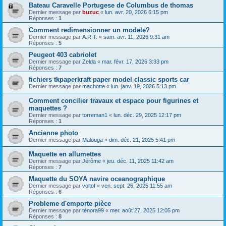
Bateau Caravelle Portugese de Columbus de thomas
Dernier message par
buzuc
«
lun. avr. 20, 2026 6:15 pm
Réponses :
1
Comment redimensionner un modele?
Dernier message par
A.R.T.
«
sam. avr. 11, 2026 9:31 am
Réponses :
5
Peugeot 403 cabriolet
Dernier message par
Zelda
«
mar. févr. 17, 2026 3:33 pm
Réponses :
7
fichiers tkpaperkraft paper model classic sports car
Dernier message par
machotte
«
lun. janv. 19, 2026 5:13 pm
Comment concilier travaux et espace pour figurines et
maquettes ?
Dernier message par
torreman1
«
lun. déc. 29, 2025 12:17 pm
Réponses :
1
Ancienne photo
Dernier message par
Malouga
«
dim. déc. 21, 2025 5:41 pm
Maquette en allumettes
Dernier message par
Jérôme
«
jeu. déc. 11, 2025 11:42 am
Réponses :
7
Maquette du SOYA navire oceanographique
Dernier message par
voltof
«
ven. sept. 26, 2025 11:55 am
Réponses :
6
Probleme d'emporte pièce
Dernier message par
ténora99
«
mer. août 27, 2025 12:05 pm
Réponses :
8