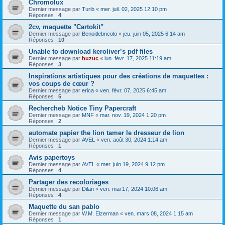
Chromolux
Dernier message par
Turib
«
mer. juil. 02, 2025 12:10 pm
Réponses :
4
2cv, maquette "Cartokit"
Dernier message par
Benoitlebricolo
«
jeu. juin 05, 2025 6:14 am
Réponses :
10
Unable to download keroliver’s pdf files
Dernier message par
buzuc
«
lun. févr. 17, 2025 11:19 am
Réponses :
3
Inspirations artistiques pour des créations de maquettes :
vos coups de cœur ?
Dernier message par
erica
«
ven. févr. 07, 2025 6:45 am
Réponses :
5
Rechercheb Notice Tiny Papercraft
Dernier message par
MNF
«
mar. nov. 19, 2024 1:20 pm
Réponses :
2
automate papier the lion tamer le dresseur de lion
Dernier message par
AVEL
«
ven. août 30, 2024 1:14 am
Réponses :
1
Avis papertoys
Dernier message par
AVEL
«
mer. juin 19, 2024 9:12 pm
Réponses :
4
Partager des recoloriages
Dernier message par
Dilan
«
ven. mai 17, 2024 10:06 am
Réponses :
4
Maquette du san pablo
Dernier message par
W.M. Elzerman
«
ven. mars 08, 2024 1:15 am
Réponses :
1