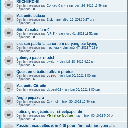
RECHERCHE
Dernier message par
ConceptCar
«
sam. déc. 24, 2022 11:58 am
Réponses :
8
Maquette bateau
Dernier message par
ZILL
«
mer. déc. 21, 2022 6:27 pm
Réponses :
4
Site Yamaha fermé
Dernier message par
A.R.T.
«
sam. oct. 01, 2022 11:51 am
Réponses :
8
uss san pablo la canoniere du yang tse kyang
Dernier message par
machotte
«
dim. août 07, 2022 7:32 pm
Réponses :
2
gotengo paper model
Dernier message par
gwalch
«
dim. juil. 10, 2022 8:20 pm
Réponses :
6
Question création album photos
Dernier message par
buzuc
«
ven. juin 10, 2022 9:00 am
Réponses :
5
Maquette Citroën
Dernier message par
citroen062
«
lun. juin 06, 2022 1:06 pm
Angle pepakura
Dernier message par
Edy
«
dim. janv. 30, 2022 10:50 am
Réponses :
7
notice grue géante sur streetpaper.de
Dernier message par
Michel cerfvoliste
«
sam. janv. 08, 2022 5:00 pm
Réponses :
3
Passion maquettes & intérêt pour l’immobilier lyonnais