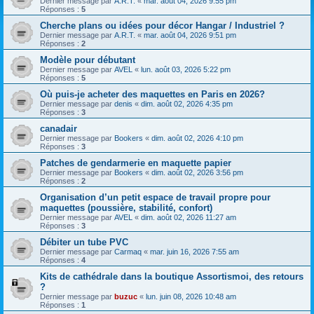
Dernier message par
A.R.T.
«
mar. août 04, 2026 9:55 pm
Réponses :
5
Cherche plans ou idées pour décor Hangar / Industriel ?
Dernier message par
A.R.T.
«
mar. août 04, 2026 9:51 pm
Réponses :
2
Modèle pour débutant
Dernier message par
AVEL
«
lun. août 03, 2026 5:22 pm
Réponses :
5
Où puis-je acheter des maquettes en Paris en 2026?
Dernier message par
denis
«
dim. août 02, 2026 4:35 pm
Réponses :
3
canadair
Dernier message par
Bookers
«
dim. août 02, 2026 4:10 pm
Réponses :
3
Patches de gendarmerie en maquette papier
Dernier message par
Bookers
«
dim. août 02, 2026 3:56 pm
Réponses :
2
Organisation d’un petit espace de travail propre pour
maquettes (poussière, stabilité, confort)
Dernier message par
AVEL
«
dim. août 02, 2026 11:27 am
Réponses :
3
Débiter un tube PVC
Dernier message par
Carmaq
«
mar. juin 16, 2026 7:55 am
Réponses :
4
Kits de cathédrale dans la boutique Assortismoi, des retours
?
Dernier message par
buzuc
«
lun. juin 08, 2026 10:48 am
Réponses :
1