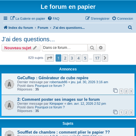
Le forum en papier
La Galerie en papier
FAQ
S’enregistrer
Connexion
R
Index du forum
Forum
J'ai des questions...
e
J'ai des questions...
c
Rechercher
Recherche avanc
Nouveau sujet
h
e
Page
1
sur
17
1
2
3
4
5
17
Suivante
829 sujets
…
r
Annonces
c
GeCuRep : Générateur de cube repère
h
Dernier message par
robertaub86
«
jeu. juil. 30, 2026 3:16 am
Posté dans
Pourquoi ce forum ?
e
Réponses :
35
1
2
3
r
2: Comment poster ses images sur le forum
Dernier message par
Kimpaper
«
dim. avr. 12, 2026 2:52 pm
Posté dans
Pourquoi ce forum ?
Réponses :
35
1
2
3
Sujets
Soufflet de chambre : comment plier le papier ??