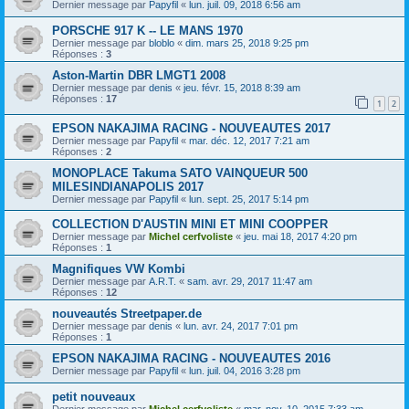
Dernier message par
Papyfil
«
lun. juil. 09, 2018 6:56 am
PORSCHE 917 K -- LE MANS 1970
Dernier message par
bloblo
«
dim. mars 25, 2018 9:25 pm
Réponses :
3
Aston-Martin DBR LMGT1 2008
Dernier message par
denis
«
jeu. févr. 15, 2018 8:39 am
Réponses :
17
1
2
EPSON NAKAJIMA RACING - NOUVEAUTES 2017
Dernier message par
Papyfil
«
mar. déc. 12, 2017 7:21 am
Réponses :
2
MONOPLACE Takuma SATO VAINQUEUR 500
MILESINDIANAPOLIS 2017
Dernier message par
Papyfil
«
lun. sept. 25, 2017 5:14 pm
COLLECTION D'AUSTIN MINI ET MINI COOPPER
Dernier message par
Michel cerfvoliste
«
jeu. mai 18, 2017 4:20 pm
Réponses :
1
Magnifiques VW Kombi
Dernier message par
A.R.T.
«
sam. avr. 29, 2017 11:47 am
Réponses :
12
nouveautés Streetpaper.de
Dernier message par
denis
«
lun. avr. 24, 2017 7:01 pm
Réponses :
1
EPSON NAKAJIMA RACING - NOUVEAUTES 2016
Dernier message par
Papyfil
«
lun. juil. 04, 2016 3:28 pm
petit nouveaux