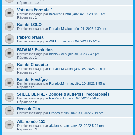
Réponses :
10
Voitures Formule 1
Dernier message par
keroliver
«
mar. janv. 02, 2024 8:01 am
Réponses :
1
Kombi LOLO
Dernier message par
RonaldoM
«
jeu. déc. 21, 2023 4:30 pm
Paperdiorama
Dernier message par
AVEL
«
mer. août 09, 2023 12:52 am
BMW M3 Evolution
Dernier message par
bloblo
«
ven. juin 30, 2023 7:47 pm
Réponses :
1
Kombi Choquito
Dernier message par
RonaldoM
«
dim. janv. 08, 2023 9:15 pm
Réponses :
4
Kombi Prestígio
Dernier message par
RonaldoM
«
mar. déc. 20, 2022 2:55 am
Réponses :
1
SHELL BERRE - Bolides d'autrefois "recomposés"
Dernier message par
PasKal
«
lun. nov. 07, 2022 7:58 am
Réponses :
9
Renault Clio
Dernier message par
Dragos
«
dim. janv. 30, 2022 7:19 pm
Alfa roméo 155
Dernier message par
alfakro
«
sam. janv. 22, 2022 5:24 pm
Réponses :
3