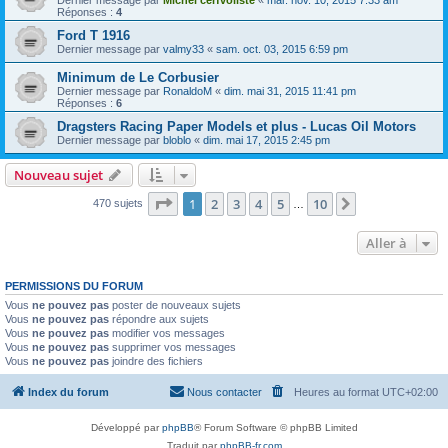
Dernier message par
Michel cerfvoliste
«
mar. nov. 10, 2015 7:33 am
Réponses :
4
Ford T 1916
Dernier message par
valmy33
«
sam. oct. 03, 2015 6:59 pm
Minimum de Le Corbusier
Dernier message par
RonaldoM
«
dim. mai 31, 2015 11:41 pm
Réponses :
6
Dragsters Racing Paper Models et plus - Lucas Oil Motors
Dernier message par
bloblo
«
dim. mai 17, 2015 2:45 pm
Nouveau sujet
Page
1
sur
10
1
2
3
4
5
10
Suivante
470 sujets
…
Aller à
PERMISSIONS DU FORUM
Vous
ne pouvez pas
poster de nouveaux sujets
Vous
ne pouvez pas
répondre aux sujets
Vous
ne pouvez pas
modifier vos messages
Vous
ne pouvez pas
supprimer vos messages
Vous
ne pouvez pas
joindre des fichiers
Index du forum
Nous contacter
Heures au format
UTC+02:00
Développé par
phpBB
® Forum Software © phpBB Limited
Traduit par
phpBB-fr.com