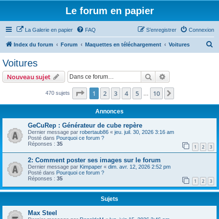
Le forum en papier
La Galerie en papier
FAQ
S’enregistrer
Connexion
R
Index du forum
Forum
Maquettes en téléchargement
Voitures
e
Voitures
c
Rechercher
Recherche avanc
Nouveau sujet
h
e
Page
1
sur
10
1
2
3
4
5
10
Suivante
470 sujets
…
r
Annonces
c
GeCuRep : Générateur de cube repère
h
Dernier message par
robertaub86
«
jeu. juil. 30, 2026 3:16 am
Posté dans
Pourquoi ce forum ?
e
Réponses :
35
1
2
3
r
2: Comment poster ses images sur le forum
Dernier message par
Kimpaper
«
dim. avr. 12, 2026 2:52 pm
Posté dans
Pourquoi ce forum ?
Réponses :
35
1
2
3
Sujets
Max Steel