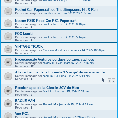
Dernier message par
RonaldoM
«
lun. juin 15, 2026 2:46 am
Réponses :
2
Rocket Car Papercraft de The Simpsons: Hit & Run
Dernier message par
mauther
«
mer. avr. 22, 2026 7:35 pm
Nissan R390 Road Car PS1 Papercraft
Dernier message par
bloblo
«
lun. avr. 14, 2025 8:16 pm
Réponses :
2
FOX kombi
Dernier message par
bloblo
«
lun. avr. 14, 2025 5:14 pm
Réponses :
1
VINTAGE TRUCK
Dernier message par
Goncalo Mendes
«
ven. mars 14, 2025 10:28 pm
Réponses :
9
Racepaper.de Voitures perdues/voitures cachées
Dernier message par
rakibi741
«
ven. mars 07, 2025 7:46 pm
Réponses :
12
A la recherche de la Formule 1 'vierge' de racepaper.de
Dernier message par
rendum
«
jeu. déc. 19, 2024 6:14 pm
Réponses :
17
1
2
Recoloriages de la Citroën 2CV de Hisa
Dernier message par
Machin
«
lun. nov. 25, 2024 5:05 pm
Réponses :
9
EAGLE VAN
Dernier message par
RonaldoM
«
jeu. août 15, 2024 4:23 am
Réponses :
2
Van PG1
Dernier message par
RonaldoM
«
sam. janv. 27, 2024 2:12 am