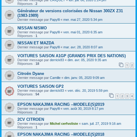
Réponses :
2
Générateur de versions colorisées de Nissan 300ZX Z31
(1983-1989)
Dernier message par
Papyfil
«
mer. mai 27, 2020 5:34 pm
NISSAN NISMO
Dernier message par
Papyfil
«
ven. mai 01, 2020 6:35 am
Réponses :
1
NISSAN ET MAZDA
Dernier message par
Papyfil
«
mar. avr. 28, 2020 8:07 am
VOITURES SAISON A1GP (GRANDS PRIX DES NATIONS)
Dernier message par
derrick83
«
dim. avr. 05, 2020 9:35 am
Réponses :
18
1
2
Citroën Dyane
Dernier message par
Camille
«
dim. janv. 05, 2020 9:09 am
VOITURES SAISON GP2
Dernier message par
derrick83
«
ven. déc. 20, 2019 5:59 pm
Réponses :
54
1
2
3
4
EPSON NAKAJIMA RACING --MODELE(S)2019
Dernier message par
Papyfil
«
ven. août 30, 2019 8:17 pm
Réponses :
2
2CV CITROEN
Dernier message par
Michel cerfvoliste
«
sam. juil. 27, 2019 9:16 am
Réponses :
1
EPSON NAKAJIMA RACING --MODELE(S)2018