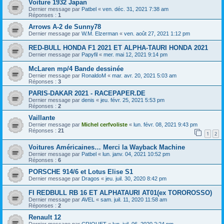
Voiture 1932 Japan
Dernier message par
Patbel
«
ven. déc. 31, 2021 7:38 am
Réponses :
1
Arrows A-2 de Sunny78
Dernier message par
W.M. Elzerman
«
ven. août 27, 2021 1:12 pm
RED-BULL HONDA F1 2021 ET ALPHA-TAURI HONDA 2021
Dernier message par
Papyfil
«
mer. mai 12, 2021 9:14 pm
McLaren mp/4 Bande dessinée
Dernier message par
RonaldoM
«
mar. avr. 20, 2021 5:03 am
Réponses :
3
PARIS-DAKAR 2021 - RACEPAPER.DE
Dernier message par
denis
«
jeu. févr. 25, 2021 5:53 pm
Réponses :
2
Vaillante
Dernier message par
Michel cerfvoliste
«
lun. févr. 08, 2021 9:43 pm
Réponses :
21
1
2
Voitures Américaines… Merci la Wayback Machine
Dernier message par
Patbel
«
lun. janv. 04, 2021 10:52 pm
Réponses :
6
PORSCHE 914/6 et Lotus Elise S1
Dernier message par
Dragos
«
jeu. juil. 30, 2020 8:42 pm
FI REDBULL RB 16 ET ALPHATAURI AT01(ex TOROROSSO)
Dernier message par
AVEL
«
sam. juil. 11, 2020 11:58 am
Réponses :
2
Renault 12
Dernier message par
CRIQUET
«
lun. juil. 06, 2020 2:24 pm