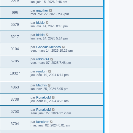
5078
lun. juin 15, 2026 2:46 am
par
mauther
696
mer. avr. 22, 2026 7:35 pm
par
bloblo
5579
lun. avr. 14, 2025 8:16 pm
par
bloblo
3217
lun. avr. 14, 2025 5:14 pm
par
Goncalo Mendes
9104
ven. mars 14, 2025 10:28 pm
par
rakibi741
5785
ven. mars 07, 2025 7:46 pm
par
rendum
18327
jeu. déc. 19, 2024 6:14 pm
par
Machin
4863
lun. nov. 25, 2024 5:05 pm
par
RonaldoM
3738
jeu. août 15, 2024 4:23 am
par
RonaldoM
5753
sam. janv. 27, 2024 2:12 am
par
keroliver
3704
mar. janv. 02, 2024 8:01 am