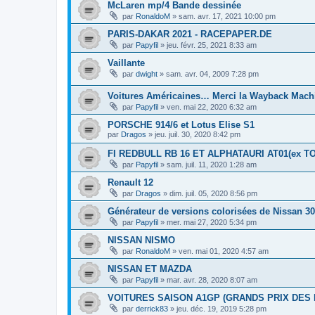
McLaren mp/4 Bande dessinée
par
RonaldoM
»
sam. avr. 17, 2021 10:00 pm
PARIS-DAKAR 2021 - RACEPAPER.DE
par
Papyfil
»
jeu. févr. 25, 2021 8:33 am
Vaillante
par
dwight
»
sam. avr. 04, 2009 7:28 pm
Voitures Américaines… Merci la Wayback Mach
par
Papyfil
»
ven. mai 22, 2020 6:32 am
PORSCHE 914/6 et Lotus Elise S1
par
Dragos
»
jeu. juil. 30, 2020 8:42 pm
FI REDBULL RB 16 ET ALPHATAURI AT01(ex 
par
Papyfil
»
sam. juil. 11, 2020 1:28 am
Renault 12
par
Dragos
»
dim. juil. 05, 2020 8:56 pm
Générateur de versions colorisées de Nissan 3
par
Papyfil
»
mer. mai 27, 2020 5:34 pm
NISSAN NISMO
par
RonaldoM
»
ven. mai 01, 2020 4:57 am
NISSAN ET MAZDA
par
Papyfil
»
mar. avr. 28, 2020 8:07 am
VOITURES SAISON A1GP (GRANDS PRIX DES 
par
derrick83
»
jeu. déc. 19, 2019 5:28 pm