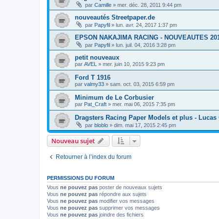
par
Camille
»
mer. déc. 28, 2011 9:44 pm
nouveautés Streetpaper.de
par
Papyfil
»
lun. avr. 24, 2017 1:37 pm
EPSON NAKAJIMA RACING - NOUVEAUTES 20
par
Papyfil
»
lun. juil. 04, 2016 3:28 pm
petit nouveaux
par
AVEL
»
mer. juin 10, 2015 9:23 pm
Ford T 1916
par
valmy33
»
sam. oct. 03, 2015 6:59 pm
Minimum de Le Corbusier
par
Pat_Craft
»
mer. mai 06, 2015 7:35 pm
Dragsters Racing Paper Models et plus - Lucas 
par
bloblo
»
dim. mai 17, 2015 2:45 pm
Nouveau sujet
Retourner à l’index du forum
PERMISSIONS DU FORUM
Vous
ne pouvez pas
poster de nouveaux sujets
Vous
ne pouvez pas
répondre aux sujets
Vous
ne pouvez pas
modifier vos messages
Vous
ne pouvez pas
supprimer vos messages
Vous
ne pouvez pas
joindre des fichiers