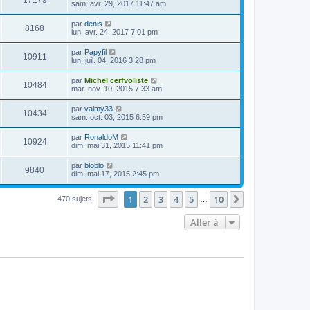
17179
sam. avr. 29, 2017 11:47 am
par
denis
8168
lun. avr. 24, 2017 7:01 pm
par
Papyfil
10911
lun. juil. 04, 2016 3:28 pm
par
Michel cerfvoliste
10484
mar. nov. 10, 2015 7:33 am
par
valmy33
10434
sam. oct. 03, 2015 6:59 pm
par
RonaldoM
10924
dim. mai 31, 2015 11:41 pm
par
bloblo
9840
dim. mai 17, 2015 2:45 pm
Page
1
sur
10
1
2
3
4
5
10
Suivante
470 sujets
…
Aller à