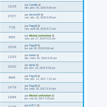
par
Camille
13128
dim. janv. 05, 2020 9:09 am
par
derrick83
37377
ven. déc. 20, 2019 5:59 pm
par
Papyfil
7735
ven. août 30, 2019 8:17 pm
par
Michel cerfvoliste
6955
sam. juil. 27, 2019 9:16 am
par
Papyfil
15216
lun. juil. 09, 2018 6:56 am
par
bloblo
11253
dim. mars 25, 2018 9:25 pm
par
denis
22533
jeu. févr. 15, 2018 8:39 am
par
Papyfil
8849
mar. déc. 12, 2017 7:21 am
par
Papyfil
14778
lun. sept. 25, 2017 5:14 pm
par
Michel cerfvoliste
13594
jeu. mai 18, 2017 4:20 pm
par
A.R.T.