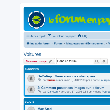
Accès rapide
La Galerie en papier
FAQ
Index du forum
Forum
Maquettes en téléchargement
V
Voitures
Recher
Re
Nouveau sujet
ANNONCES
GeCuRep : Générateur de cube repère
par
buzuc
»
mer. mai 16, 2012 2:33 pm
» dans
Pourquoi
2: Comment poster ses images sur le forum
par
DarkLan
»
ven. oct. 17, 2008 9:53 pm
» dans
Pourqu
SUJETS
Max Steel