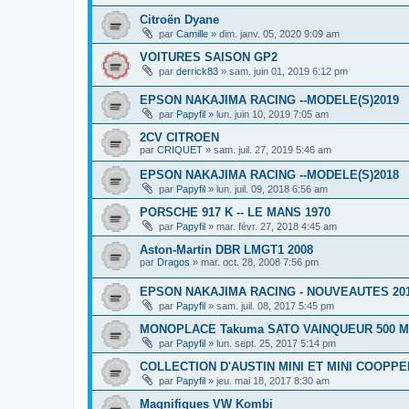
Citroën Dyane
par
Camille
»
dim. janv. 05, 2020 9:09 am
VOITURES SAISON GP2
par
derrick83
»
sam. juin 01, 2019 6:12 pm
EPSON NAKAJIMA RACING --MODELE(S)2019
par
Papyfil
»
lun. juin 10, 2019 7:05 am
2CV CITROEN
par
CRIQUET
»
sam. juil. 27, 2019 5:46 am
EPSON NAKAJIMA RACING --MODELE(S)2018
par
Papyfil
»
lun. juil. 09, 2018 6:56 am
PORSCHE 917 K -- LE MANS 1970
par
Papyfil
»
mar. févr. 27, 2018 4:45 am
Aston-Martin DBR LMGT1 2008
par
Dragos
»
mar. oct. 28, 2008 7:56 pm
EPSON NAKAJIMA RACING - NOUVEAUTES 20
par
Papyfil
»
sam. juil. 08, 2017 5:45 pm
MONOPLACE Takuma SATO VAINQUEUR 500 MI
par
Papyfil
»
lun. sept. 25, 2017 5:14 pm
COLLECTION D'AUSTIN MINI ET MINI COOPPE
par
Papyfil
»
jeu. mai 18, 2017 8:30 am
Magnifiques VW Kombi