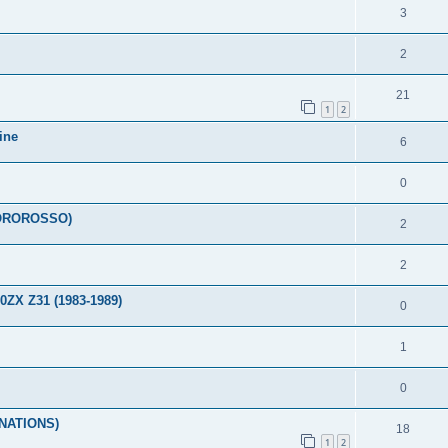
3
2
21
1
2
ine
6
0
TOROROSSO)
2
2
00ZX Z31 (1983-1989)
0
1
0
NATIONS)
18
1
2