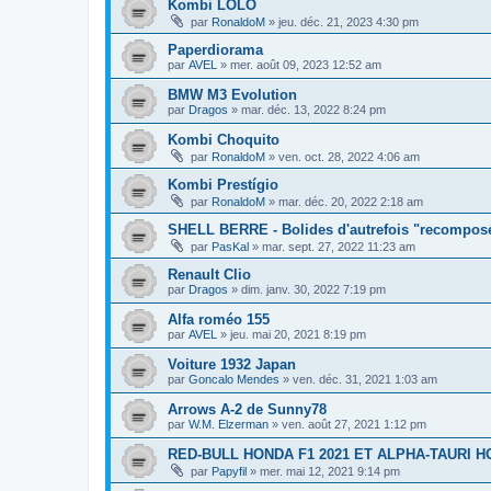
Kombi LOLO
par
RonaldoM
»
jeu. déc. 21, 2023 4:30 pm
Paperdiorama
par
AVEL
»
mer. août 09, 2023 12:52 am
BMW M3 Evolution
par
Dragos
»
mar. déc. 13, 2022 8:24 pm
Kombi Choquito
par
RonaldoM
»
ven. oct. 28, 2022 4:06 am
Kombi Prestígio
par
RonaldoM
»
mar. déc. 20, 2022 2:18 am
SHELL BERRE - Bolides d'autrefois "recompos
par
PasKal
»
mar. sept. 27, 2022 11:23 am
Renault Clio
par
Dragos
»
dim. janv. 30, 2022 7:19 pm
Alfa roméo 155
par
AVEL
»
jeu. mai 20, 2021 8:19 pm
Voiture 1932 Japan
par
Goncalo Mendes
»
ven. déc. 31, 2021 1:03 am
Arrows A-2 de Sunny78
par
W.M. Elzerman
»
ven. août 27, 2021 1:12 pm
RED-BULL HONDA F1 2021 ET ALPHA-TAURI H
par
Papyfil
»
mer. mai 12, 2021 9:14 pm