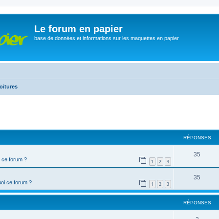
Le forum en papier
base de données et informations sur les maquettes en papier
oitures
cher
cherche avancée
RÉPONSES
35
 ce forum ?
1
2
3
35
oi ce forum ?
1
2
3
RÉPONSES