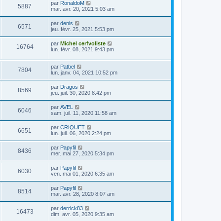
par
RonaldoM
5887
mar. avr. 20, 2021 5:03 am
par
denis
6571
jeu. févr. 25, 2021 5:53 pm
par
Michel cerfvoliste
16764
lun. févr. 08, 2021 9:43 pm
par
Patbel
7804
lun. janv. 04, 2021 10:52 pm
par
Dragos
8569
jeu. juil. 30, 2020 8:42 pm
par
AVEL
6046
sam. juil. 11, 2020 11:58 am
par
CRIQUET
6651
lun. juil. 06, 2020 2:24 pm
par
Papyfil
8436
mer. mai 27, 2020 5:34 pm
par
Papyfil
6030
ven. mai 01, 2020 6:35 am
par
Papyfil
8514
mar. avr. 28, 2020 8:07 am
par
derrick83
16473
dim. avr. 05, 2020 9:35 am