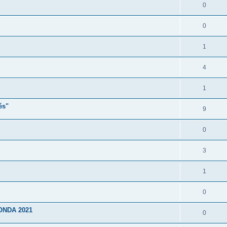
0
0
1
4
1
és"
9
0
3
1
0
ONDA 2021
0