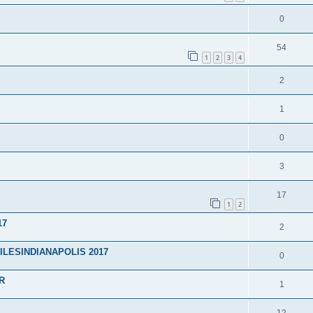
0
54
1
2
3
4
2
1
0
3
17
1
2
17
2
LESINDIANAPOLIS 2017
0
R
1