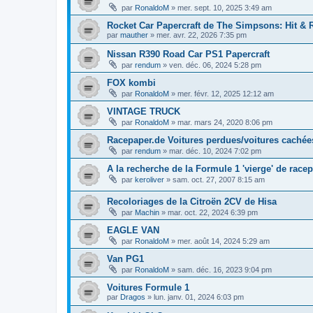
par
RonaldoM
»
mer. sept. 10, 2025 3:49 am
Rocket Car Papercraft de The Simpsons: Hit & 
par
mauther
»
mer. avr. 22, 2026 7:35 pm
Nissan R390 Road Car PS1 Papercraft
par
rendum
»
ven. déc. 06, 2024 5:28 pm
FOX kombi
par
RonaldoM
»
mer. févr. 12, 2025 12:12 am
VINTAGE TRUCK
par
RonaldoM
»
mar. mars 24, 2020 8:06 pm
Racepaper.de Voitures perdues/voitures cachée
par
rendum
»
mar. déc. 10, 2024 7:02 pm
A la recherche de la Formule 1 'vierge' de race
par
keroliver
»
sam. oct. 27, 2007 8:15 am
Recoloriages de la Citroën 2CV de Hisa
par
Machin
»
mar. oct. 22, 2024 6:39 pm
EAGLE VAN
par
RonaldoM
»
mer. août 14, 2024 5:29 am
Van PG1
par
RonaldoM
»
sam. déc. 16, 2023 9:04 pm
Voitures Formule 1
par
Dragos
»
lun. janv. 01, 2024 6:03 pm