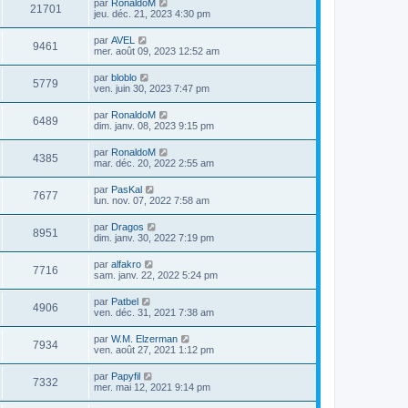
par
RonaldoM
21701
jeu. déc. 21, 2023 4:30 pm
par
AVEL
9461
mer. août 09, 2023 12:52 am
par
bloblo
5779
ven. juin 30, 2023 7:47 pm
par
RonaldoM
6489
dim. janv. 08, 2023 9:15 pm
par
RonaldoM
4385
mar. déc. 20, 2022 2:55 am
par
PasKal
7677
lun. nov. 07, 2022 7:58 am
par
Dragos
8951
dim. janv. 30, 2022 7:19 pm
par
alfakro
7716
sam. janv. 22, 2022 5:24 pm
par
Patbel
4906
ven. déc. 31, 2021 7:38 am
par
W.M. Elzerman
7934
ven. août 27, 2021 1:12 pm
par
Papyfil
7332
mer. mai 12, 2021 9:14 pm