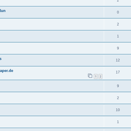
2
Run
0
2
1
9
s
12
paper.de
17
1
2
9
2
10
1