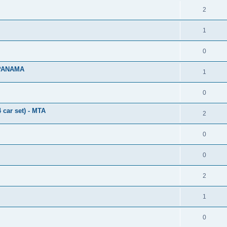
2
1
0
 PANAMA
1
0
ar set) - MTA
2
0
0
2
1
0