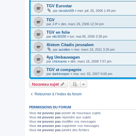
TGV Eurostar
par
nicodve59
»
mer. juil. 26, 2006 1:49 pm
TGV
par
J-P
»
dim. mars 26, 2006 12:34 pm
TGV en folie
par
oliv30330
»
lun. mai 08, 2006 3:38 pm
Alstom Citadis jerusalem
par
aurelien
»
mer. mars 16, 2011 3:26 pm
4yg Umbauwagen
par
chickaree
»
dim. mars 16, 2008 7:57 pm
TGV et compagnie
par
darktrooper
»
mar. oct. 02, 2007 9:00 pm
Nouveau sujet
Retourner à l’index du forum
PERMISSIONS DU FORUM
Vous
ne pouvez pas
poster de nouveaux sujets
Vous
ne pouvez pas
répondre aux sujets
Vous
ne pouvez pas
modifier vos messages
Vous
ne pouvez pas
supprimer vos messages
Vous
ne pouvez pas
joindre des fichiers