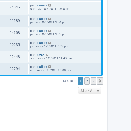
par
Louiliam
24046
sam. avr. 09, 2011 10:00 pm
par
Louiliam
11589
jeu. avr. 07, 2011 3:54 pm
par
Louiliam
14668
jeu. avr. 07, 2011 3:53 pm
par
Louiliam
10235
jeu. mars 17, 2011 7:02 pm
par
guy65
12448
sam. mars 12, 2011 11:46 am
par
Louiliam
12794
ven. mars 11, 2011 10:08 pm
1
2
3
Suivante
113 sujets
Aller à