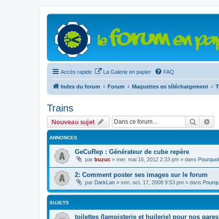
Accès rapide
La Galerie en papier
FAQ
Index du forum
Forum
Maquettes en téléchargement
T
Trains
Recher
Re
Nouveau sujet
ANNONCES
GeCuRep : Générateur de cube repère
par
buzuc
»
mer. mai 16, 2012 2:33 pm
» dans
Pourquoi
2: Comment poster ses images sur le forum
par
DarkLan
»
ven. oct. 17, 2008 9:53 pm
» dans
Pourqu
SUJETS
toilettes (lampisterie et huilerie) pour nos gares