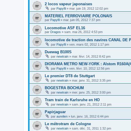
2 locos vapeur japonaises
par
Papyfil
»
mar. juin 19, 2012 12:02 pm
MATERIEL FERROVIAIRE POLONAIS
par
Papyfil
»
mar. juin 05, 2012 7:37 pm
Locomotive ASF EL16
par
Dragos
»
sam. mai 26, 2012 4:53 pm
locomotive de traction des navires CANAL DE
par
Papyfil
»
ven. mars 02, 2012 1:17 pm
Duewag B100S
par
newtrain
»
mar. févr. 14, 2012 8:42 pm
DIORAMA METRO NEW-YORK : Alstom R160A(4 c
par
Papyfil
»
ven. févr. 10, 2012 12:56 pm
Le premier DT8 de Stuttgart
par
newtrain
»
mar. janv. 31, 2012 3:35 pm
BOGESTRA BOCHUM
par
newtrain
»
mer. janv. 25, 2012 3:00 pm
Tram train de Karlsruhe en HO
par
newtrain
»
sam. janv. 21, 2012 2:11 pm
Papirjaguar
par
aurelien
»
lun. janv. 16, 2012 6:44 pm
Le métrotram de Cologne
par
newtrain
»
sam. déc. 31, 2011 1:32 pm