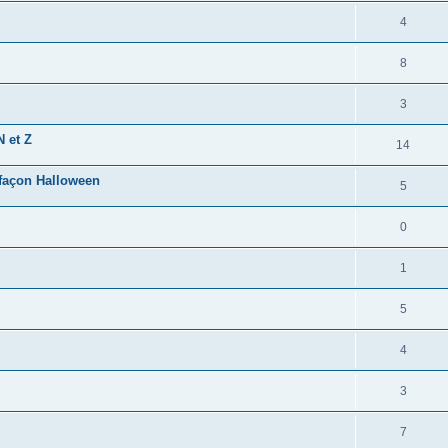
4
8
3
N et Z
14
 façon Halloween
5
0
1
5
4
3
7