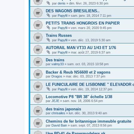
par
denis
»
dim. févr. 26, 2023 6:30 pm
DES WAGONS BRESILIENS..
par
Papyfil
»
sam. janv. 18, 2014 7:11 pm
PETITS TRAINS HONGROIS EN PAPIER
par
Papyfil
»
ven. mars 20, 2020 9:45 pm
Trains Russes
par
Papyfil
»
ven. déc. 13, 2019 5:30 am
AUTORAIL MAN VT33 AU 1/43 ET 1/76
par
Papyfil
»
mar. août 27, 2019 6:37 am
Des trains
par
valmy33
»
sam. oct. 03, 2015 10:58 pm
Backer & Reub NS6600 et 2 vagons
par
Dragos
»
mar. déc. 03, 2013 7:37 pm
LE FUNICULAIRE DE LISBONNE " ELEVADOR d
par
Papyfil
»
ven. déc. 19, 2014 12:37 pm
Locomotive P8 "BR 38" échelle 1/38
par
JEJE
»
sam. nov. 18, 2006 6:54 pm
des trains japonais
par
chrisailes
»
lun. déc. 30, 2013 9:40 am
Chemins de fer britannique immeuble gratuite
par
David Bain
»
sam. sept. 07, 2013 8:56 pm
Une BD-41 de Papermodelers.sk...