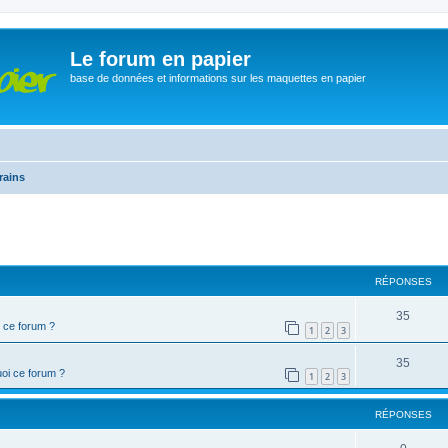
Le forum en papier
base de données et informations sur les maquettes en papier
rains
cher
cherche avancée
RÉPONSES
35
 ce forum ?
1
2
3
35
oi ce forum ?
1
2
3
RÉPONSES