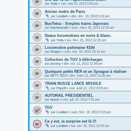
par
Yoda
»
ven. mai 10, 2013 3:20 pm
Ancien metro de Paris
par
Louiliam
»
dim. déc. 19, 2010 5:30 pm
BusTetsu - Simples trains Japonais
par
Kashiwazaki
»
sam. mars 30, 2013 12:19 am
Deaux locomotives en noire & blanc.
par
Yoda
»
lun. févr. 25, 2013 12:25 pm
Locomotive polonaise 410d
par
Dragos
»
sam. nov. 24, 2012 10:12 am
Collection de TGV à télécharger.
par
pssorg
»
dim. oct. 21, 2012 11:59 pm
Quelques petits RER et un Sprague à réaliser
par
MF77.7813
»
dim. mars 11, 2007 11:36 am
TRAIN RUSSE LANCE MISSILE
par
Papyfil
»
mer. août 22, 2012 8:39 pm
AUTORAIL PRESIDENTIEL
par
tarpon
»
ven. juil. 27, 2012 7:51 pm
TGV
par
Louiliam
»
sam. févr. 18, 2012 8:23 pm
Ca y est, la surprise est là !!!
par
Louiliam
»
lun. avr. 25, 2011 10:53 am