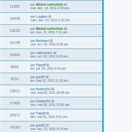
par
Michel cerfvoliste
11561
mar. déc. 13, 2011 2:02 pm
par
Louiliam
14339
sam. déc. 03, 2011 1:02 pm
par
Michel cerfvoliste
13125
lun. nov. 21, 2011 7:41 am
par
Bombard
15139
ven. oct. 28, 2011 9:28 pm
par
cafecomics
10424
dim. oct. 02, 2011 2:42 pm
par
Papyfil
9643
lun. juil. 25, 2011 9:24 pm
par
guy65
9151
jeu. mai 12, 2011 11:31 pm
par
frederic54
13521
ven. mai 06, 2011 10:58 am
par
frederic54
17492
ven. mai 06, 2011 10:50 am
par
Papyfil
10372
dim. mai 01, 2011 8:21 pm
par
guy65
14163
ven. avr. 22, 2011 8:13 pm