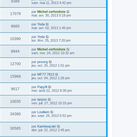
9389
sam. mai 11, 2013 4:42 pm
par
Michel cerfvoliste
17079
mar. avr. 30, 2013 5:19 pm
par
Yoda
8660
mar. avr. 02, 2013 1:45 pm
par
Yoda
10390
lun. févr. 25, 2013 7:20 pm
par
Michel cerfvoliste
8944
sam. nov. 24, 2012 10:32 am
par
pssorg
12700
jeu. oct. 25, 2012 1:01 pm
par
MF77.7813
15968
jeu. oct. 04, 2012 1:26 pm
par
Papyfil
9617
mer. août 22, 2012 8:39 pm
par
tarpon
10035
ven. juil. 27, 2012 10:15 pm
par
Louiliam
34380
jeu. sept. 26, 2013 5:52 pm
par
Kashiwazaki
30585
dim. juil. 22, 2012 2:45 pm