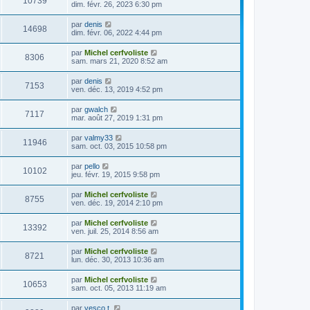
10739
dim. févr. 26, 2023 6:30 pm
par
denis
14698
dim. févr. 06, 2022 4:44 pm
par
Michel cerfvoliste
8306
sam. mars 21, 2020 8:52 am
par
denis
7153
ven. déc. 13, 2019 4:52 pm
par
gwalch
7117
mar. août 27, 2019 1:31 pm
par
valmy33
11946
sam. oct. 03, 2015 10:58 pm
par
pello
10102
jeu. févr. 19, 2015 9:58 pm
par
Michel cerfvoliste
8755
ven. déc. 19, 2014 2:10 pm
par
Michel cerfvoliste
13392
ven. juil. 25, 2014 8:56 am
par
Michel cerfvoliste
8721
lun. déc. 30, 2013 10:36 am
par
Michel cerfvoliste
10653
sam. oct. 05, 2013 11:19 am
par
vesco t.