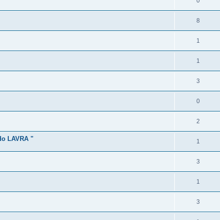
0
8
1
1
3
0
2
o LAVRA "
1
3
1
3