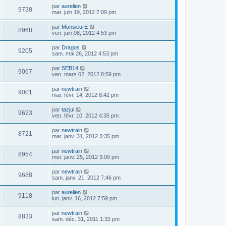
par
aurelien
9738
mar. juin 19, 2012 7:09 pm
par
MonsieurE
8968
ven. juin 08, 2012 4:53 pm
par
Dragos
9205
sam. mai 26, 2012 4:53 pm
par
SEB14
9067
ven. mars 02, 2012 8:59 pm
par
newtrain
9001
mar. févr. 14, 2012 8:42 pm
par
tazjul
9623
ven. févr. 10, 2012 4:35 pm
par
newtrain
8721
mar. janv. 31, 2012 3:35 pm
par
newtrain
8954
mer. janv. 25, 2012 3:00 pm
par
newtrain
9688
sam. janv. 21, 2012 7:46 pm
par
aurelien
9118
lun. janv. 16, 2012 7:59 pm
par
newtrain
8833
sam. déc. 31, 2011 1:32 pm