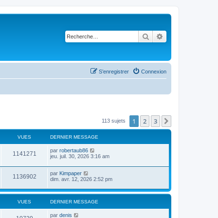
Rechercher
Recherche avancé
S’enregistrer
Connexion
1
2
3
Suivante
113 sujets
VUES
DERNIER MESSAGE
par
robertaub86
1141271
jeu. juil. 30, 2026 3:16 am
par
Kimpaper
1136902
dim. avr. 12, 2026 2:52 pm
VUES
DERNIER MESSAGE
par
denis