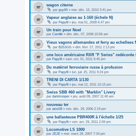
wagon citerne
par
guy65
»
mer. déc. 15, 2010 3:41 pm
Vapeur anglaise au 1-160 (échele N)
par
Papyfil
»
jeu. mai 01, 2008 6:47 pm
Un train pour Noel
par
Camille
»
dim. déc. 07, 2008 10:56 am
Vieux vagons allemandes et ferry au echellees 
par
B20JGG
»
dim. févr. 27, 2011 2:13 pm
une loco américaine RXR "F Series" redécorée
par
Papyfil
»
sam. oct. 01, 2011 9:45 pm
Du matériel ferroviaire russe à profusion
par
Papyfil
»
lun. juil. 25, 2011 9:24 pm
TRENI DI CARTA 1/130
par
Papyfil
»
jeu. mai 12, 2011 10:15 pm
Swiss SBB 460 with "Marklin" Livery
par
darktrooper
»
jeu. août 09, 2007 11:40 am
nouveau ter
par
atos08
»
ven. déc. 29, 2006 2:19 pm
une ballasteuse PBR400R à l'échelle 1/25
par
Papyfil
»
ven. avr. 29, 2011 2:09 pm
Locomotive LS 1000
par
JEJE
»
mer. mars 28, 2007 7:34 pm