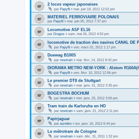
2 locos vapeur japonaises
par
Papyfil
»
mar. juin 19, 2012 12:02 pm
MATERIEL FERROVIAIRE POLONAIS
par
Papyfil
»
mar. juin 05, 2012 7:37 pm
Locomotive ASF EL16
par
Dragos
»
sam. mai 26, 2012 4:53 pm
locomotive de traction des navires CANAL DE
par
Papyfil
»
ven. mars 02, 2012 1:17 pm
Duewag B100S
par
newtrain
»
mar. févr. 14, 2012 8:42 pm
DIORAMA METRO NEW-YORK : Alstom R160A(4 c
par
Papyfil
»
ven. févr. 10, 2012 12:56 pm
Le premier DT8 de Stuttgart
par
newtrain
»
mar. janv. 31, 2012 3:35 pm
BOGESTRA BOCHUM
par
newtrain
»
mer. janv. 25, 2012 3:00 pm
Tram train de Karlsruhe en HO
par
newtrain
»
sam. janv. 21, 2012 2:11 pm
Papirjaguar
par
aurelien
»
lun. janv. 16, 2012 6:44 pm
Le métrotram de Cologne
par
newtrain
»
sam. déc. 31, 2011 1:32 pm