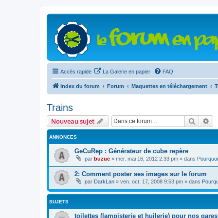
Accès rapide
La Galerie en papier
FAQ
Index du forum
Forum
Maquettes en téléchargement
T
Trains
Recher
Re
Nouveau sujet
ANNONCES
GeCuRep : Générateur de cube repère
par
buzuc
»
mer. mai 16, 2012 2:33 pm
» dans
Pourquoi
2: Comment poster ses images sur le forum
par
DarkLan
»
ven. oct. 17, 2008 9:53 pm
» dans
Pourqu
SUJETS
toilettes (lampisterie et huilerie) pour nos gares