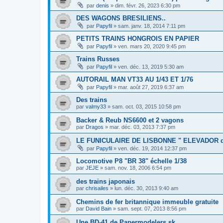
par
denis
»
dim. févr. 26, 2023 6:30 pm
DES WAGONS BRESILIENS..
par
Papyfil
»
sam. janv. 18, 2014 7:11 pm
PETITS TRAINS HONGROIS EN PAPIER
par
Papyfil
»
ven. mars 20, 2020 9:45 pm
Trains Russes
par
Papyfil
»
ven. déc. 13, 2019 5:30 am
AUTORAIL MAN VT33 AU 1/43 ET 1/76
par
Papyfil
»
mar. août 27, 2019 6:37 am
Des trains
par
valmy33
»
sam. oct. 03, 2015 10:58 pm
Backer & Reub NS6600 et 2 vagons
par
Dragos
»
mar. déc. 03, 2013 7:37 pm
LE FUNICULAIRE DE LISBONNE " ELEVADOR d
par
Papyfil
»
ven. déc. 19, 2014 12:37 pm
Locomotive P8 "BR 38" échelle 1/38
par
JEJE
»
sam. nov. 18, 2006 6:54 pm
des trains japonais
par
chrisailes
»
lun. déc. 30, 2013 9:40 am
Chemins de fer britannique immeuble gratuite
par
David Bain
»
sam. sept. 07, 2013 8:56 pm
Une BD-41 de Papermodelers.sk...