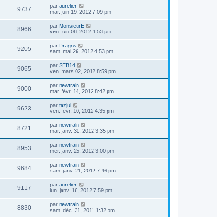
par
aurelien
9737
mar. juin 19, 2012 7:09 pm
par
MonsieurE
8966
ven. juin 08, 2012 4:53 pm
par
Dragos
9205
sam. mai 26, 2012 4:53 pm
par
SEB14
9065
ven. mars 02, 2012 8:59 pm
par
newtrain
9000
mar. févr. 14, 2012 8:42 pm
par
tazjul
9623
ven. févr. 10, 2012 4:35 pm
par
newtrain
8721
mar. janv. 31, 2012 3:35 pm
par
newtrain
8953
mer. janv. 25, 2012 3:00 pm
par
newtrain
9684
sam. janv. 21, 2012 7:46 pm
par
aurelien
9117
lun. janv. 16, 2012 7:59 pm
par
newtrain
8830
sam. déc. 31, 2011 1:32 pm