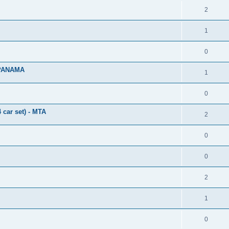
2
1
0
 PANAMA
1
0
ar set) - MTA
2
0
0
2
1
0