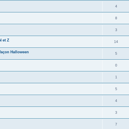
4
8
3
N et Z
14
 façon Halloween
5
0
1
5
4
3
7