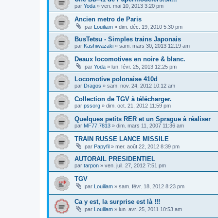
par
Yoda
»
ven. mai 10, 2013 3:20 pm
Ancien metro de Paris
par
Louiliam
»
dim. déc. 19, 2010 5:30 pm
BusTetsu - Simples trains Japonais
par
Kashiwazaki
»
sam. mars 30, 2013 12:19 am
Deaux locomotives en noire & blanc.
par
Yoda
»
lun. févr. 25, 2013 12:25 pm
Locomotive polonaise 410d
par
Dragos
»
sam. nov. 24, 2012 10:12 am
Collection de TGV à télécharger.
par
pssorg
»
dim. oct. 21, 2012 11:59 pm
Quelques petits RER et un Sprague à réaliser
par
MF77.7813
»
dim. mars 11, 2007 11:36 am
TRAIN RUSSE LANCE MISSILE
par
Papyfil
»
mer. août 22, 2012 8:39 pm
AUTORAIL PRESIDENTIEL
par
tarpon
»
ven. juil. 27, 2012 7:51 pm
TGV
par
Louiliam
»
sam. févr. 18, 2012 8:23 pm
Ca y est, la surprise est là !!!
par
Louiliam
»
lun. avr. 25, 2011 10:53 am