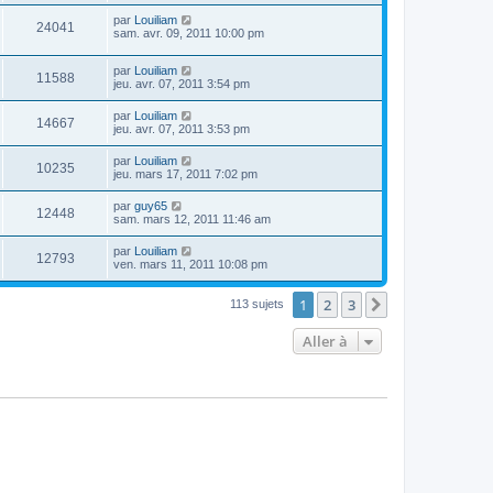
par
Louiliam
24041
sam. avr. 09, 2011 10:00 pm
par
Louiliam
11588
jeu. avr. 07, 2011 3:54 pm
par
Louiliam
14667
jeu. avr. 07, 2011 3:53 pm
par
Louiliam
10235
jeu. mars 17, 2011 7:02 pm
par
guy65
12448
sam. mars 12, 2011 11:46 am
par
Louiliam
12793
ven. mars 11, 2011 10:08 pm
1
2
3
Suivante
113 sujets
Aller à