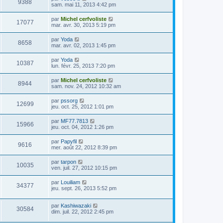
9388
sam. mai 11, 2013 4:42 pm
par
Michel cerfvoliste
17077
mar. avr. 30, 2013 5:19 pm
par
Yoda
8658
mar. avr. 02, 2013 1:45 pm
par
Yoda
10387
lun. févr. 25, 2013 7:20 pm
par
Michel cerfvoliste
8944
sam. nov. 24, 2012 10:32 am
par
pssorg
12699
jeu. oct. 25, 2012 1:01 pm
par
MF77.7813
15966
jeu. oct. 04, 2012 1:26 pm
par
Papyfil
9616
mer. août 22, 2012 8:39 pm
par
tarpon
10035
ven. juil. 27, 2012 10:15 pm
par
Louiliam
34377
jeu. sept. 26, 2013 5:52 pm
par
Kashiwazaki
30584
dim. juil. 22, 2012 2:45 pm