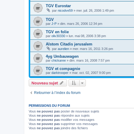
TGV Eurostar
par
nicodve59
»
mer. juil. 26, 2006 1:49 pm
TGV
par
J-P
»
dim. mars 26, 2006 12:34 pm
TGV en folie
par
oliv30330
»
lun. mai 08, 2006 3:38 pm
Alstom Citadis jerusalem
par
aurelien
»
mer. mars 16, 2011 3:26 pm
4yg Umbauwagen
par
chickaree
»
dim. mars 16, 2008 7:57 pm
TGV et compagnie
par
darktrooper
»
mar. oct. 02, 2007 9:00 pm
Nouveau sujet
Retourner à l’index du forum
PERMISSIONS DU FORUM
Vous
ne pouvez pas
poster de nouveaux sujets
Vous
ne pouvez pas
répondre aux sujets
Vous
ne pouvez pas
modifier vos messages
Vous
ne pouvez pas
supprimer vos messages
Vous
ne pouvez pas
joindre des fichiers