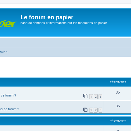
Le forum en papier
base de données et informations sur les maquettes en papier
rains
cher
cherche avancée
RÉPONSES
35
 ce forum ?
1
2
3
35
oi ce forum ?
1
2
3
RÉPONSES