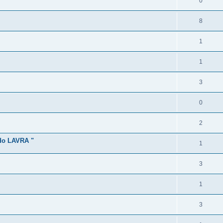
0
8
1
1
3
0
2
o LAVRA "
1
3
1
3