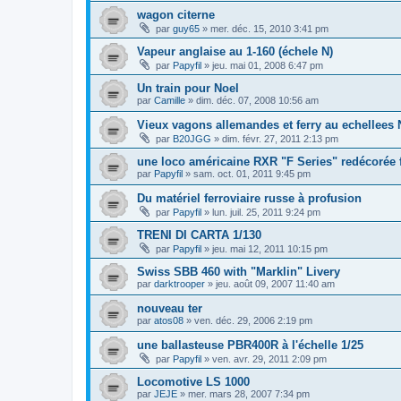
wagon citerne
par
guy65
»
mer. déc. 15, 2010 3:41 pm
Vapeur anglaise au 1-160 (échele N)
par
Papyfil
»
jeu. mai 01, 2008 6:47 pm
Un train pour Noel
par
Camille
»
dim. déc. 07, 2008 10:56 am
Vieux vagons allemandes et ferry au echellees 
par
B20JGG
»
dim. févr. 27, 2011 2:13 pm
une loco américaine RXR "F Series" redécorée
par
Papyfil
»
sam. oct. 01, 2011 9:45 pm
Du matériel ferroviaire russe à profusion
par
Papyfil
»
lun. juil. 25, 2011 9:24 pm
TRENI DI CARTA 1/130
par
Papyfil
»
jeu. mai 12, 2011 10:15 pm
Swiss SBB 460 with "Marklin" Livery
par
darktrooper
»
jeu. août 09, 2007 11:40 am
nouveau ter
par
atos08
»
ven. déc. 29, 2006 2:19 pm
une ballasteuse PBR400R à l'échelle 1/25
par
Papyfil
»
ven. avr. 29, 2011 2:09 pm
Locomotive LS 1000
par
JEJE
»
mer. mars 28, 2007 7:34 pm