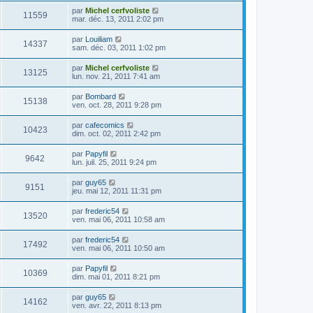
par
Michel cerfvoliste
11559
mar. déc. 13, 2011 2:02 pm
par
Louiliam
14337
sam. déc. 03, 2011 1:02 pm
par
Michel cerfvoliste
13125
lun. nov. 21, 2011 7:41 am
par
Bombard
15138
ven. oct. 28, 2011 9:28 pm
par
cafecomics
10423
dim. oct. 02, 2011 2:42 pm
par
Papyfil
9642
lun. juil. 25, 2011 9:24 pm
par
guy65
9151
jeu. mai 12, 2011 11:31 pm
par
frederic54
13520
ven. mai 06, 2011 10:58 am
par
frederic54
17492
ven. mai 06, 2011 10:50 am
par
Papyfil
10369
dim. mai 01, 2011 8:21 pm
par
guy65
14162
ven. avr. 22, 2011 8:13 pm