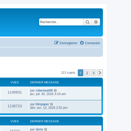
Rechercher
Recherche avancé
S’enregistrer
Connexion
1
2
3
Suivante
113 sujets
VUES
DERNIER MESSAGE
par
robertaub86
1140931
jeu. juil. 30, 2026 3:16 am
par
Kimpaper
1136723
dim. avr. 12, 2026 2:52 pm
VUES
DERNIER MESSAGE
par
denis