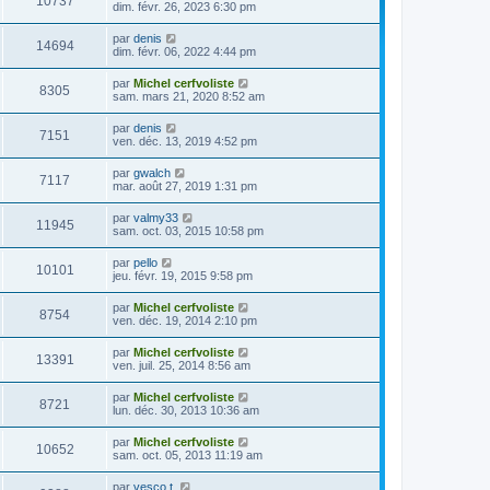
10737
dim. févr. 26, 2023 6:30 pm
par
denis
14694
dim. févr. 06, 2022 4:44 pm
par
Michel cerfvoliste
8305
sam. mars 21, 2020 8:52 am
par
denis
7151
ven. déc. 13, 2019 4:52 pm
par
gwalch
7117
mar. août 27, 2019 1:31 pm
par
valmy33
11945
sam. oct. 03, 2015 10:58 pm
par
pello
10101
jeu. févr. 19, 2015 9:58 pm
par
Michel cerfvoliste
8754
ven. déc. 19, 2014 2:10 pm
par
Michel cerfvoliste
13391
ven. juil. 25, 2014 8:56 am
par
Michel cerfvoliste
8721
lun. déc. 30, 2013 10:36 am
par
Michel cerfvoliste
10652
sam. oct. 05, 2013 11:19 am
par
vesco t.