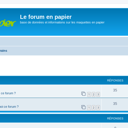
Le forum en papier
base de données et informations sur les maquettes en papier
rains
cher
cherche avancée
RÉPONSES
35
 ce forum ?
1
2
3
35
oi ce forum ?
1
2
3
RÉPONSES