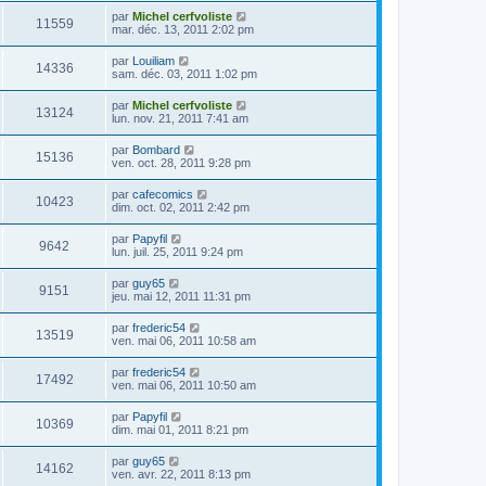
par
Michel cerfvoliste
11559
mar. déc. 13, 2011 2:02 pm
par
Louiliam
14336
sam. déc. 03, 2011 1:02 pm
par
Michel cerfvoliste
13124
lun. nov. 21, 2011 7:41 am
par
Bombard
15136
ven. oct. 28, 2011 9:28 pm
par
cafecomics
10423
dim. oct. 02, 2011 2:42 pm
par
Papyfil
9642
lun. juil. 25, 2011 9:24 pm
par
guy65
9151
jeu. mai 12, 2011 11:31 pm
par
frederic54
13519
ven. mai 06, 2011 10:58 am
par
frederic54
17492
ven. mai 06, 2011 10:50 am
par
Papyfil
10369
dim. mai 01, 2011 8:21 pm
par
guy65
14162
ven. avr. 22, 2011 8:13 pm