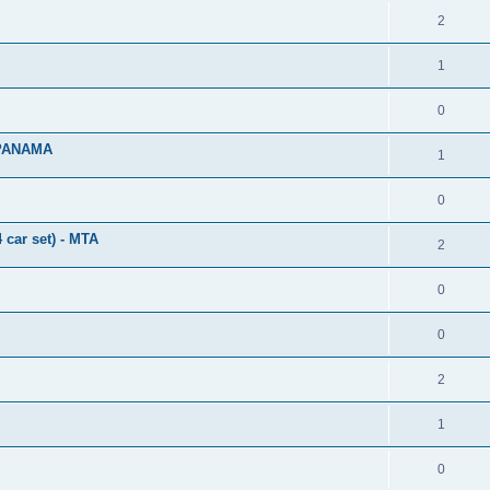
2
1
0
 PANAMA
1
0
ar set) - MTA
2
0
0
2
1
0