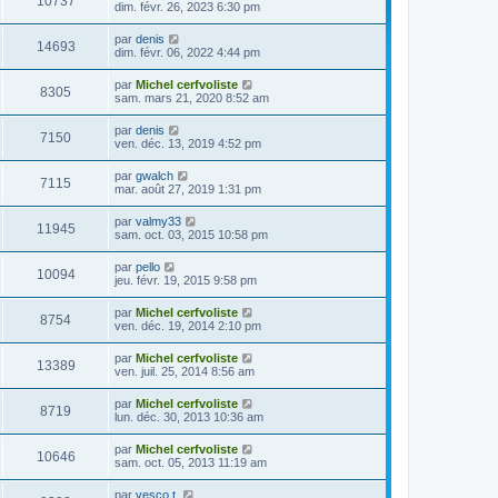
10737
dim. févr. 26, 2023 6:30 pm
par
denis
14693
dim. févr. 06, 2022 4:44 pm
par
Michel cerfvoliste
8305
sam. mars 21, 2020 8:52 am
par
denis
7150
ven. déc. 13, 2019 4:52 pm
par
gwalch
7115
mar. août 27, 2019 1:31 pm
par
valmy33
11945
sam. oct. 03, 2015 10:58 pm
par
pello
10094
jeu. févr. 19, 2015 9:58 pm
par
Michel cerfvoliste
8754
ven. déc. 19, 2014 2:10 pm
par
Michel cerfvoliste
13389
ven. juil. 25, 2014 8:56 am
par
Michel cerfvoliste
8719
lun. déc. 30, 2013 10:36 am
par
Michel cerfvoliste
10646
sam. oct. 05, 2013 11:19 am
par
vesco t.