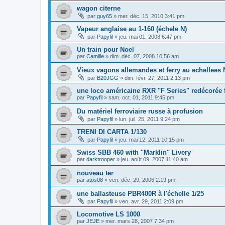
wagon citerne
par
guy65
»
mer. déc. 15, 2010 3:41 pm
Vapeur anglaise au 1-160 (échele N)
par
Papyfil
»
jeu. mai 01, 2008 6:47 pm
Un train pour Noel
par
Camille
»
dim. déc. 07, 2008 10:56 am
Vieux vagons allemandes et ferry au echellees 
par
B20JGG
»
dim. févr. 27, 2011 2:13 pm
une loco américaine RXR "F Series" redécorée
par
Papyfil
»
sam. oct. 01, 2011 9:45 pm
Du matériel ferroviaire russe à profusion
par
Papyfil
»
lun. juil. 25, 2011 9:24 pm
TRENI DI CARTA 1/130
par
Papyfil
»
jeu. mai 12, 2011 10:15 pm
Swiss SBB 460 with "Marklin" Livery
par
darktrooper
»
jeu. août 09, 2007 11:40 am
nouveau ter
par
atos08
»
ven. déc. 29, 2006 2:19 pm
une ballasteuse PBR400R à l'échelle 1/25
par
Papyfil
»
ven. avr. 29, 2011 2:09 pm
Locomotive LS 1000
par
JEJE
»
mer. mars 28, 2007 7:34 pm