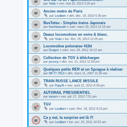
par
Yoda
»
ven. mai 10, 2013 3:20 pm
Ancien metro de Paris
par
Louiliam
»
dim. déc. 19, 2010 5:30 pm
BusTetsu - Simples trains Japonais
par
Kashiwazaki
»
sam. mars 30, 2013 12:19 am
Deaux locomotives en noire & blanc.
par
Yoda
»
lun. févr. 25, 2013 12:25 pm
Locomotive polonaise 410d
par
Dragos
»
sam. nov. 24, 2012 10:12 am
Collection de TGV à télécharger.
par
pssorg
»
dim. oct. 21, 2012 11:59 pm
Quelques petits RER et un Sprague à réaliser
par
MF77.7813
»
dim. mars 11, 2007 11:36 am
TRAIN RUSSE LANCE MISSILE
par
Papyfil
»
mer. août 22, 2012 8:39 pm
AUTORAIL PRESIDENTIEL
par
tarpon
»
ven. juil. 27, 2012 7:51 pm
TGV
par
Louiliam
»
sam. févr. 18, 2012 8:23 pm
Ca y est, la surprise est là !!!
par
Louiliam
»
lun. avr. 25, 2011 10:53 am