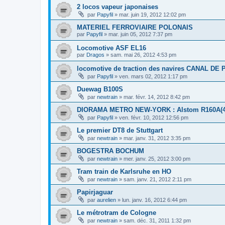
2 locos vapeur japonaises
par
Papyfil
»
mar. juin 19, 2012 12:02 pm
MATERIEL FERROVIAIRE POLONAIS
par
Papyfil
»
mar. juin 05, 2012 7:37 pm
Locomotive ASF EL16
par
Dragos
»
sam. mai 26, 2012 4:53 pm
locomotive de traction des navires CANAL DE
par
Papyfil
»
ven. mars 02, 2012 1:17 pm
Duewag B100S
par
newtrain
»
mar. févr. 14, 2012 8:42 pm
DIORAMA METRO NEW-YORK : Alstom R160A(4 c
par
Papyfil
»
ven. févr. 10, 2012 12:56 pm
Le premier DT8 de Stuttgart
par
newtrain
»
mar. janv. 31, 2012 3:35 pm
BOGESTRA BOCHUM
par
newtrain
»
mer. janv. 25, 2012 3:00 pm
Tram train de Karlsruhe en HO
par
newtrain
»
sam. janv. 21, 2012 2:11 pm
Papirjaguar
par
aurelien
»
lun. janv. 16, 2012 6:44 pm
Le métrotram de Cologne
par
newtrain
»
sam. déc. 31, 2011 1:32 pm