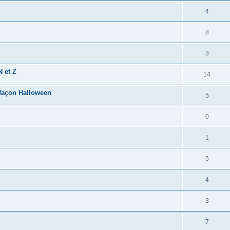
4
8
3
N et Z
14
 façon Halloween
5
0
1
5
4
3
7