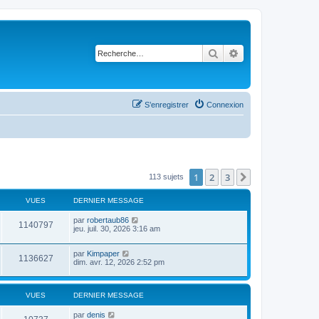
Rechercher
Recherche avancé
S’enregistrer
Connexion
1
2
3
Suivante
113 sujets
VUES
DERNIER MESSAGE
par
robertaub86
1140797
jeu. juil. 30, 2026 3:16 am
par
Kimpaper
1136627
dim. avr. 12, 2026 2:52 pm
VUES
DERNIER MESSAGE
par
denis