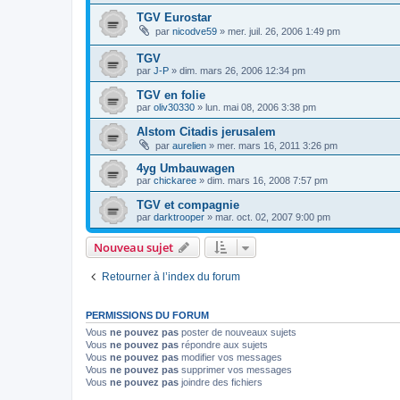
TGV Eurostar
par
nicodve59
»
mer. juil. 26, 2006 1:49 pm
TGV
par
J-P
»
dim. mars 26, 2006 12:34 pm
TGV en folie
par
oliv30330
»
lun. mai 08, 2006 3:38 pm
Alstom Citadis jerusalem
par
aurelien
»
mer. mars 16, 2011 3:26 pm
4yg Umbauwagen
par
chickaree
»
dim. mars 16, 2008 7:57 pm
TGV et compagnie
par
darktrooper
»
mar. oct. 02, 2007 9:00 pm
Nouveau sujet
Retourner à l’index du forum
PERMISSIONS DU FORUM
Vous
ne pouvez pas
poster de nouveaux sujets
Vous
ne pouvez pas
répondre aux sujets
Vous
ne pouvez pas
modifier vos messages
Vous
ne pouvez pas
supprimer vos messages
Vous
ne pouvez pas
joindre des fichiers