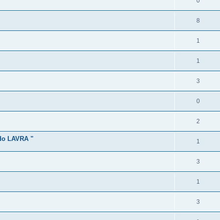
0
8
1
1
3
0
2
o LAVRA "
1
3
1
3