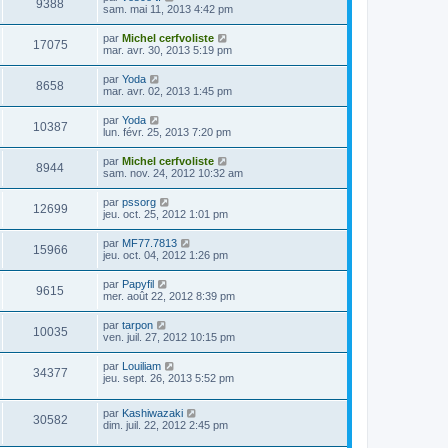
9388
sam. mai 11, 2013 4:42 pm
par
Michel cerfvoliste
17075
mar. avr. 30, 2013 5:19 pm
par
Yoda
8658
mar. avr. 02, 2013 1:45 pm
par
Yoda
10387
lun. févr. 25, 2013 7:20 pm
par
Michel cerfvoliste
8944
sam. nov. 24, 2012 10:32 am
par
pssorg
12699
jeu. oct. 25, 2012 1:01 pm
par
MF77.7813
15966
jeu. oct. 04, 2012 1:26 pm
par
Papyfil
9615
mer. août 22, 2012 8:39 pm
par
tarpon
10035
ven. juil. 27, 2012 10:15 pm
par
Louiliam
34377
jeu. sept. 26, 2013 5:52 pm
par
Kashiwazaki
30582
dim. juil. 22, 2012 2:45 pm