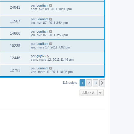
par
Louiliam
24041
sam. avr. 09, 2011 10:00 pm
par
Louiliam
11587
jeu. avr. 07, 2011 3:54 pm
par
Louiliam
14666
jeu. avr. 07, 2011 3:53 pm
par
Louiliam
10235
jeu. mars 17, 2011 7:02 pm
par
guy65
12446
sam. mars 12, 2011 11:46 am
par
Louiliam
12793
ven. mars 11, 2011 10:08 pm
1
2
3
Suivante
113 sujets
Aller à