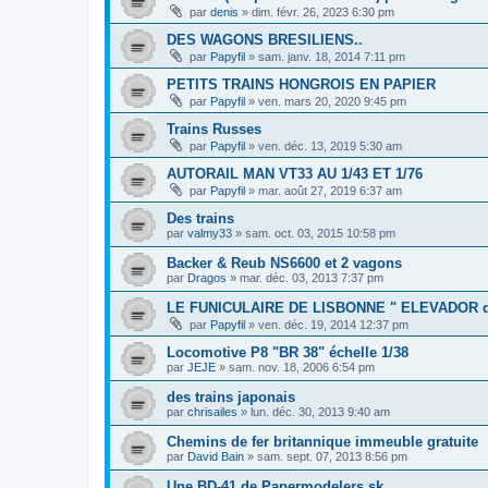
par
denis
»
dim. févr. 26, 2023 6:30 pm
DES WAGONS BRESILIENS..
par
Papyfil
»
sam. janv. 18, 2014 7:11 pm
PETITS TRAINS HONGROIS EN PAPIER
par
Papyfil
»
ven. mars 20, 2020 9:45 pm
Trains Russes
par
Papyfil
»
ven. déc. 13, 2019 5:30 am
AUTORAIL MAN VT33 AU 1/43 ET 1/76
par
Papyfil
»
mar. août 27, 2019 6:37 am
Des trains
par
valmy33
»
sam. oct. 03, 2015 10:58 pm
Backer & Reub NS6600 et 2 vagons
par
Dragos
»
mar. déc. 03, 2013 7:37 pm
LE FUNICULAIRE DE LISBONNE " ELEVADOR d
par
Papyfil
»
ven. déc. 19, 2014 12:37 pm
Locomotive P8 "BR 38" échelle 1/38
par
JEJE
»
sam. nov. 18, 2006 6:54 pm
des trains japonais
par
chrisailes
»
lun. déc. 30, 2013 9:40 am
Chemins de fer britannique immeuble gratuite
par
David Bain
»
sam. sept. 07, 2013 8:56 pm
Une BD-41 de Papermodelers.sk...