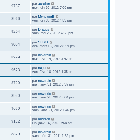
par
aurelien
9737
mar. juin 19, 2012 7:09 pm
par
MonsieurE
8966
ven. juin 08, 2012 4:53 pm
par
Dragos
9204
sam. mai 26, 2012 4:53 pm
par
SEB14
9064
ven. mars 02, 2012 8:59 pm
par
newtrain
8999
mar. févr. 14, 2012 8:42 pm
par
tazjul
9623
ven. févr. 10, 2012 4:35 pm
par
newtrain
8720
mar. janv. 31, 2012 3:35 pm
par
newtrain
8950
mer. janv. 25, 2012 3:00 pm
par
newtrain
9680
sam. janv. 21, 2012 7:46 pm
par
aurelien
9112
lun. janv. 16, 2012 7:59 pm
par
newtrain
8829
sam. déc. 31, 2011 1:32 pm