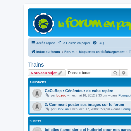
Accès rapide
La Galerie en papier
FAQ
Index du forum
Forum
Maquettes en téléchargement
T
Trains
Recher
Re
Nouveau sujet
ANNONCES
GeCuRep : Générateur de cube repère
par
buzuc
»
mer. mai 16, 2012 2:33 pm
» dans
Pourquoi
2: Comment poster ses images sur le forum
par
DarkLan
»
ven. oct. 17, 2008 9:53 pm
» dans
Pourqu
SUJETS
toilettes (lampisterie et huilerie) pour nos gares