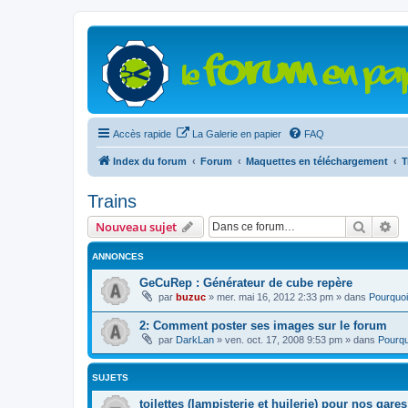
Accès rapide
La Galerie en papier
FAQ
Index du forum
Forum
Maquettes en téléchargement
T
Trains
Recher
Re
Nouveau sujet
ANNONCES
GeCuRep : Générateur de cube repère
par
buzuc
»
mer. mai 16, 2012 2:33 pm
» dans
Pourquoi
2: Comment poster ses images sur le forum
par
DarkLan
»
ven. oct. 17, 2008 9:53 pm
» dans
Pourqu
SUJETS
toilettes (lampisterie et huilerie) pour nos gares