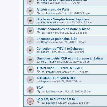
par
Yoda
»
ven. mai 10, 2013 3:20 pm
Ancien metro de Paris
par
Louiliam
»
dim. déc. 19, 2010 5:30 pm
BusTetsu - Simples trains Japonais
par
Kashiwazaki
»
sam. mars 30, 2013 12:19 am
Deaux locomotives en noire & blanc.
par
Yoda
»
lun. févr. 25, 2013 12:25 pm
Locomotive polonaise 410d
par
Dragos
»
sam. nov. 24, 2012 10:12 am
Collection de TGV à télécharger.
par
pssorg
»
dim. oct. 21, 2012 11:59 pm
Quelques petits RER et un Sprague à réaliser
par
MF77.7813
»
dim. mars 11, 2007 11:36 am
TRAIN RUSSE LANCE MISSILE
par
Papyfil
»
mer. août 22, 2012 8:39 pm
AUTORAIL PRESIDENTIEL
par
tarpon
»
ven. juil. 27, 2012 7:51 pm
TGV
par
Louiliam
»
sam. févr. 18, 2012 8:23 pm
Ca y est, la surprise est là !!!
par
Louiliam
»
lun. avr. 25, 2011 10:53 am