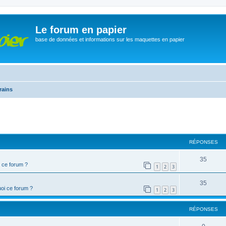
Le forum en papier
base de données et informations sur les maquettes en papier
rains
cher
cherche avancée
RÉPONSES
35
 ce forum ?
1
2
3
35
oi ce forum ?
1
2
3
RÉPONSES