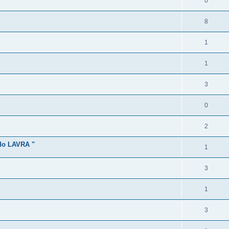
0
8
1
1
3
0
2
o LAVRA "
1
3
1
3