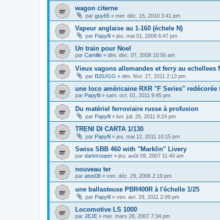
wagon citerne
par
guy65
»
mer. déc. 15, 2010 3:41 pm
Vapeur anglaise au 1-160 (échele N)
par
Papyfil
»
jeu. mai 01, 2008 6:47 pm
Un train pour Noel
par
Camille
»
dim. déc. 07, 2008 10:56 am
Vieux vagons allemandes et ferry au echellees 
par
B20JGG
»
dim. févr. 27, 2011 2:13 pm
une loco américaine RXR "F Series" redécorée
par
Papyfil
»
sam. oct. 01, 2011 9:45 pm
Du matériel ferroviaire russe à profusion
par
Papyfil
»
lun. juil. 25, 2011 9:24 pm
TRENI DI CARTA 1/130
par
Papyfil
»
jeu. mai 12, 2011 10:15 pm
Swiss SBB 460 with "Marklin" Livery
par
darktrooper
»
jeu. août 09, 2007 11:40 am
nouveau ter
par
atos08
»
ven. déc. 29, 2006 2:19 pm
une ballasteuse PBR400R à l'échelle 1/25
par
Papyfil
»
ven. avr. 29, 2011 2:09 pm
Locomotive LS 1000
par
JEJE
»
mer. mars 28, 2007 7:34 pm