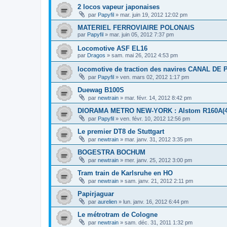
2 locos vapeur japonaises
par
Papyfil
»
mar. juin 19, 2012 12:02 pm
MATERIEL FERROVIAIRE POLONAIS
par
Papyfil
»
mar. juin 05, 2012 7:37 pm
Locomotive ASF EL16
par
Dragos
»
sam. mai 26, 2012 4:53 pm
locomotive de traction des navires CANAL DE
par
Papyfil
»
ven. mars 02, 2012 1:17 pm
Duewag B100S
par
newtrain
»
mar. févr. 14, 2012 8:42 pm
DIORAMA METRO NEW-YORK : Alstom R160A(4 c
par
Papyfil
»
ven. févr. 10, 2012 12:56 pm
Le premier DT8 de Stuttgart
par
newtrain
»
mar. janv. 31, 2012 3:35 pm
BOGESTRA BOCHUM
par
newtrain
»
mer. janv. 25, 2012 3:00 pm
Tram train de Karlsruhe en HO
par
newtrain
»
sam. janv. 21, 2012 2:11 pm
Papirjaguar
par
aurelien
»
lun. janv. 16, 2012 6:44 pm
Le métrotram de Cologne
par
newtrain
»
sam. déc. 31, 2011 1:32 pm