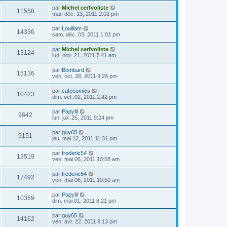
par
Michel cerfvoliste
11558
mar. déc. 13, 2011 2:02 pm
par
Louiliam
14336
sam. déc. 03, 2011 1:02 pm
par
Michel cerfvoliste
13124
lun. nov. 21, 2011 7:41 am
par
Bombard
15136
ven. oct. 28, 2011 9:28 pm
par
cafecomics
10423
dim. oct. 02, 2011 2:42 pm
par
Papyfil
9642
lun. juil. 25, 2011 9:24 pm
par
guy65
9151
jeu. mai 12, 2011 11:31 pm
par
frederic54
13519
ven. mai 06, 2011 10:58 am
par
frederic54
17492
ven. mai 06, 2011 10:50 am
par
Papyfil
10369
dim. mai 01, 2011 8:21 pm
par
guy65
14162
ven. avr. 22, 2011 8:13 pm