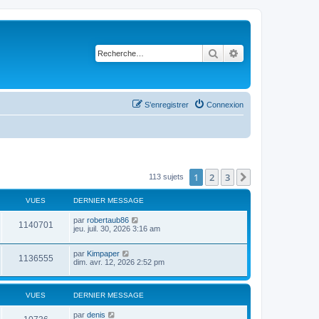
Rechercher
Recherche avancé
S’enregistrer
Connexion
1
2
3
Suivante
113 sujets
VUES
DERNIER MESSAGE
par
robertaub86
1140701
jeu. juil. 30, 2026 3:16 am
par
Kimpaper
1136555
dim. avr. 12, 2026 2:52 pm
VUES
DERNIER MESSAGE
par
denis