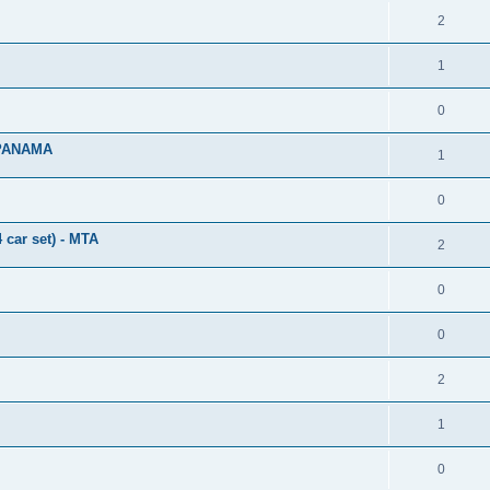
2
1
0
 PANAMA
1
0
ar set) - MTA
2
0
0
2
1
0