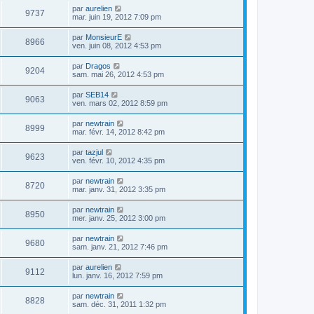
par
aurelien
9737
mar. juin 19, 2012 7:09 pm
par
MonsieurE
8966
ven. juin 08, 2012 4:53 pm
par
Dragos
9204
sam. mai 26, 2012 4:53 pm
par
SEB14
9063
ven. mars 02, 2012 8:59 pm
par
newtrain
8999
mar. févr. 14, 2012 8:42 pm
par
tazjul
9623
ven. févr. 10, 2012 4:35 pm
par
newtrain
8720
mar. janv. 31, 2012 3:35 pm
par
newtrain
8950
mer. janv. 25, 2012 3:00 pm
par
newtrain
9680
sam. janv. 21, 2012 7:46 pm
par
aurelien
9112
lun. janv. 16, 2012 7:59 pm
par
newtrain
8828
sam. déc. 31, 2011 1:32 pm