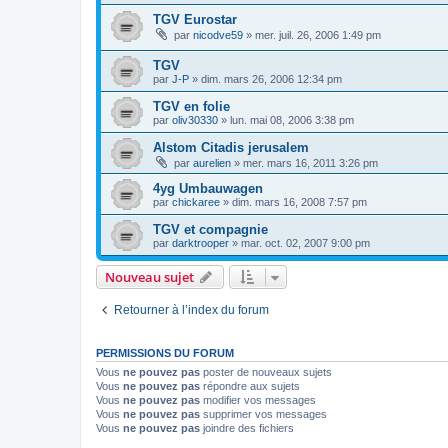
TGV Eurostar
par
nicodve59
»
mer. juil. 26, 2006 1:49 pm
TGV
par
J-P
»
dim. mars 26, 2006 12:34 pm
TGV en folie
par
oliv30330
»
lun. mai 08, 2006 3:38 pm
Alstom Citadis jerusalem
par
aurelien
»
mer. mars 16, 2011 3:26 pm
4yg Umbauwagen
par
chickaree
»
dim. mars 16, 2008 7:57 pm
TGV et compagnie
par
darktrooper
»
mar. oct. 02, 2007 9:00 pm
Nouveau sujet
Retourner à l’index du forum
PERMISSIONS DU FORUM
Vous
ne pouvez pas
poster de nouveaux sujets
Vous
ne pouvez pas
répondre aux sujets
Vous
ne pouvez pas
modifier vos messages
Vous
ne pouvez pas
supprimer vos messages
Vous
ne pouvez pas
joindre des fichiers