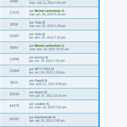
9388
sam. mai 11, 2013 4:42 pm
par
Michel cerfvoliste
17075
mar. avr. 30, 2013 5:19 pm
par
Yoda
8658
mar. avr. 02, 2013 1:45 pm
par
Yoda
10387
lun. févr. 25, 2013 7:20 pm
par
Michel cerfvoliste
8944
sam. nov. 24, 2012 10:32 am
par
pssorg
12698
jeu. oct. 25, 2012 1:01 pm
par
MF77.7813
15964
jeu. oct. 04, 2012 1:26 pm
par
Papyfil
9615
mer. août 22, 2012 8:39 pm
par
tarpon
10034
ven. juil. 27, 2012 10:15 pm
par
Louiliam
34376
jeu. sept. 26, 2013 5:52 pm
par
Kashiwazaki
30582
dim. juil. 22, 2012 2:45 pm