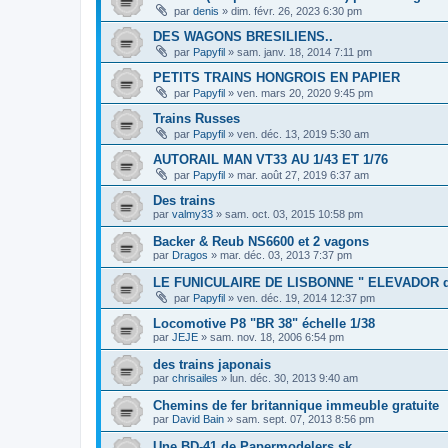
par
denis
»
dim. févr. 26, 2023 6:30 pm
DES WAGONS BRESILIENS..
par
Papyfil
»
sam. janv. 18, 2014 7:11 pm
PETITS TRAINS HONGROIS EN PAPIER
par
Papyfil
»
ven. mars 20, 2020 9:45 pm
Trains Russes
par
Papyfil
»
ven. déc. 13, 2019 5:30 am
AUTORAIL MAN VT33 AU 1/43 ET 1/76
par
Papyfil
»
mar. août 27, 2019 6:37 am
Des trains
par
valmy33
»
sam. oct. 03, 2015 10:58 pm
Backer & Reub NS6600 et 2 vagons
par
Dragos
»
mar. déc. 03, 2013 7:37 pm
LE FUNICULAIRE DE LISBONNE " ELEVADOR d
par
Papyfil
»
ven. déc. 19, 2014 12:37 pm
Locomotive P8 "BR 38" échelle 1/38
par
JEJE
»
sam. nov. 18, 2006 6:54 pm
des trains japonais
par
chrisailes
»
lun. déc. 30, 2013 9:40 am
Chemins de fer britannique immeuble gratuite
par
David Bain
»
sam. sept. 07, 2013 8:56 pm
Une BD-41 de Papermodelers.sk...