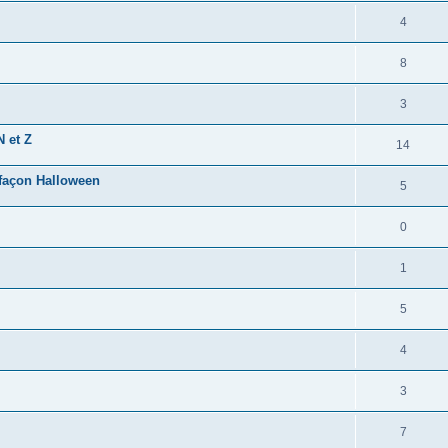
4
8
3
N et Z
14
 façon Halloween
5
0
1
5
4
3
7