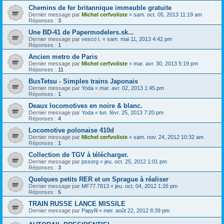
Chemins de fer britannique immeuble gratuite
Dernier message par
Michel cerfvoliste
«
sam. oct. 05, 2013 11:19 am
Réponses :
3
Une BD-41 de Papermodelers.sk...
Dernier message par
vesco t.
«
sam. mai 11, 2013 4:42 pm
Réponses :
1
Ancien metro de Paris
Dernier message par
Michel cerfvoliste
«
mar. avr. 30, 2013 5:19 pm
Réponses :
11
BusTetsu - Simples trains Japonais
Dernier message par
Yoda
«
mar. avr. 02, 2013 1:45 pm
Réponses :
1
Deaux locomotives en noire & blanc.
Dernier message par
Yoda
«
lun. févr. 25, 2013 7:20 pm
Réponses :
4
Locomotive polonaise 410d
Dernier message par
Michel cerfvoliste
«
sam. nov. 24, 2012 10:32 am
Réponses :
1
Collection de TGV à télécharger.
Dernier message par
pssorg
«
jeu. oct. 25, 2012 1:01 pm
Réponses :
3
Quelques petits RER et un Sprague à réaliser
Dernier message par
MF77.7813
«
jeu. oct. 04, 2012 1:26 pm
Réponses :
5
TRAIN RUSSE LANCE MISSILE
Dernier message par
Papyfil
«
mer. août 22, 2012 8:39 pm