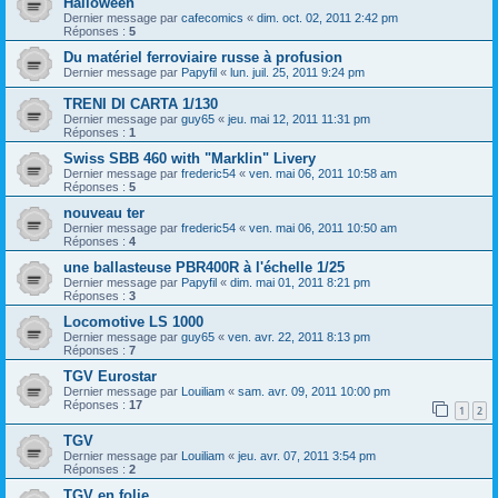
Halloween
Dernier message par
cafecomics
«
dim. oct. 02, 2011 2:42 pm
Réponses :
5
Du matériel ferroviaire russe à profusion
Dernier message par
Papyfil
«
lun. juil. 25, 2011 9:24 pm
TRENI DI CARTA 1/130
Dernier message par
guy65
«
jeu. mai 12, 2011 11:31 pm
Réponses :
1
Swiss SBB 460 with "Marklin" Livery
Dernier message par
frederic54
«
ven. mai 06, 2011 10:58 am
Réponses :
5
nouveau ter
Dernier message par
frederic54
«
ven. mai 06, 2011 10:50 am
Réponses :
4
une ballasteuse PBR400R à l'échelle 1/25
Dernier message par
Papyfil
«
dim. mai 01, 2011 8:21 pm
Réponses :
3
Locomotive LS 1000
Dernier message par
guy65
«
ven. avr. 22, 2011 8:13 pm
Réponses :
7
TGV Eurostar
Dernier message par
Louiliam
«
sam. avr. 09, 2011 10:00 pm
Réponses :
17
1
2
TGV
Dernier message par
Louiliam
«
jeu. avr. 07, 2011 3:54 pm
Réponses :
2
TGV en folie