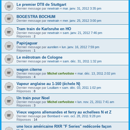
Le premier DT8 de Stuttgart
Dernier message par
newtrain
«
mar. janv. 31, 2012 3:35 pm
BOGESTRA BOCHUM
Dernier message par
newtrain
«
mer. janv. 25, 2012 3:00 pm
Tram train de Karlsruhe en HO
Dernier message par
newtrain
«
sam. janv. 21, 2012 7:46 pm
Réponses :
2
Papirjaguar
Dernier message par
aurelien
«
lun. janv. 16, 2012 7:59 pm
Réponses :
1
Le métrotram de Cologne
Dernier message par
newtrain
«
sam. déc. 31, 2011 1:32 pm
wagon citerne
Dernier message par
Michel cerfvoliste
«
mar. déc. 13, 2011 2:02 pm
Réponses :
4
Vapeur anglaise au 1-160 (échele N)
Dernier message par
Louiliam
«
sam. déc. 03, 2011 1:02 pm
Réponses :
8
Un train pour Noel
Dernier message par
Michel cerfvoliste
«
lun. nov. 21, 2011 7:41 am
Réponses :
3
Vieux vagons allemandes et ferry au echellees N et Z
Dernier message par
Bombard
«
ven. oct. 28, 2011 9:28 pm
Réponses :
14
une loco américaine RXR "F Series" redécorée façon