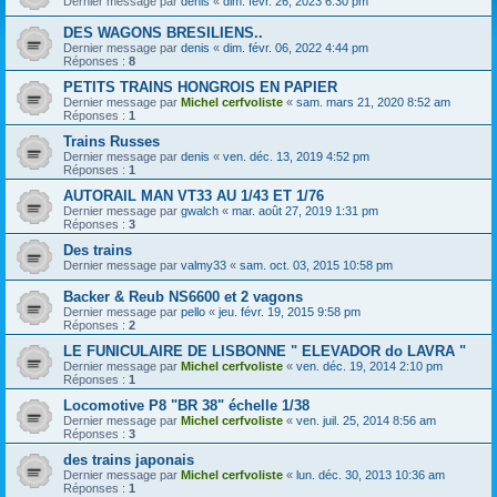
Dernier message par
denis
«
dim. févr. 26, 2023 6:30 pm
DES WAGONS BRESILIENS..
Dernier message par
denis
«
dim. févr. 06, 2022 4:44 pm
Réponses :
8
PETITS TRAINS HONGROIS EN PAPIER
Dernier message par
Michel cerfvoliste
«
sam. mars 21, 2020 8:52 am
Réponses :
1
Trains Russes
Dernier message par
denis
«
ven. déc. 13, 2019 4:52 pm
Réponses :
1
AUTORAIL MAN VT33 AU 1/43 ET 1/76
Dernier message par
gwalch
«
mar. août 27, 2019 1:31 pm
Réponses :
3
Des trains
Dernier message par
valmy33
«
sam. oct. 03, 2015 10:58 pm
Backer & Reub NS6600 et 2 vagons
Dernier message par
pello
«
jeu. févr. 19, 2015 9:58 pm
Réponses :
2
LE FUNICULAIRE DE LISBONNE " ELEVADOR do LAVRA "
Dernier message par
Michel cerfvoliste
«
ven. déc. 19, 2014 2:10 pm
Réponses :
1
Locomotive P8 "BR 38" échelle 1/38
Dernier message par
Michel cerfvoliste
«
ven. juil. 25, 2014 8:56 am
Réponses :
3
des trains japonais
Dernier message par
Michel cerfvoliste
«
lun. déc. 30, 2013 10:36 am
Réponses :
1