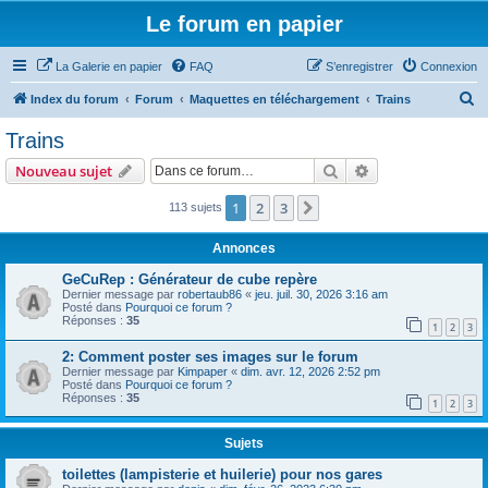
Le forum en papier
La Galerie en papier
FAQ
S’enregistrer
Connexion
R
Index du forum
Forum
Maquettes en téléchargement
Trains
e
Trains
c
Rechercher
Recherche avanc
Nouveau sujet
h
e
1
2
3
Suivante
113 sujets
r
Annonces
c
GeCuRep : Générateur de cube repère
h
Dernier message par
robertaub86
«
jeu. juil. 30, 2026 3:16 am
Posté dans
Pourquoi ce forum ?
e
Réponses :
35
1
2
3
r
2: Comment poster ses images sur le forum
Dernier message par
Kimpaper
«
dim. avr. 12, 2026 2:52 pm
Posté dans
Pourquoi ce forum ?
Réponses :
35
1
2
3
Sujets
toilettes (lampisterie et huilerie) pour nos gares