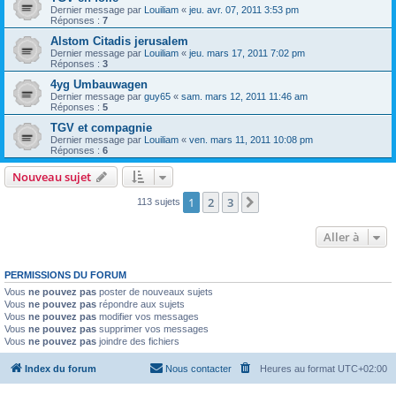
Dernier message par
Louiliam
«
jeu. avr. 07, 2011 3:53 pm
Réponses :
7
Alstom Citadis jerusalem
Dernier message par
Louiliam
«
jeu. mars 17, 2011 7:02 pm
Réponses :
3
4yg Umbauwagen
Dernier message par
guy65
«
sam. mars 12, 2011 11:46 am
Réponses :
5
TGV et compagnie
Dernier message par
Louiliam
«
ven. mars 11, 2011 10:08 pm
Réponses :
6
Nouveau sujet
1
2
3
Suivante
113 sujets
Aller à
PERMISSIONS DU FORUM
Vous
ne pouvez pas
poster de nouveaux sujets
Vous
ne pouvez pas
répondre aux sujets
Vous
ne pouvez pas
modifier vos messages
Vous
ne pouvez pas
supprimer vos messages
Vous
ne pouvez pas
joindre des fichiers
Index du forum
Nous contacter
Heures au format
UTC+02:00