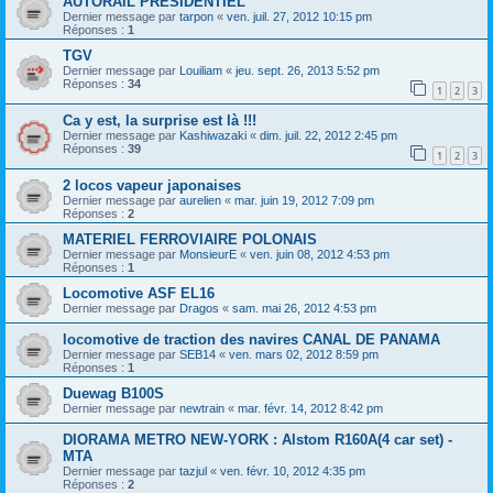
AUTORAIL PRESIDENTIEL
Dernier message par
tarpon
«
ven. juil. 27, 2012 10:15 pm
Réponses :
1
TGV
Dernier message par
Louiliam
«
jeu. sept. 26, 2013 5:52 pm
Réponses :
34
1
2
3
Ca y est, la surprise est là !!!
Dernier message par
Kashiwazaki
«
dim. juil. 22, 2012 2:45 pm
Réponses :
39
1
2
3
2 locos vapeur japonaises
Dernier message par
aurelien
«
mar. juin 19, 2012 7:09 pm
Réponses :
2
MATERIEL FERROVIAIRE POLONAIS
Dernier message par
MonsieurE
«
ven. juin 08, 2012 4:53 pm
Réponses :
1
Locomotive ASF EL16
Dernier message par
Dragos
«
sam. mai 26, 2012 4:53 pm
locomotive de traction des navires CANAL DE PANAMA
Dernier message par
SEB14
«
ven. mars 02, 2012 8:59 pm
Réponses :
1
Duewag B100S
Dernier message par
newtrain
«
mar. févr. 14, 2012 8:42 pm
DIORAMA METRO NEW-YORK : Alstom R160A(4 car set) -
MTA
Dernier message par
tazjul
«
ven. févr. 10, 2012 4:35 pm
Réponses :
2