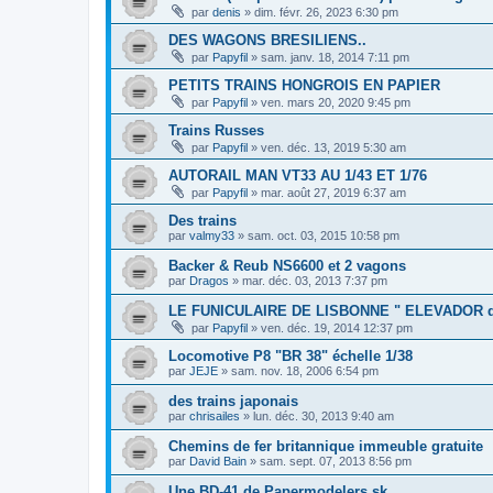
par
denis
»
dim. févr. 26, 2023 6:30 pm
DES WAGONS BRESILIENS..
par
Papyfil
»
sam. janv. 18, 2014 7:11 pm
PETITS TRAINS HONGROIS EN PAPIER
par
Papyfil
»
ven. mars 20, 2020 9:45 pm
Trains Russes
par
Papyfil
»
ven. déc. 13, 2019 5:30 am
AUTORAIL MAN VT33 AU 1/43 ET 1/76
par
Papyfil
»
mar. août 27, 2019 6:37 am
Des trains
par
valmy33
»
sam. oct. 03, 2015 10:58 pm
Backer & Reub NS6600 et 2 vagons
par
Dragos
»
mar. déc. 03, 2013 7:37 pm
LE FUNICULAIRE DE LISBONNE " ELEVADOR d
par
Papyfil
»
ven. déc. 19, 2014 12:37 pm
Locomotive P8 "BR 38" échelle 1/38
par
JEJE
»
sam. nov. 18, 2006 6:54 pm
des trains japonais
par
chrisailes
»
lun. déc. 30, 2013 9:40 am
Chemins de fer britannique immeuble gratuite
par
David Bain
»
sam. sept. 07, 2013 8:56 pm
Une BD-41 de Papermodelers.sk...