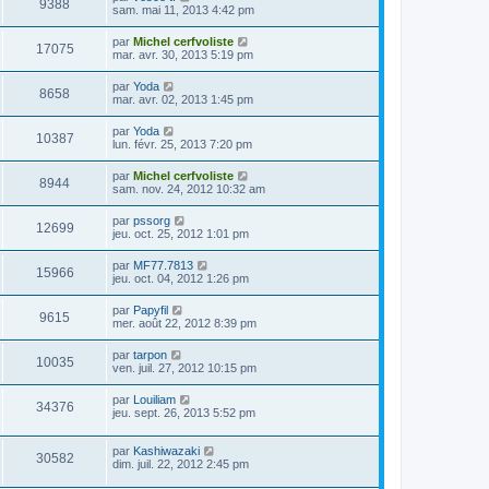
9388
sam. mai 11, 2013 4:42 pm
par
Michel cerfvoliste
17075
mar. avr. 30, 2013 5:19 pm
par
Yoda
8658
mar. avr. 02, 2013 1:45 pm
par
Yoda
10387
lun. févr. 25, 2013 7:20 pm
par
Michel cerfvoliste
8944
sam. nov. 24, 2012 10:32 am
par
pssorg
12699
jeu. oct. 25, 2012 1:01 pm
par
MF77.7813
15966
jeu. oct. 04, 2012 1:26 pm
par
Papyfil
9615
mer. août 22, 2012 8:39 pm
par
tarpon
10035
ven. juil. 27, 2012 10:15 pm
par
Louiliam
34376
jeu. sept. 26, 2013 5:52 pm
par
Kashiwazaki
30582
dim. juil. 22, 2012 2:45 pm