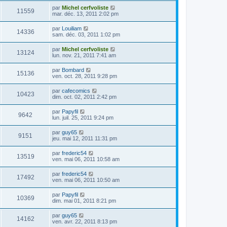
par
Michel cerfvoliste
11559
mar. déc. 13, 2011 2:02 pm
par
Louiliam
14336
sam. déc. 03, 2011 1:02 pm
par
Michel cerfvoliste
13124
lun. nov. 21, 2011 7:41 am
par
Bombard
15136
ven. oct. 28, 2011 9:28 pm
par
cafecomics
10423
dim. oct. 02, 2011 2:42 pm
par
Papyfil
9642
lun. juil. 25, 2011 9:24 pm
par
guy65
9151
jeu. mai 12, 2011 11:31 pm
par
frederic54
13519
ven. mai 06, 2011 10:58 am
par
frederic54
17492
ven. mai 06, 2011 10:50 am
par
Papyfil
10369
dim. mai 01, 2011 8:21 pm
par
guy65
14162
ven. avr. 22, 2011 8:13 pm