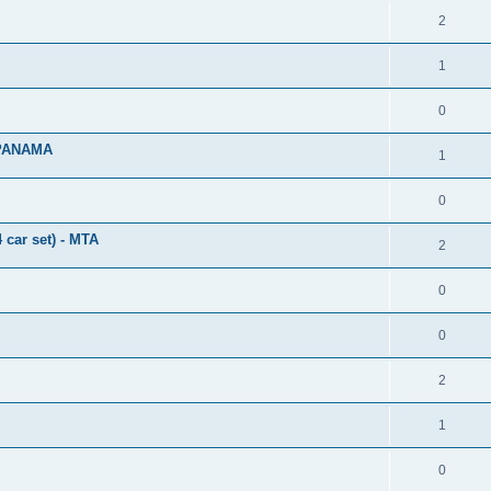
2
1
0
 PANAMA
1
0
ar set) - MTA
2
0
0
2
1
0