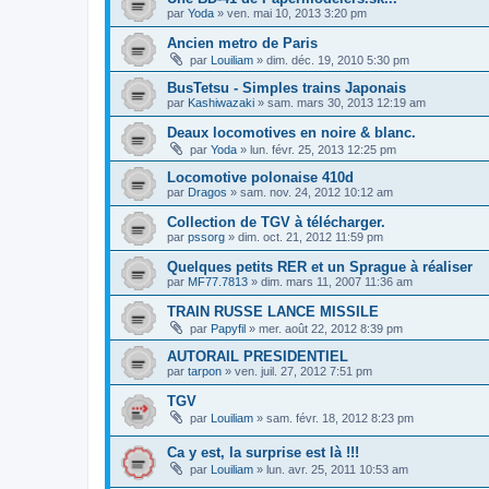
par
Yoda
»
ven. mai 10, 2013 3:20 pm
Ancien metro de Paris
par
Louiliam
»
dim. déc. 19, 2010 5:30 pm
BusTetsu - Simples trains Japonais
par
Kashiwazaki
»
sam. mars 30, 2013 12:19 am
Deaux locomotives en noire & blanc.
par
Yoda
»
lun. févr. 25, 2013 12:25 pm
Locomotive polonaise 410d
par
Dragos
»
sam. nov. 24, 2012 10:12 am
Collection de TGV à télécharger.
par
pssorg
»
dim. oct. 21, 2012 11:59 pm
Quelques petits RER et un Sprague à réaliser
par
MF77.7813
»
dim. mars 11, 2007 11:36 am
TRAIN RUSSE LANCE MISSILE
par
Papyfil
»
mer. août 22, 2012 8:39 pm
AUTORAIL PRESIDENTIEL
par
tarpon
»
ven. juil. 27, 2012 7:51 pm
TGV
par
Louiliam
»
sam. févr. 18, 2012 8:23 pm
Ca y est, la surprise est là !!!
par
Louiliam
»
lun. avr. 25, 2011 10:53 am