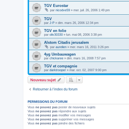
TGV Eurostar
par
nicodve59
»
mer. juil. 26, 2006 1:49 pm
TGV
par
J-P
»
dim. mars 26, 2006 12:34 pm
TGV en folie
par
oliv30330
»
lun. mai 08, 2006 3:38 pm
Alstom Citadis jerusalem
par
aurelien
»
mer. mars 16, 2011 3:26 pm
4yg Umbauwagen
par
chickaree
»
dim. mars 16, 2008 7:57 pm
TGV et compagnie
par
darktrooper
»
mar. oct. 02, 2007 9:00 pm
Nouveau sujet
Retourner à l’index du forum
PERMISSIONS DU FORUM
Vous
ne pouvez pas
poster de nouveaux sujets
Vous
ne pouvez pas
répondre aux sujets
Vous
ne pouvez pas
modifier vos messages
Vous
ne pouvez pas
supprimer vos messages
Vous
ne pouvez pas
joindre des fichiers