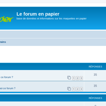
Le forum en papier
base de données et informations sur les maquettes en papier
rains
cher
cherche avancée
RÉPONSES
35
 ce forum ?
1
2
3
35
oi ce forum ?
1
2
3
RÉPONSES