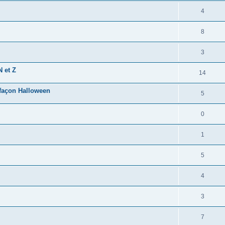
4
8
3
N et Z
14
 façon Halloween
5
0
1
5
4
3
7