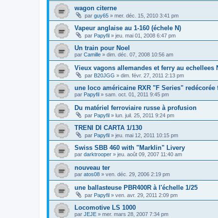
wagon citerne
par
guy65
»
mer. déc. 15, 2010 3:41 pm
Vapeur anglaise au 1-160 (échele N)
par
Papyfil
»
jeu. mai 01, 2008 6:47 pm
Un train pour Noel
par
Camille
»
dim. déc. 07, 2008 10:56 am
Vieux vagons allemandes et ferry au echellees 
par
B20JGG
»
dim. févr. 27, 2011 2:13 pm
une loco américaine RXR "F Series" redécorée
par
Papyfil
»
sam. oct. 01, 2011 9:45 pm
Du matériel ferroviaire russe à profusion
par
Papyfil
»
lun. juil. 25, 2011 9:24 pm
TRENI DI CARTA 1/130
par
Papyfil
»
jeu. mai 12, 2011 10:15 pm
Swiss SBB 460 with "Marklin" Livery
par
darktrooper
»
jeu. août 09, 2007 11:40 am
nouveau ter
par
atos08
»
ven. déc. 29, 2006 2:19 pm
une ballasteuse PBR400R à l'échelle 1/25
par
Papyfil
»
ven. avr. 29, 2011 2:09 pm
Locomotive LS 1000
par
JEJE
»
mer. mars 28, 2007 7:34 pm