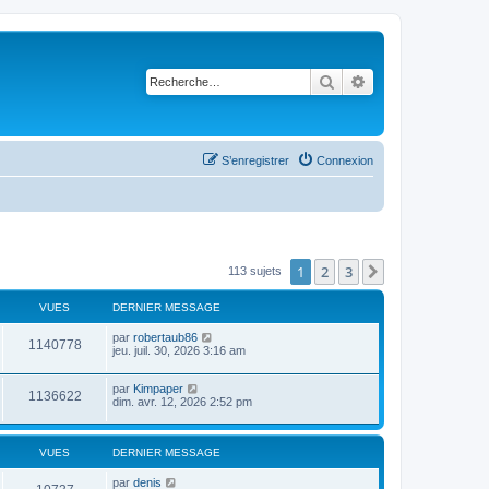
Rechercher
Recherche avancé
S’enregistrer
Connexion
1
2
3
Suivante
113 sujets
VUES
DERNIER MESSAGE
par
robertaub86
1140778
jeu. juil. 30, 2026 3:16 am
par
Kimpaper
1136622
dim. avr. 12, 2026 2:52 pm
VUES
DERNIER MESSAGE
par
denis