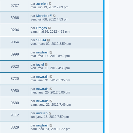
par
aurelien
9737
mar. juin 19, 2012 7:09 pm
par
MonsieurE
8966
ven. juin 08, 2012 4:53 pm
par
Dragos
9204
sam. mai 26, 2012 4:53 pm
par
SEB14
9064
ven. mars 02, 2012 8:59 pm
par
newtrain
8999
mar. févr. 14, 2012 8:42 pm
par
tazjul
9623
ven. févr. 10, 2012 4:35 pm
par
newtrain
8720
mar. janv. 31, 2012 3:35 pm
par
newtrain
8950
mer. janv. 25, 2012 3:00 pm
par
newtrain
9680
sam. janv. 21, 2012 7:46 pm
par
aurelien
9112
lun. janv. 16, 2012 7:59 pm
par
newtrain
8829
sam. déc. 31, 2011 1:32 pm