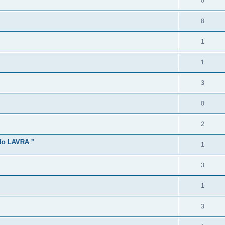
0
8
1
1
3
0
2
o LAVRA "
1
3
1
3