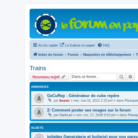
Accès rapide
La Galerie en papier
FAQ
Index du forum
Forum
Maquettes en téléchargement
T
Trains
Recher
Re
Nouveau sujet
ANNONCES
GeCuRep : Générateur de cube repère
par
buzuc
»
mer. mai 16, 2012 2:33 pm
» dans
Pourquoi
2: Comment poster ses images sur le forum
par
DarkLan
»
ven. oct. 17, 2008 9:53 pm
» dans
Pourqu
SUJETS
toilettes (lampisterie et huilerie) pour nos gares