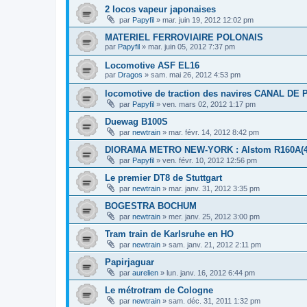
2 locos vapeur japonaises
par
Papyfil
»
mar. juin 19, 2012 12:02 pm
MATERIEL FERROVIAIRE POLONAIS
par
Papyfil
»
mar. juin 05, 2012 7:37 pm
Locomotive ASF EL16
par
Dragos
»
sam. mai 26, 2012 4:53 pm
locomotive de traction des navires CANAL DE
par
Papyfil
»
ven. mars 02, 2012 1:17 pm
Duewag B100S
par
newtrain
»
mar. févr. 14, 2012 8:42 pm
DIORAMA METRO NEW-YORK : Alstom R160A(4 c
par
Papyfil
»
ven. févr. 10, 2012 12:56 pm
Le premier DT8 de Stuttgart
par
newtrain
»
mar. janv. 31, 2012 3:35 pm
BOGESTRA BOCHUM
par
newtrain
»
mer. janv. 25, 2012 3:00 pm
Tram train de Karlsruhe en HO
par
newtrain
»
sam. janv. 21, 2012 2:11 pm
Papirjaguar
par
aurelien
»
lun. janv. 16, 2012 6:44 pm
Le métrotram de Cologne
par
newtrain
»
sam. déc. 31, 2011 1:32 pm