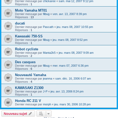
Dernier message par
chickaree
«
sam. mai 12, 2007 9:12 pm
Réponses :
1
Moto Yamaha MT01
Dernier message par
filbug
«
ven. avr. 13, 2007 8:39 pm
Réponses :
13
ducati
Dernier message par
Pascath
«
jeu. mars 08, 2007 10:55 pm
Réponses :
1
Kawasaki 750-SS
Dernier message par
filbug
«
jeu. mars 08, 2007 8:52 pm
Réponses :
1
Robot cycliste
Dernier message par
Manta2k5
«
jeu. mars 08, 2007 9:09 am
Réponses :
2
Des casques
Dernier message par
filbug
«
mer. mars 07, 2007 6:36 pm
Réponses :
6
Nouveauté Yamaha
Dernier message par
jeanma
«
sam. déc. 16, 2006 6:07 am
Réponses :
4
KAWASAKI Z1300
Dernier message par
J-P
«
jeu. avr. 13, 2006 8:24 pm
Réponses :
1
Honda RC 211 V
Dernier message par
morph
«
jeu. mars 30, 2006 10:28 pm
Nouveau sujet