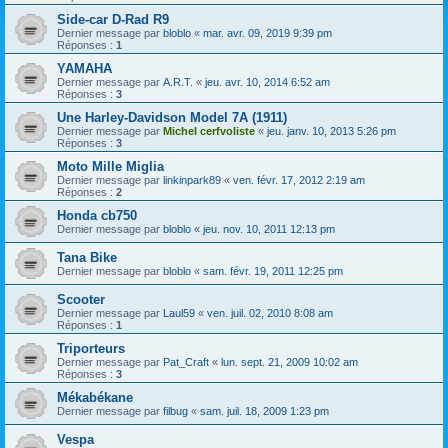
Side-car D-Rad R9
Dernier message par
bloblo
«
mar. avr. 09, 2019 9:39 pm
Réponses :
1
YAMAHA
Dernier message par
A.R.T.
«
jeu. avr. 10, 2014 6:52 am
Réponses :
3
Une Harley-Davidson Model 7A (1911)
Dernier message par
Michel cerfvoliste
«
jeu. janv. 10, 2013 5:26 pm
Réponses :
3
Moto Mille Miglia
Dernier message par
linkinpark89
«
ven. févr. 17, 2012 2:19 am
Réponses :
2
Honda cb750
Dernier message par
bloblo
«
jeu. nov. 10, 2011 12:13 pm
Tana Bike
Dernier message par
bloblo
«
sam. févr. 19, 2011 12:25 pm
Scooter
Dernier message par
Laul59
«
ven. juil. 02, 2010 8:08 am
Réponses :
1
Triporteurs
Dernier message par
Pat_Craft
«
lun. sept. 21, 2009 10:02 am
Réponses :
3
Mékabékane
Dernier message par
filbug
«
sam. juil. 18, 2009 1:23 pm
Vespa