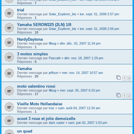
Réponses :
7
trial
Dernier message par
Solar_Explorer_bis
«
lun. sept. 01, 2008 2:57 pm
Réponses :
1
Yamaha SEROW225 (2LN) 1/8
Dernier message par
Solar_Explorer_bis
«
lun. sept. 01, 2008 2:56 pm
Réponses :
10
HardyDaytona
Dernier message par
filbug
«
dim. déc. 02, 2007 11:34 pm
Réponses :
1
3 motos simples
Dernier message par
Pascath
«
dim. nov. 18, 2007 1:29 pm
Réponses :
6
Yamaha
Dernier message par
jeffoun
«
mer. nov. 14, 2007 10:57 am
Réponses :
20
1
2
moto valentino rossi
Dernier message par
filbug
«
mer. sept. 05, 2007 6:33 pm
Réponses :
17
1
2
Vieille Moto Hollandaise
Dernier message par
trac
«
sam. août 04, 2007 12:34 am
Réponses :
1
scoot 3 roue et jolie demoizelle
Dernier message par
dark vador
«
sam. juin 02, 2007 1:53 pm
un quad