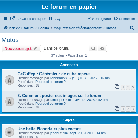
Le forum en papier
La Galerie en papier
FAQ
S’enregistrer
Connexion
R
Index du forum
Forum
Maquettes en téléchargement
Motos
e
Motos
c
Rechercher
Recherche avanc
Nouveau sujet
h
37 sujets • Page
1
sur
1
e
Annonces
r
c
GeCuRep : Générateur de cube repère
Dernier message par
robertaub86
«
jeu. juil. 30, 2026 3:16 am
h
Posté dans
Pourquoi ce forum ?
Réponses :
35
e
1
2
3
r
2: Comment poster ses images sur le forum
Dernier message par
Kimpaper
«
dim. avr. 12, 2026 2:52 pm
Posté dans
Pourquoi ce forum ?
Réponses :
35
1
2
3
Sujets
Une belle Flandria et plus encore
Dernier message par
jeanbi
«
dim. sept. 20, 2020 10:14 am
Réponses :
6