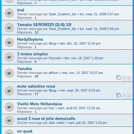
Réponses :
7
trial
Dernier message par
Solar_Explorer_bis
«
lun. sept. 01, 2008 2:57 pm
Réponses :
1
Yamaha SEROW225 (2LN) 1/8
Dernier message par
Solar_Explorer_bis
«
lun. sept. 01, 2008 2:56 pm
Réponses :
10
HardyDaytona
Dernier message par
filbug
«
dim. déc. 02, 2007 11:34 pm
Réponses :
1
3 motos simples
Dernier message par
Pascath
«
dim. nov. 18, 2007 1:29 pm
Réponses :
6
Yamaha
Dernier message par
jeffoun
«
mer. nov. 14, 2007 10:57 am
Réponses :
20
1
2
moto valentino rossi
Dernier message par
filbug
«
mer. sept. 05, 2007 6:33 pm
Réponses :
17
1
2
Vieille Moto Hollandaise
Dernier message par
trac
«
sam. août 04, 2007 12:34 am
Réponses :
1
scoot 3 roue et jolie demoizelle
Dernier message par
dark vador
«
sam. juin 02, 2007 1:53 pm
un quad