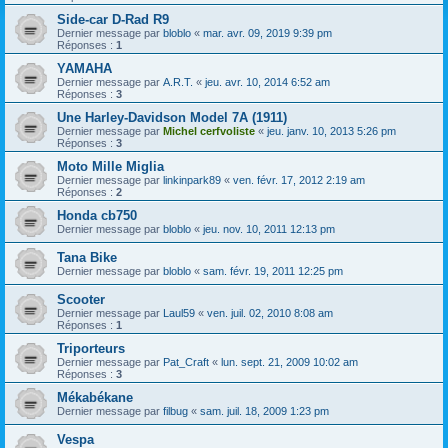
Side-car D-Rad R9
Dernier message par
bloblo
«
mar. avr. 09, 2019 9:39 pm
Réponses :
1
YAMAHA
Dernier message par
A.R.T.
«
jeu. avr. 10, 2014 6:52 am
Réponses :
3
Une Harley-Davidson Model 7A (1911)
Dernier message par
Michel cerfvoliste
«
jeu. janv. 10, 2013 5:26 pm
Réponses :
3
Moto Mille Miglia
Dernier message par
linkinpark89
«
ven. févr. 17, 2012 2:19 am
Réponses :
2
Honda cb750
Dernier message par
bloblo
«
jeu. nov. 10, 2011 12:13 pm
Tana Bike
Dernier message par
bloblo
«
sam. févr. 19, 2011 12:25 pm
Scooter
Dernier message par
Laul59
«
ven. juil. 02, 2010 8:08 am
Réponses :
1
Triporteurs
Dernier message par
Pat_Craft
«
lun. sept. 21, 2009 10:02 am
Réponses :
3
Mékabékane
Dernier message par
filbug
«
sam. juil. 18, 2009 1:23 pm
Vespa