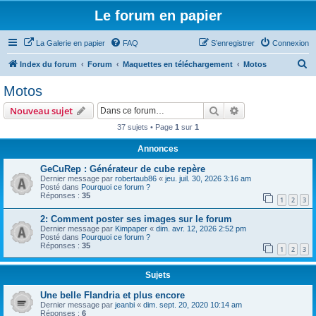
Le forum en papier
La Galerie en papier
FAQ
S’enregistrer
Connexion
R
Index du forum
Forum
Maquettes en téléchargement
Motos
e
Motos
c
Rechercher
Recherche avanc
Nouveau sujet
h
37 sujets • Page
1
sur
1
e
Annonces
r
c
GeCuRep : Générateur de cube repère
Dernier message par
robertaub86
«
jeu. juil. 30, 2026 3:16 am
h
Posté dans
Pourquoi ce forum ?
Réponses :
35
e
1
2
3
r
2: Comment poster ses images sur le forum
Dernier message par
Kimpaper
«
dim. avr. 12, 2026 2:52 pm
Posté dans
Pourquoi ce forum ?
Réponses :
35
1
2
3
Sujets
Une belle Flandria et plus encore
Dernier message par
jeanbi
«
dim. sept. 20, 2020 10:14 am
Réponses :
6