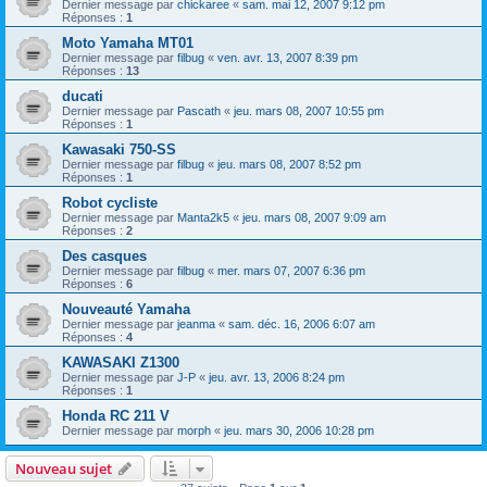
Dernier message par
chickaree
«
sam. mai 12, 2007 9:12 pm
Réponses :
1
Moto Yamaha MT01
Dernier message par
filbug
«
ven. avr. 13, 2007 8:39 pm
Réponses :
13
ducati
Dernier message par
Pascath
«
jeu. mars 08, 2007 10:55 pm
Réponses :
1
Kawasaki 750-SS
Dernier message par
filbug
«
jeu. mars 08, 2007 8:52 pm
Réponses :
1
Robot cycliste
Dernier message par
Manta2k5
«
jeu. mars 08, 2007 9:09 am
Réponses :
2
Des casques
Dernier message par
filbug
«
mer. mars 07, 2007 6:36 pm
Réponses :
6
Nouveauté Yamaha
Dernier message par
jeanma
«
sam. déc. 16, 2006 6:07 am
Réponses :
4
KAWASAKI Z1300
Dernier message par
J-P
«
jeu. avr. 13, 2006 8:24 pm
Réponses :
1
Honda RC 211 V
Dernier message par
morph
«
jeu. mars 30, 2006 10:28 pm
Nouveau sujet