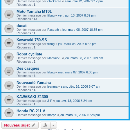
Dernier message par
chickaree
«
sam. mai 12, 2007 9:12 pm
Réponses :
1
Moto Yamaha MT01
Dernier message par
filbug
«
ven. avr. 13, 2007 8:39 pm
Réponses :
13
ducati
Dernier message par
Pascath
«
jeu. mars 08, 2007 10:55 pm
Réponses :
1
Kawasaki 750-SS
Dernier message par
filbug
«
jeu. mars 08, 2007 8:52 pm
Réponses :
1
Robot cycliste
Dernier message par
Manta2k5
«
jeu. mars 08, 2007 9:09 am
Réponses :
2
Des casques
Dernier message par
filbug
«
mer. mars 07, 2007 6:36 pm
Réponses :
6
Nouveauté Yamaha
Dernier message par
jeanma
«
sam. déc. 16, 2006 6:07 am
Réponses :
4
KAWASAKI Z1300
Dernier message par
J-P
«
jeu. avr. 13, 2006 8:24 pm
Réponses :
1
Honda RC 211 V
Dernier message par
morph
«
jeu. mars 30, 2006 10:28 pm
Nouveau sujet