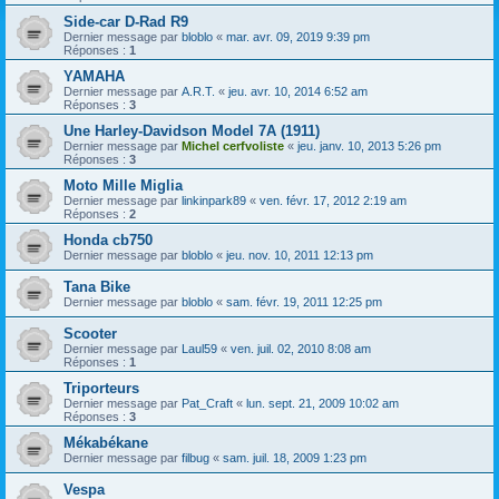
Side-car D-Rad R9
Dernier message par
bloblo
«
mar. avr. 09, 2019 9:39 pm
Réponses :
1
YAMAHA
Dernier message par
A.R.T.
«
jeu. avr. 10, 2014 6:52 am
Réponses :
3
Une Harley-Davidson Model 7A (1911)
Dernier message par
Michel cerfvoliste
«
jeu. janv. 10, 2013 5:26 pm
Réponses :
3
Moto Mille Miglia
Dernier message par
linkinpark89
«
ven. févr. 17, 2012 2:19 am
Réponses :
2
Honda cb750
Dernier message par
bloblo
«
jeu. nov. 10, 2011 12:13 pm
Tana Bike
Dernier message par
bloblo
«
sam. févr. 19, 2011 12:25 pm
Scooter
Dernier message par
Laul59
«
ven. juil. 02, 2010 8:08 am
Réponses :
1
Triporteurs
Dernier message par
Pat_Craft
«
lun. sept. 21, 2009 10:02 am
Réponses :
3
Mékabékane
Dernier message par
filbug
«
sam. juil. 18, 2009 1:23 pm
Vespa