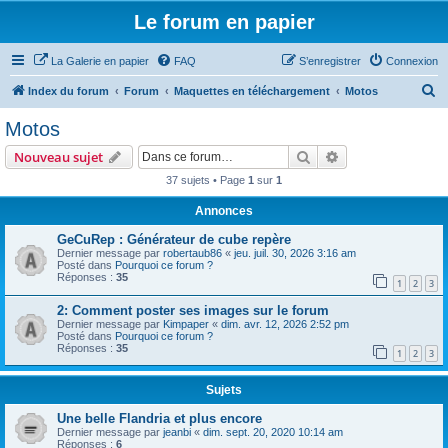
Le forum en papier
La Galerie en papier
FAQ
S’enregistrer
Connexion
R
Index du forum
Forum
Maquettes en téléchargement
Motos
e
Motos
c
Rechercher
Recherche avanc
Nouveau sujet
h
37 sujets • Page
1
sur
1
e
Annonces
r
c
GeCuRep : Générateur de cube repère
Dernier message par
robertaub86
«
jeu. juil. 30, 2026 3:16 am
h
Posté dans
Pourquoi ce forum ?
Réponses :
35
e
1
2
3
r
2: Comment poster ses images sur le forum
Dernier message par
Kimpaper
«
dim. avr. 12, 2026 2:52 pm
Posté dans
Pourquoi ce forum ?
Réponses :
35
1
2
3
Sujets
Une belle Flandria et plus encore
Dernier message par
jeanbi
«
dim. sept. 20, 2020 10:14 am
Réponses :
6