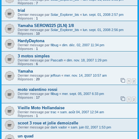
Réponses :
7
trial
Dernier message par
Solar_Explorer_bis
«
lun. sept. 01, 2008 2:57 pm
Réponses :
1
Yamaha SEROW225 (2LN) 1/8
Dernier message par
Solar_Explorer_bis
«
lun. sept. 01, 2008 2:56 pm
Réponses :
10
HardyDaytona
Dernier message par
filbug
«
dim. déc. 02, 2007 11:34 pm
Réponses :
1
3 motos simples
Dernier message par
Pascath
«
dim. nov. 18, 2007 1:29 pm
Réponses :
6
Yamaha
Dernier message par
jeffoun
«
mer. nov. 14, 2007 10:57 am
Réponses :
20
1
2
moto valentino rossi
Dernier message par
filbug
«
mer. sept. 05, 2007 6:33 pm
Réponses :
17
1
2
Vieille Moto Hollandaise
Dernier message par
trac
«
sam. août 04, 2007 12:34 am
Réponses :
1
scoot 3 roue et jolie demoizelle
Dernier message par
dark vador
«
sam. juin 02, 2007 1:53 pm
un quad