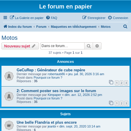
Le forum en papier
La Galerie en papier
FAQ
S’enregistrer
Connexion
R
Index du forum
Forum
Maquettes en téléchargement
Motos
e
Motos
c
Rechercher
Recherche avanc
Nouveau sujet
h
37 sujets • Page
1
sur
1
e
Annonces
r
c
GeCuRep : Générateur de cube repère
Dernier message par
robertaub86
«
jeu. juil. 30, 2026 3:16 am
h
Posté dans
Pourquoi ce forum ?
Réponses :
35
e
1
2
3
r
2: Comment poster ses images sur le forum
Dernier message par
Kimpaper
«
dim. avr. 12, 2026 2:52 pm
Posté dans
Pourquoi ce forum ?
Réponses :
35
1
2
3
Sujets
Une belle Flandria et plus encore
Dernier message par
jeanbi
«
dim. sept. 20, 2020 10:14 am
Réponses :
6