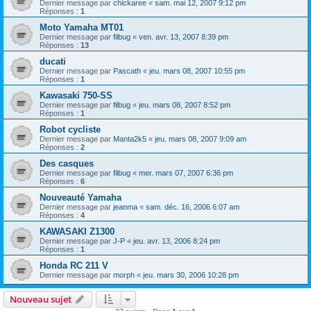
Dernier message par
chickaree
«
sam. mai 12, 2007 9:12 pm
Réponses :
1
Moto Yamaha MT01
Dernier message par
filbug
«
ven. avr. 13, 2007 8:39 pm
Réponses :
13
ducati
Dernier message par
Pascath
«
jeu. mars 08, 2007 10:55 pm
Réponses :
1
Kawasaki 750-SS
Dernier message par
filbug
«
jeu. mars 08, 2007 8:52 pm
Réponses :
1
Robot cycliste
Dernier message par
Manta2k5
«
jeu. mars 08, 2007 9:09 am
Réponses :
2
Des casques
Dernier message par
filbug
«
mer. mars 07, 2007 6:36 pm
Réponses :
6
Nouveauté Yamaha
Dernier message par
jeanma
«
sam. déc. 16, 2006 6:07 am
Réponses :
4
KAWASAKI Z1300
Dernier message par
J-P
«
jeu. avr. 13, 2006 8:24 pm
Réponses :
1
Honda RC 211 V
Dernier message par
morph
«
jeu. mars 30, 2006 10:28 pm
Nouveau sujet