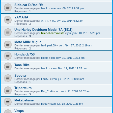
Side-car D-Rad R9
Dernier message par
bloblo
«
mar. avr. 09, 2019 9:39 pm
Réponses :
1
YAMAHA
Dernier message par
A.R.T.
«
jeu. avr. 10, 2014 6:52 am
Réponses :
3
Une Harley-Davidson Model 7A (1911)
Dernier message par
Michel cerfvoliste
«
jeu. janv. 10, 2013 5:26 pm
Réponses :
3
Moto Mille Miglia
Dernier message par
linkinpark89
«
ven. févr. 17, 2012 2:19 am
Réponses :
2
Honda cb750
Dernier message par
bloblo
«
jeu. nov. 10, 2011 12:13 pm
Tana Bike
Dernier message par
bloblo
«
sam. févr. 19, 2011 12:25 pm
Scooter
Dernier message par
Laul59
«
ven. juil. 02, 2010 8:08 am
Réponses :
1
Triporteurs
Dernier message par
Pat_Craft
«
lun. sept. 21, 2009 10:02 am
Réponses :
3
Mékabékane
Dernier message par
filbug
«
sam. juil. 18, 2009 1:23 pm
Vespa