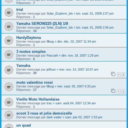
Réponses :
7
trial
Dernier message par
Solar_Explorer_bis
«
lun. sept. 01, 2008 2:57 pm
Réponses :
1
Yamaha SEROW225 (2LN) 1/8
Dernier message par
Solar_Explorer_bis
«
lun. sept. 01, 2008 2:56 pm
Réponses :
10
HardyDaytona
Dernier message par
filbug
«
dim. déc. 02, 2007 11:34 pm
Réponses :
1
3 motos simples
Dernier message par
Pascath
«
dim. nov. 18, 2007 1:29 pm
Réponses :
6
Yamaha
Dernier message par
jeffoun
«
mer. nov. 14, 2007 10:57 am
Réponses :
20
1
2
moto valentino rossi
Dernier message par
filbug
«
mer. sept. 05, 2007 6:33 pm
Réponses :
17
1
2
Vieille Moto Hollandaise
Dernier message par
trac
«
sam. août 04, 2007 12:34 am
Réponses :
1
scoot 3 roue et jolie demoizelle
Dernier message par
dark vador
«
sam. juin 02, 2007 1:53 pm
un quad