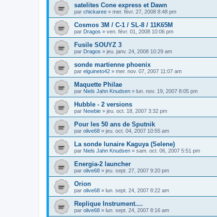
satelites Cone express et Dawn
par
chickaree
»
mer. févr. 27, 2008 8:48 pm
Cosmos 3M / C-1 / SL-8 / 11K65M
par
Dragos
»
ven. févr. 01, 2008 10:06 pm
Fusile SOUYZ 3
par
Dragos
»
jeu. janv. 24, 2008 10:29 am
sonde martienne phoenix
par
elguineto42
»
mer. nov. 07, 2007 11:07 am
Maquette Philae
par
Niels Jahn Knudsen
»
lun. nov. 19, 2007 8:05 pm
Hubble - 2 versions
par
Newbie
»
jeu. oct. 18, 2007 3:32 pm
Pour les 50 ans de Sputnik
par
olive68
»
jeu. oct. 04, 2007 10:55 am
La sonde lunaire Kaguya (Selene)
par
Niels Jahn Knudsen
»
sam. oct. 06, 2007 5:51 pm
Energia-2 launcher
par
olive68
»
jeu. sept. 27, 2007 9:20 pm
Orion
par
olive68
»
lun. sept. 24, 2007 8:22 am
Replique Instrument....
par
olive68
»
lun. sept. 24, 2007 8:16 am