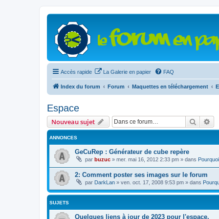
Accès rapide
La Galerie en papier
FAQ
Index du forum
Forum
Maquettes en téléchargement
E
Espace
Recher
Re
Nouveau sujet
ANNONCES
GeCuRep : Générateur de cube repère
par
buzuc
»
mer. mai 16, 2012 2:33 pm
» dans
Pourquoi
2: Comment poster ses images sur le forum
par
DarkLan
»
ven. oct. 17, 2008 9:53 pm
» dans
Pourqu
SUJETS
Quelques liens à jour de 2023 pour l'espace.