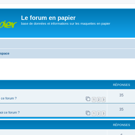
Le forum en papier
base de données et informations sur les maquettes en papier
space
cher
cherche avancée
RÉPONSES
35
 ce forum ?
1
2
3
35
oi ce forum ?
1
2
3
RÉPONSES