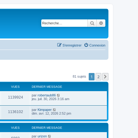
Rechercher
Recherche avancé
S’enregistrer
Connexion
1
2
Suivante
81 sujets
VUES
DERNIER MESSAGE
par
robertaub86
1139924
jeu. juil. 30, 2026 3:16 am
par
Kimpaper
1136102
dim. avr. 12, 2026 2:52 pm
VUES
DERNIER MESSAGE
par
urizen