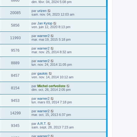
6860
dim. févr. 04, 2024 5:08 pm
par
urizen
20085
sam. nov. 04, 2023 12:03 am
par
Jan Kytop
5856
ven. juin 12, 2020 8:13 pm
par
warner2
11993
mar. mai 19, 2015 5:18 pm
par
warner2
9576
mar. nov. 25, 2014 8:32 am
par
warner2
8889
lun. nov. 24, 2014 11:05 pm
par
gaulois
8457
ven. nov. 14, 2014 10:12 am
par
Michel cerfvoliste
8154
dim. oct. 26, 2014 2:05 pm
par
warner2
9453
lun. mars 03, 2014 7:18 pm
par
warner2
14299
mar. oct. 15, 2013 6:37 pm
par
A.R.T.
9345
sam. sept. 28, 2013 7:23 am
par
warner2