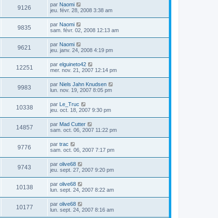
par
Naomi
9126
jeu. févr. 28, 2008 3:38 am
par
Naomi
9835
sam. févr. 02, 2008 12:13 am
par
Naomi
9621
jeu. janv. 24, 2008 4:19 pm
par
elguineto42
12251
mer. nov. 21, 2007 12:14 pm
par
Niels Jahn Knudsen
9983
lun. nov. 19, 2007 8:05 pm
par
Le_Truc
10338
jeu. oct. 18, 2007 9:30 pm
par
Mad Cutter
14857
sam. oct. 06, 2007 11:22 pm
par
trac
9776
sam. oct. 06, 2007 7:17 pm
par
olive68
9743
jeu. sept. 27, 2007 9:20 pm
par
olive68
10138
lun. sept. 24, 2007 8:22 am
par
olive68
10177
lun. sept. 24, 2007 8:16 am