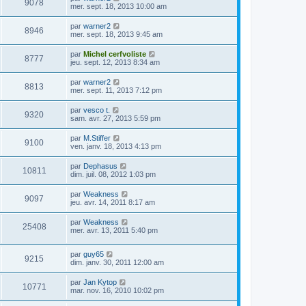
9078
mer. sept. 18, 2013 10:00 am
par
warner2
8946
mer. sept. 18, 2013 9:45 am
par
Michel cerfvoliste
8777
jeu. sept. 12, 2013 8:34 am
par
warner2
8813
mer. sept. 11, 2013 7:12 pm
par
vesco t.
9320
sam. avr. 27, 2013 5:59 pm
par
M.Stiffer
9100
ven. janv. 18, 2013 4:13 pm
par
Dephasus
10811
dim. juil. 08, 2012 1:03 pm
par
Weakness
9097
jeu. avr. 14, 2011 8:17 am
par
Weakness
25408
mer. avr. 13, 2011 5:40 pm
par
guy65
9215
dim. janv. 30, 2011 12:00 am
par
Jan Kytop
10771
mar. nov. 16, 2010 10:02 pm