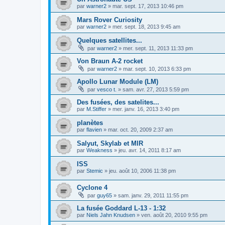
par
warner2
»
mar. sept. 17, 2013 10:46 pm
Mars Rover Curiosity
par
warner2
»
mer. sept. 18, 2013 9:45 am
Quelques satellites...
par
warner2
»
mer. sept. 11, 2013 11:33 pm
Von Braun A-2 rocket
par
warner2
»
mar. sept. 10, 2013 6:33 pm
Apollo Lunar Module (LM)
par
vesco t.
»
sam. avr. 27, 2013 5:59 pm
Des fusées, des satelites...
par
M.Stiffer
»
mer. janv. 16, 2013 3:40 pm
planètes
par
flavien
»
mar. oct. 20, 2009 2:37 am
Salyut, Skylab et MIR
par
Weakness
»
jeu. avr. 14, 2011 8:17 am
ISS
par
Stemic
»
jeu. août 10, 2006 11:38 pm
Cyclone 4
par
guy65
»
sam. janv. 29, 2011 11:55 pm
La fusée Goddard L-13 - 1:32
par
Niels Jahn Knudsen
»
ven. août 20, 2010 9:55 pm