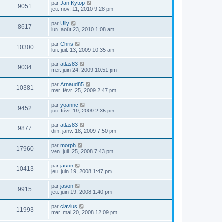
par
Jan Kytop
9051
jeu. nov. 11, 2010 9:28 pm
par
Ully
8617
lun. août 23, 2010 1:08 am
par
Chris
10300
lun. juil. 13, 2009 10:35 am
par
atlas83
9034
mer. juin 24, 2009 10:51 pm
par
Arnaud85
10381
mer. févr. 25, 2009 2:47 pm
par
yoannc
9452
jeu. févr. 19, 2009 2:35 pm
par
atlas83
9877
dim. janv. 18, 2009 7:50 pm
par
morph
17960
ven. juil. 25, 2008 7:43 pm
par
jason
10413
jeu. juin 19, 2008 1:47 pm
par
jason
9915
jeu. juin 19, 2008 1:40 pm
par
clavius
11993
mar. mai 20, 2008 12:09 pm