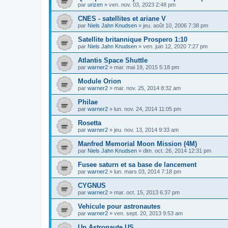
par
urizen
»
ven. nov. 03, 2023 2:48 pm
CNES - satellites et ariane V
par
Niels Jahn Knudsen
»
jeu. août 10, 2006 7:38 pm
Satellite britannique Prospero 1:10
par
Niels Jahn Knudsen
»
ven. juin 12, 2020 7:27 pm
Atlantis Space Shuttle
par
warner2
»
mar. mai 19, 2015 5:18 pm
Module Orion
par
warner2
»
mar. nov. 25, 2014 8:32 am
Philae
par
warner2
»
lun. nov. 24, 2014 11:05 pm
Rosetta
par
warner2
»
jeu. nov. 13, 2014 9:33 am
Manfred Memorial Moon Mission (4M)
par
Niels Jahn Knudsen
»
dim. oct. 26, 2014 12:31 pm
Fusee saturn et sa base de lancement
par
warner2
»
lun. mars 03, 2014 7:18 pm
CYGNUS
par
warner2
»
mar. oct. 15, 2013 6:37 pm
Vehicule pour astronautes
par
warner2
»
ven. sept. 20, 2013 9:53 am
Un Astronaute US