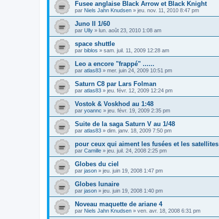
Fusee anglaise Black Arrow et Black Knight
par
Niels Jahn Knudsen
»
jeu. nov. 11, 2010 8:47 pm
Juno II 1/60
par
Ully
»
lun. août 23, 2010 1:08 am
space shuttle
par
biblos
»
sam. juil. 11, 2009 12:28 am
Leo a encore "frappé" ......
par
atlas83
»
mer. juin 24, 2009 10:51 pm
Saturn C8 par Lars Folman
par
atlas83
»
jeu. févr. 12, 2009 12:24 pm
Vostok & Voskhod au 1:48
par
yoannc
»
jeu. févr. 19, 2009 2:35 pm
Suite de la saga Saturn V au 1/48
par
atlas83
»
dim. janv. 18, 2009 7:50 pm
pour ceux qui aiment les fusées et les satellites
par
Camille
»
jeu. juil. 24, 2008 2:25 pm
Globes du ciel
par
jason
»
jeu. juin 19, 2008 1:47 pm
Globes lunaire
par
jason
»
jeu. juin 19, 2008 1:40 pm
Noveau maquette de ariane 4
par
Niels Jahn Knudsen
»
ven. avr. 18, 2008 6:31 pm