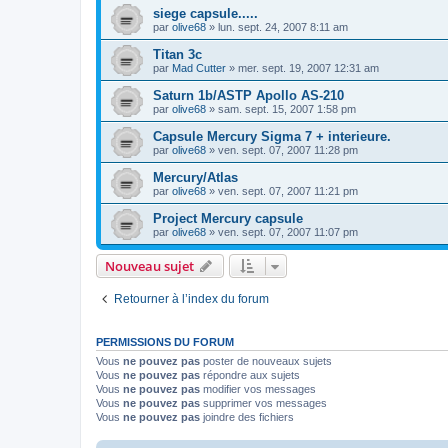
siege capsule.....
par
olive68
»
lun. sept. 24, 2007 8:11 am
Titan 3c
par
Mad Cutter
»
mer. sept. 19, 2007 12:31 am
Saturn 1b/ASTP Apollo AS-210
par
olive68
»
sam. sept. 15, 2007 1:58 pm
Capsule Mercury Sigma 7 + interieure.
par
olive68
»
ven. sept. 07, 2007 11:28 pm
Mercury/Atlas
par
olive68
»
ven. sept. 07, 2007 11:21 pm
Project Mercury capsule
par
olive68
»
ven. sept. 07, 2007 11:07 pm
Nouveau sujet
Retourner à l’index du forum
PERMISSIONS DU FORUM
Vous
ne pouvez pas
poster de nouveaux sujets
Vous
ne pouvez pas
répondre aux sujets
Vous
ne pouvez pas
modifier vos messages
Vous
ne pouvez pas
supprimer vos messages
Vous
ne pouvez pas
joindre des fichiers