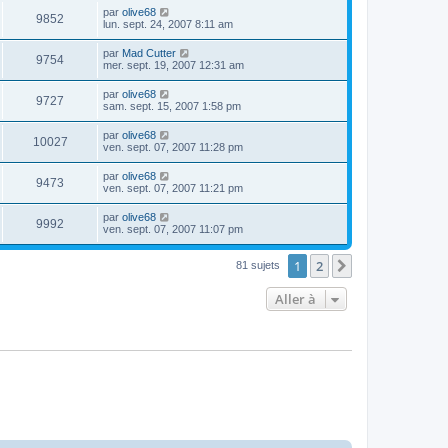
par
olive68
9852
lun. sept. 24, 2007 8:11 am
par
Mad Cutter
9754
mer. sept. 19, 2007 12:31 am
par
olive68
9727
sam. sept. 15, 2007 1:58 pm
par
olive68
10027
ven. sept. 07, 2007 11:28 pm
par
olive68
9473
ven. sept. 07, 2007 11:21 pm
par
olive68
9992
ven. sept. 07, 2007 11:07 pm
1
2
Suivante
81 sujets
Aller à