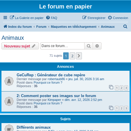
Le forum en papier
La Galerie en papier
FAQ
S’enregistrer
Connexion
R
Index du forum
Forum
Maquettes en téléchargement
Animaux
e
Animaux
c
Rechercher
Recherche avanc
Nouveau sujet
h
e
1
2
Suivante
71 sujets
r
Annonces
c
GeCuRep : Générateur de cube repère
h
Dernier message par
robertaub86
«
jeu. juil. 30, 2026 3:16 am
Posté dans
Pourquoi ce forum ?
e
Réponses :
35
1
2
3
r
2: Comment poster ses images sur le forum
Dernier message par
Kimpaper
«
dim. avr. 12, 2026 2:52 pm
Posté dans
Pourquoi ce forum ?
Réponses :
35
1
2
3
Sujets
Différents animaux