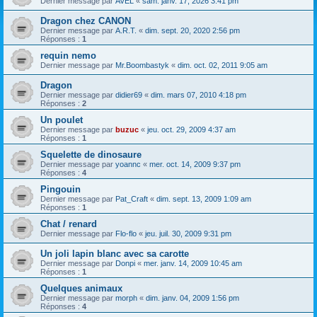
Dernier message par
AVEL
«
sam. janv. 17, 2026 3:41 pm
Dragon chez CANON
Dernier message par
A.R.T.
«
dim. sept. 20, 2020 2:56 pm
Réponses :
1
requin nemo
Dernier message par
Mr.Boombastyk
«
dim. oct. 02, 2011 9:05 am
Dragon
Dernier message par
didier69
«
dim. mars 07, 2010 4:18 pm
Réponses :
2
Un poulet
Dernier message par
buzuc
«
jeu. oct. 29, 2009 4:37 am
Réponses :
1
Squelette de dinosaure
Dernier message par
yoannc
«
mer. oct. 14, 2009 9:37 pm
Réponses :
4
Pingouin
Dernier message par
Pat_Craft
«
dim. sept. 13, 2009 1:09 am
Réponses :
1
Chat / renard
Dernier message par
Flo-flo
«
jeu. juil. 30, 2009 9:31 pm
Un joli lapin blanc avec sa carotte
Dernier message par
Donpi
«
mer. janv. 14, 2009 10:45 am
Réponses :
1
Quelques animaux
Dernier message par
morph
«
dim. janv. 04, 2009 1:56 pm
Réponses :
4