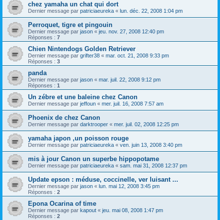
chez yamaha un chat qui dort
Dernier message par
patriciaeureka
«
lun. déc. 22, 2008 1:04 pm
Perroquet, tigre et pingouin
Dernier message par
jason
«
jeu. nov. 27, 2008 12:40 pm
Réponses :
7
Chien Nintendogs Golden Retriever
Dernier message par
grifter38
«
mar. oct. 21, 2008 9:33 pm
Réponses :
3
panda
Dernier message par
jason
«
mar. juil. 22, 2008 9:12 pm
Réponses :
1
Un zébre et une baleine chez Canon
Dernier message par
jeffoun
«
mer. juil. 16, 2008 7:57 am
Phoenix de chez Canon
Dernier message par
darktrooper
«
mer. juil. 02, 2008 12:25 pm
yamaha japon ,un poisson rouge
Dernier message par
patriciaeureka
«
ven. juin 13, 2008 3:40 pm
mis à jour Canon un superbe hippopotame
Dernier message par
patriciaeureka
«
sam. mai 31, 2008 12:37 pm
Update epson : méduse, coccinelle, ver luisant ...
Dernier message par
jason
«
lun. mai 12, 2008 3:45 pm
Réponses :
2
Epona Ocarina of time
Dernier message par
kapout
«
jeu. mai 08, 2008 1:47 pm
Réponses :
2