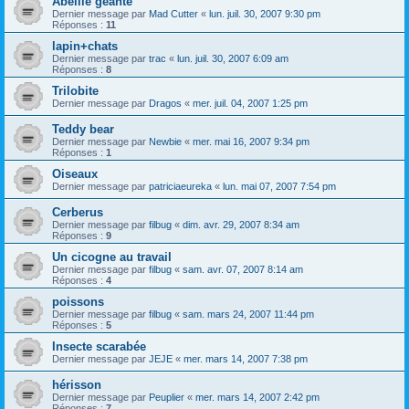
Abeille geante
Dernier message par
Mad Cutter
«
lun. juil. 30, 2007 9:30 pm
Réponses :
11
lapin+chats
Dernier message par
trac
«
lun. juil. 30, 2007 6:09 am
Réponses :
8
Trilobite
Dernier message par
Dragos
«
mer. juil. 04, 2007 1:25 pm
Teddy bear
Dernier message par
Newbie
«
mer. mai 16, 2007 9:34 pm
Réponses :
1
Oiseaux
Dernier message par
patriciaeureka
«
lun. mai 07, 2007 7:54 pm
Cerberus
Dernier message par
filbug
«
dim. avr. 29, 2007 8:34 am
Réponses :
9
Un cicogne au travail
Dernier message par
filbug
«
sam. avr. 07, 2007 8:14 am
Réponses :
4
poissons
Dernier message par
filbug
«
sam. mars 24, 2007 11:44 pm
Réponses :
5
Insecte scarabée
Dernier message par
JEJE
«
mer. mars 14, 2007 7:38 pm
hérisson
Dernier message par
Peuplier
«
mer. mars 14, 2007 2:42 pm
Réponses :
7