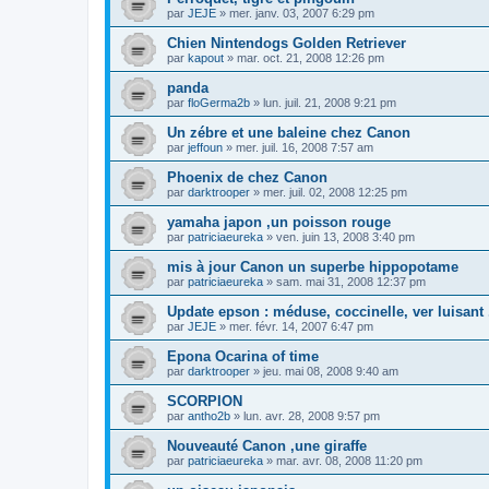
par
JEJE
»
mer. janv. 03, 2007 6:29 pm
Chien Nintendogs Golden Retriever
par
kapout
»
mar. oct. 21, 2008 12:26 pm
panda
par
floGerma2b
»
lun. juil. 21, 2008 9:21 pm
Un zébre et une baleine chez Canon
par
jeffoun
»
mer. juil. 16, 2008 7:57 am
Phoenix de chez Canon
par
darktrooper
»
mer. juil. 02, 2008 12:25 pm
yamaha japon ,un poisson rouge
par
patriciaeureka
»
ven. juin 13, 2008 3:40 pm
mis à jour Canon un superbe hippopotame
par
patriciaeureka
»
sam. mai 31, 2008 12:37 pm
Update epson : méduse, coccinelle, ver luisant .
par
JEJE
»
mer. févr. 14, 2007 6:47 pm
Epona Ocarina of time
par
darktrooper
»
jeu. mai 08, 2008 9:40 am
SCORPION
par
antho2b
»
lun. avr. 28, 2008 9:57 pm
Nouveauté Canon ,une giraffe
par
patriciaeureka
»
mar. avr. 08, 2008 11:20 pm