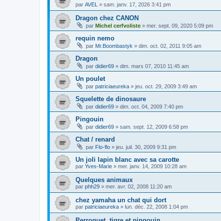
par
AVEL
»
sam. janv. 17, 2026 3:41 pm
Dragon chez CANON
par
Michel cerfvoliste
»
mer. sept. 09, 2020 5:09 pm
requin nemo
par
Mr.Boombastyk
»
dim. oct. 02, 2011 9:05 am
Dragon
par
didier69
»
dim. mars 07, 2010 11:45 am
Un poulet
par
patriciaeureka
»
jeu. oct. 29, 2009 3:49 am
Squelette de dinosaure
par
didier69
»
dim. oct. 04, 2009 7:40 pm
Pingouin
par
didier69
»
sam. sept. 12, 2009 6:58 pm
Chat / renard
par
Flo-flo
»
jeu. juil. 30, 2009 9:31 pm
Un joli lapin blanc avec sa carotte
par
Yves-Marie
»
mer. janv. 14, 2009 10:28 am
Quelques animaux
par
phh29
»
mer. avr. 02, 2008 11:20 am
chez yamaha un chat qui dort
par
patriciaeureka
»
lun. déc. 22, 2008 1:04 pm
Perroquet, tigre et pingouin