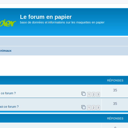
Le forum en papier
base de données et informations sur les maquettes en papier
nimaux
cher
cherche avancée
RÉPONSES
35
 ce forum ?
1
2
3
35
oi ce forum ?
1
2
3
RÉPONSES