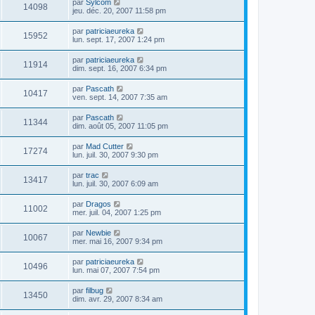
par
Sylcom
14098
jeu. déc. 20, 2007 11:58 pm
par
patriciaeureka
15952
lun. sept. 17, 2007 1:24 pm
par
patriciaeureka
11914
dim. sept. 16, 2007 6:34 pm
par
Pascath
10417
ven. sept. 14, 2007 7:35 am
par
Pascath
11344
dim. août 05, 2007 11:05 pm
par
Mad Cutter
17274
lun. juil. 30, 2007 9:30 pm
par
trac
13417
lun. juil. 30, 2007 6:09 am
par
Dragos
11002
mer. juil. 04, 2007 1:25 pm
par
Newbie
10067
mer. mai 16, 2007 9:34 pm
par
patriciaeureka
10496
lun. mai 07, 2007 7:54 pm
par
filbug
13450
dim. avr. 29, 2007 8:34 am