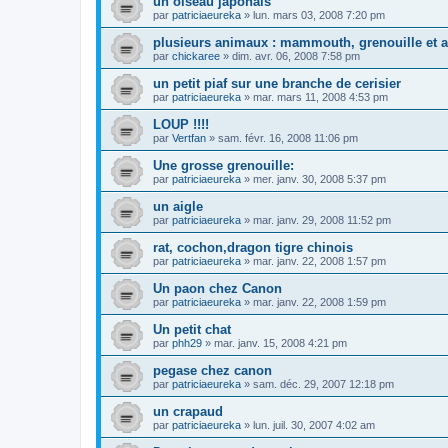
un oiseau japonais
par
patriciaeureka
»
lun. mars 03, 2008 7:20 pm
plusieurs animaux : mammouth, grenouille et a
par
chickaree
»
dim. avr. 06, 2008 7:58 pm
un petit piaf sur une branche de cerisier
par
patriciaeureka
»
mar. mars 11, 2008 4:53 pm
LOUP !!!!
par
Vertfan
»
sam. févr. 16, 2008 11:06 pm
Une grosse grenouille:
par
patriciaeureka
»
mer. janv. 30, 2008 5:37 pm
un aigle
par
patriciaeureka
»
mar. janv. 29, 2008 11:52 pm
rat, cochon,dragon tigre chinois
par
patriciaeureka
»
mar. janv. 22, 2008 1:57 pm
Un paon chez Canon
par
patriciaeureka
»
mar. janv. 22, 2008 1:59 pm
Un petit chat
par
phh29
»
mar. janv. 15, 2008 4:21 pm
pegase chez canon
par
patriciaeureka
»
sam. déc. 29, 2007 12:18 pm
un crapaud
par
patriciaeureka
»
lun. juil. 30, 2007 4:02 am