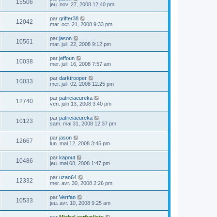
15506
jeu. nov. 27, 2008 12:40 pm
par
grifter38
12042
mar. oct. 21, 2008 9:33 pm
par
jason
10561
mar. juil. 22, 2008 9:12 pm
par
jeffoun
10038
mer. juil. 16, 2008 7:57 am
par
darktrooper
10033
mer. juil. 02, 2008 12:25 pm
par
patriciaeureka
12740
ven. juin 13, 2008 3:40 pm
par
patriciaeureka
10123
sam. mai 31, 2008 12:37 pm
par
jason
12667
lun. mai 12, 2008 3:45 pm
par
kapout
10486
jeu. mai 08, 2008 1:47 pm
par
uzan64
12332
mer. avr. 30, 2008 2:26 pm
par
Vertfan
10533
jeu. avr. 10, 2008 9:25 am