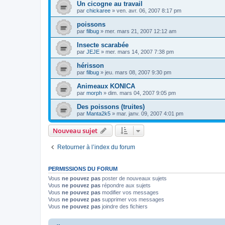
Un cicogne au travail
par
chickaree
»
ven. avr. 06, 2007 8:17 pm
poissons
par
filbug
»
mer. mars 21, 2007 12:12 am
Insecte scarabée
par
JEJE
»
mer. mars 14, 2007 7:38 pm
hérisson
par
filbug
»
jeu. mars 08, 2007 9:30 pm
Animeaux KONICA
par
morph
»
dim. mars 04, 2007 9:05 pm
Des poissons (truites)
par
Manta2k5
»
mar. janv. 09, 2007 4:01 pm
Nouveau sujet
Retourner à l’index du forum
PERMISSIONS DU FORUM
Vous
ne pouvez pas
poster de nouveaux sujets
Vous
ne pouvez pas
répondre aux sujets
Vous
ne pouvez pas
modifier vos messages
Vous
ne pouvez pas
supprimer vos messages
Vous
ne pouvez pas
joindre des fichiers