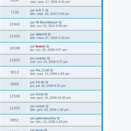
3054
sam. janv. 17, 2026 3:41 pm
par
A.R.T.
7138
dim. sept. 20, 2020 2:56 pm
par
Mr.Boombastyk
11942
dim. oct. 02, 2011 9:05 am
par
didier69
11029
dim. mars 07, 2010 4:18 pm
par
buzuc
10198
jeu. oct. 29, 2009 4:37 am
par
yoannc
12020
mer. oct. 14, 2009 9:37 pm
par
Pat_Craft
9513
dim. sept. 13, 2009 1:09 am
par
Flo-flo
9969
jeu. juil. 30, 2009 9:31 pm
par
Donpi
11536
mer. janv. 14, 2009 10:45 am
par
morph
12205
dim. janv. 04, 2009 1:56 pm
par
patriciaeureka
9852
lun. déc. 22, 2008 1:04 pm
par
jason