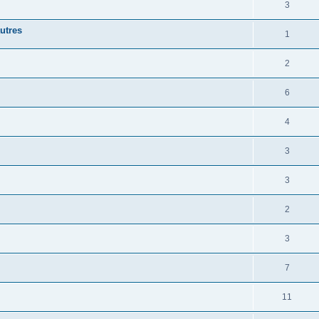
3
utres
1
2
6
4
3
3
2
3
7
11