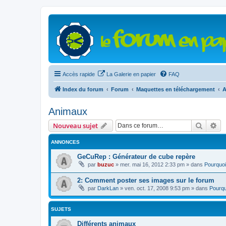
Accès rapide
La Galerie en papier
FAQ
Index du forum
Forum
Maquettes en téléchargement
A
Animaux
Recher
Re
Nouveau sujet
ANNONCES
GeCuRep : Générateur de cube repère
par
buzuc
»
mer. mai 16, 2012 2:33 pm
» dans
Pourquoi
2: Comment poster ses images sur le forum
par
DarkLan
»
ven. oct. 17, 2008 9:53 pm
» dans
Pourqu
SUJETS
Différents animaux