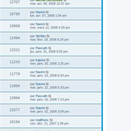
par
Michel cerfvoliste
12707
mar. avr. 08, 2008 10:37 am
par
Naomi
10790
lun. avr. 07, 2008 1:04 am
par
Naomi
10868
mer. mars 12, 2008 4:29 am
par
Vertfan
12494
mar. févr. 19, 2008 8:24 pm
par
Pascath
12221
jeu. janv. 31, 2008 8:03 pm
par
kapout
11243
mer. janv. 30, 2008 2:25 pm
par
Naomi
11779
mar. janv. 22, 2008 6:34 pm
par
Naomi
12994
mar. janv. 22, 2008 6:33 pm
par
Pascath
10994
mer. janv. 16, 2008 7:14 pm
par
Naomi
13277
mer. janv. 02, 2008 3:09 pm
par
maltfranc
16194
ven. déc. 21, 2007 1:38 pm