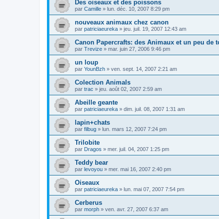
Des oiseaux et des poissons
par
Camille
»
lun. déc. 10, 2007 8:29 pm
nouveaux animaux chez canon
par
patriciaeureka
»
jeu. juil. 19, 2007 12:43 am
Canon Papercrafts: des Animaux et un peu de t
par
Trevize
»
mar. juin 27, 2006 9:46 pm
un loup
par
YounBzh
»
ven. sept. 14, 2007 2:21 am
Colection Animals
par
trac
»
jeu. août 02, 2007 2:59 am
Abeille geante
par
patriciaeureka
»
dim. juil. 08, 2007 1:31 am
lapin+chats
par
filbug
»
lun. mars 12, 2007 7:24 pm
Trilobite
par
Dragos
»
mer. juil. 04, 2007 1:25 pm
Teddy bear
par
levoyou
»
mer. mai 16, 2007 2:40 pm
Oiseaux
par
patriciaeureka
»
lun. mai 07, 2007 7:54 pm
Cerberus
par
morph
»
ven. avr. 27, 2007 6:37 am