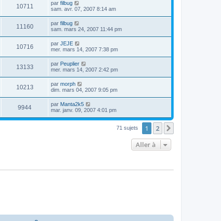
par
filbug
10711
sam. avr. 07, 2007 8:14 am
par
filbug
11160
sam. mars 24, 2007 11:44 pm
par
JEJE
10716
mer. mars 14, 2007 7:38 pm
par
Peuplier
13133
mer. mars 14, 2007 2:42 pm
par
morph
10213
dim. mars 04, 2007 9:05 pm
par
Manta2k5
9944
mar. janv. 09, 2007 4:01 pm
1
2
Suivante
71 sujets
Aller à